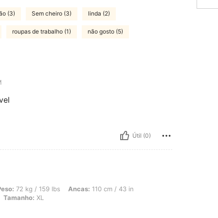
ão (3)
Sem cheiro (3)
linda (2)
roupas de trabalho (1)
não gosto (5)
M
vel
Útil (0)
 159 lbs, Ancas: 110 cm / 43 in, Cintura: 94 cm / 37 in, Busto: 109 cm / 43 in, Co
Peso:
72 kg / 159 lbs
Ancas:
110 cm / 43 in
Tamanho:
XL