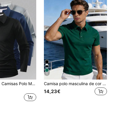
5
Conjunto de 3 Camisas Polo Masculinas Estilo Boyfriend, Leves e Respiráveis, para Corrida, Fitness e Uso Casual, em Cores Sólidas, Manga Longa, Ideais para Primavera/Outono e Verão.
Camisa polo masculina de cor sólida, respirável, casual, para negócios e esportes. Camiseta polo elástica e confortável para corrida, fitness e treino.
14,23€