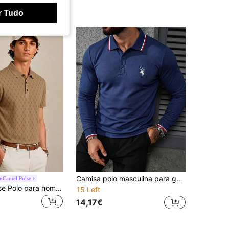
r Tudo
Camisa polo masculina para golfe, modelo casual de negócios com estampa, manga curta e botões.
nCamel Pulse
Vancamel Pulse Polo para homem, t-shirt solta e leve com estampa de letras, secagem rápida, simples e versátil, para casa, corrida ao ar livre, exercício e desporto, manga curta
15 Left
14,17€