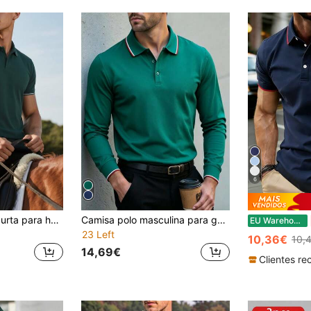
6
T-shirt de manga curta para homem com gola polo, corte slim, cor lisa, top versátil business casual para desporto de verão
Camisa polo masculina para golfe, modelo casual de negócios com estampa, manga curta e botões.
EU Warehouse
23 Left
10,36€
10,
14,69€