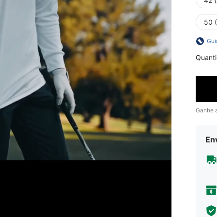
42 
50 (
Gui
Quant
Ganhe 
En