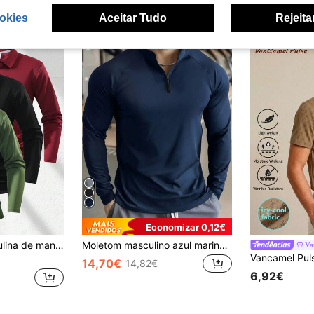
okies
Aceitar Tudo
Rejeita
Economizar 0,12€
Camisa polo masculina de manga comprida, corte slim, estilo casual de negócios, cor sólida com gola abotoada, ideal para uso diário e no escritório. Polo esportiva de Páscoa.
Moletom masculino azul marinho com gola alta, manga longa com meio zíper, secagem rápida, respirável e modelagem slim, ideal para ciclismo, corrida, treino na academia e esportes de primavera.
Va
14,70€
14,82€
6,92€