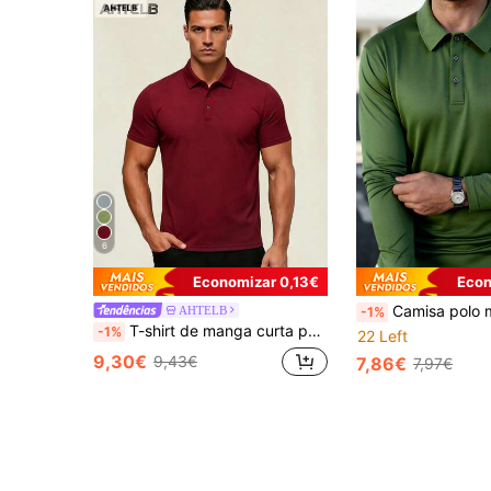
6
Economizar 0,13€
Econ
Camisa polo masculina respirável e confortável, ideal para negó
AHTELB
-1%
T-shirt de manga curta para homem AHTELB, polo de seda gelada de cor lisa com gola, estilo business, presente para marido, namorado ou amigo, top desportivo para homem
-1%
22 Left
9,30€
9,43€
7,86€
7,97€