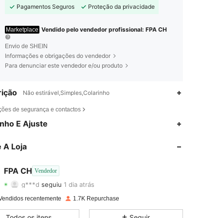
Pagamentos Seguros
Proteção da privacidade
Vendido pelo vendedor profissional: FPA CH
Marketplace
Envio de SHEIN
Informações e obrigações do vendedor
Para denunciar este vendedor e/ou produto
ição
Não estirável,Simples,Colarinho
ções de segurança e contactos
4,80
15
511
nho E Ajuste
4,80
15
511
 A Loja
4,80
15
511
FPA CH
Vendedor
g***d
seguiu
1 dia atrás
4,80
15
511
Avaliação
Itens
Seguidores
Vendidos recentemente
1.7K Repurchase
4,80
15
511
Todos os itens
Seguir