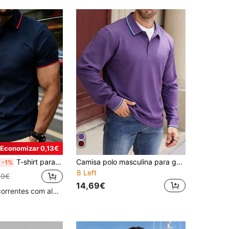
Economizar 0,13€
T-shirt para homem, polo de verão de secagem rápida, t-shirt fina de manga curta para negócios, top casual elástico de cor lisa para desporto
Camisa polo masculina para golfe, modelo casual de negócios, manga longa, estampada e com gola, ideal para a primavera e outros esportes.
-1%
8 Left
49€
14,69€
Clientes recorrentes com alta taxa de retorno