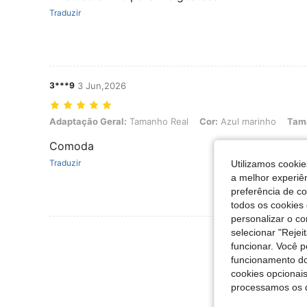
Traduzir
3***9
3 Jun,2026
Adaptação Geral: Tamanho Real, Cor: Azul marinho, Tamanho: L
Adaptação Geral:
Tamanho Real
Cor:
Azul marinho
Tam
Comoda
Traduzir
Utilizamos cookie
a melhor experiên
preferência de c
todos os cookies 
personalizar o c
Ver Mais Ava
selecionar "Rejei
funcionar. Você 
funcionamento do
cookies opcionai
processamos os 