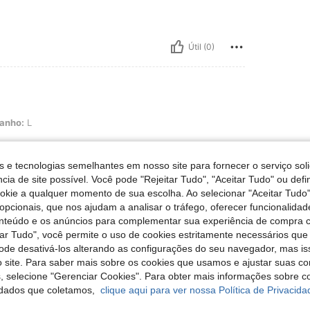
Útil (0)
anho:
L
s e tecnologias semelhantes em nosso site para fornecer o serviço soli
cia de site possível. Você pode "Rejeitar Tudo", "Aceitar Tudo" ou defi
ookie a qualquer momento de sua escolha. Ao selecionar "Aceitar Tudo"
Útil (0)
opcionais, que nos ajudam a analisar o tráfego, oferecer funcionalida
onteúdo e os anúncios para complementar sua experiência de compra
liações
tar Tudo", você permite o uso de cookies estritamente necessários que
pode desativá-los alterando as configurações do seu navegador, mas is
 site. Para saber mais sobre os cookies que usamos e ajustar suas co
s, selecione "Gerenciar Cookies". Para obter mais informações sobre 
dados que coletamos,
clique aqui para ver nossa Política de Privacida