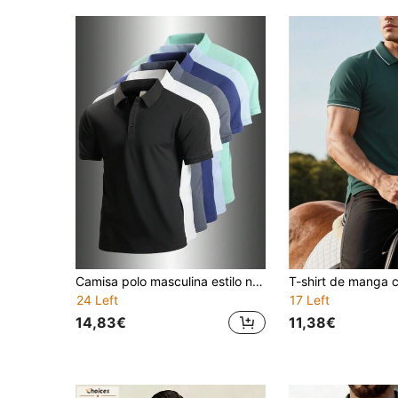
Camisa polo masculina estilo namorado, de manga curta, macia, respirável, resistente a rugas e bolinhas, ideal para esportes de verão, golfe e uso casual. Cor preta.
24 Left
17 Left
14,83€
11,38€