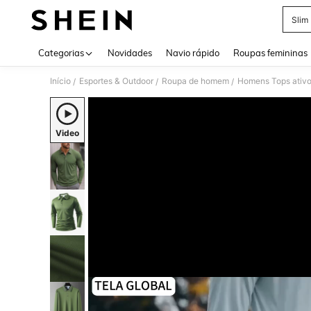
Slim 
Use up 
Categorias
Novidades
Navio rápido
Roupas femininas
Início
Esportes & Outdoor
Roupa de homem
Homens Tops ativ
/
/
/
Video