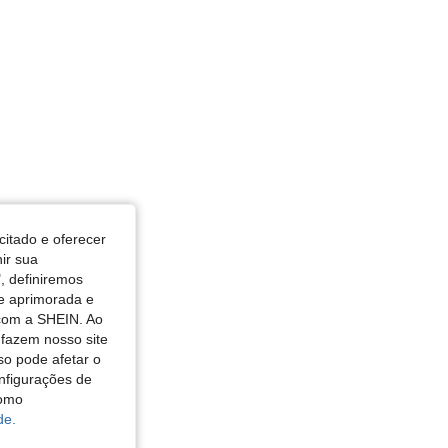
citado e oferecer
nir sua
, definiremos
de aprimorada e
 com a SHEIN. Ao
 fazem nosso site
so pode afetar o
nfigurações de
como
de.