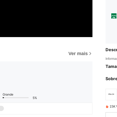
Descr
Ver mais
Informa
Tama
Sobre
Grande
5%
15K 