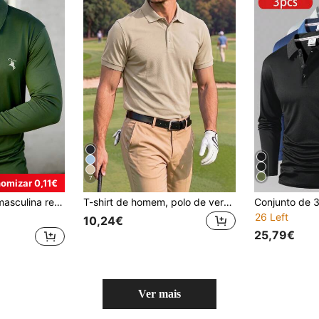
7
omizar 0,11€
cios, esportes, encontros e como presente de primavera.
T-shirt de homem, polo de verão respirável e de secagem rápida, t-shirt fina de manga curta para negócios, top casual elástico de cor lisa para desporto
26 Left
10,24€
25,79€
Ver mais