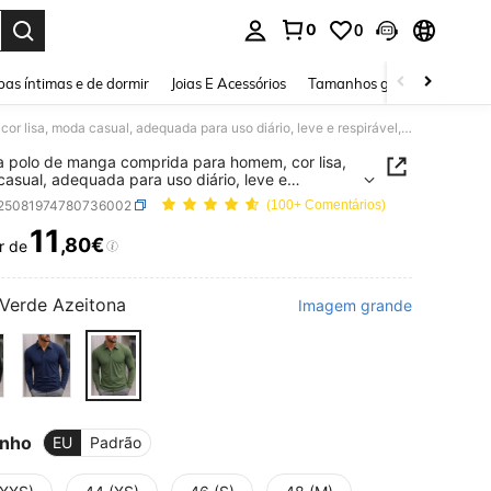
0
0
ar. Press Enter to select.
as íntimas e de dormir
Joias E Acessórios
Tamanhos grandes
Sapa
Camisa polo de manga comprida para homem, cor lisa, moda casual, adequada para uso diário, leve e respirável, estilo desportivo, desporto de primavera/verão
 polo de manga comprida para homem, cor lisa,
asual, adequada para uso diário, leve e
ável, estilo desportivo, desporto de
t25081974780736002
(100+ Comentários)
era/verão
11
,80€
r de
ICE AND AVAILABILITY
Verde Azeitona
Imagem grande
nho
EU
Padrão