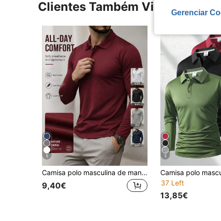
Clientes Também Visitaram
Gerenciar Co
5
5
Camisa polo masculina de manga comprida, modelo casual de negócios, cor sólida, corte slim, gola polo, camiseta básica para outono/inverno e primavera/verão.
37 Left
9,40€
13,85€