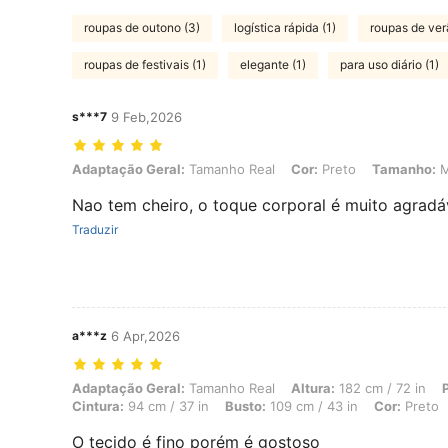
roupas de outono (3)
logística rápida (1)
roupas de ver
roupas de festivais (1)
elegante (1)
para uso diário (1)
s***7
9 Feb,2026
Adaptação Geral: Tamanho Real, Cor: Preto, Tamanho: M
Adaptação Geral:
Tamanho Real
Cor:
Preto
Tamanho:
Nao tem cheiro, o toque corporal é muito agradá
Traduzir
a***z
6 Apr,2026
Adaptação Geral: Tamanho Real, Altura: 182 cm / 72 in, Peso: 72 kg /
Adaptação Geral:
Tamanho Real
Altura:
182 cm / 72 in
Cintura:
94 cm / 37 in
Busto:
109 cm / 43 in
Cor:
Preto
O tecido é fino porém é gostoso