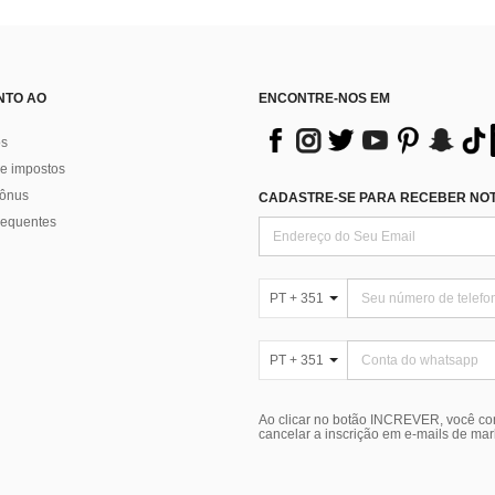
NTO AO
ENCONTRE-NOS EM
os
e impostos
bônus
CADASTRE-SE PARA RECEBER NOTÍ
requentes
PT + 351
PT + 351
Ao clicar no botão INCREVER, você c
cancelar a inscrição em e-mails de ma