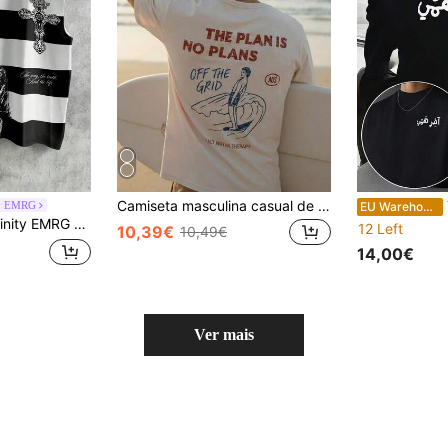
Camiseta masculina casual de manga curta com estampa de surf e praia, ideal para o verão, confortável e respirável, super estilosa.
T
ty EMRG
EU Warehouse
fico a preto e branco, estampado retró Y2K oversized com retrato às riscas e estampado de dólar, para verão, city break e férias
12 Left
10,39€
10,49€
14,00€
Ver mais