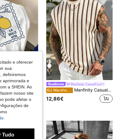
4,66
6.5K
457K
4,66
6.5K
457K
4,66
6.5K
457K
citado e oferecer
nir sua
, definiremos
5
de aprimorada e
esyla Camiseta masculina com estampa de limão italiano, coleção primavera/verão 2026, design vintage com selos, modelo casual.
Manfinity CasualCool
 com a SHEIN. Ao
Manfinity CasualCool Top casual de manga curta com gola redonda, cor lisa e riscas para homem, para uso diário ...
EU Warehouse
 fazem nosso site
12,86€
so pode afetar o
nfigurações de
como
de.
r Tudo