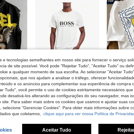
s e tecnologias semelhantes em nosso site para fornecer o serviço soli
cia de site possível. Você pode "Rejeitar Tudo", "Aceitar Tudo" ou defi
ookie a qualquer momento de sua escolha. Ao selecionar "Aceitar Tudo"
4
opcionais, que nos ajudam a analisar o tráfego, oferecer funcionalida
Camisetas masculinas
R
ty EMRG
EU Warehouse
EU Warehouse
onteúdo e os anúncios para complementar sua experiência de compra
ico + padrão de letras amarelas "ANGEL" com decoração de rebites, t-shirt casual sem mangas estilo street, adequada para primavera/verão, festivais de música, festas, saídas e uso diário
em Ar livre T-shirts masculinas
#3 Mais Vendido
12,37€
tar Tudo", você permite o uso de cookies estritamente necessários que
11,89€
pode desativá-los alterando as configurações do seu navegador, mas is
 site. Para saber mais sobre os cookies que usamos e ajustar suas co
s, selecione "Gerenciar Cookies". Para obter mais informações sobre 
dados que coletamos,
clique aqui para ver nossa Política de Privacida
okies
Aceitar Tudo
Rejeita