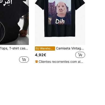
ops, T-shirt casual masculina com design de padrão criativo, apresentando texto em árabe. Esta peça cultural de nicho ostenta um estilo único e cativante
Camiseta Vintage Plus Size - Camiseta engraçada de gola redonda para homens e mulheres, camiseta feminina da moda, meme de gato engraçado da Geração Z.
EU Warehouse
4,92€
Clientes recorrentes com alta taxa de retorno