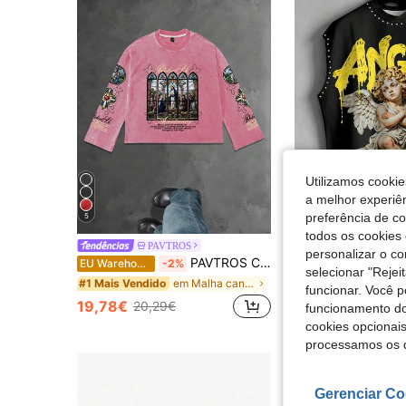
Utilizamos cookie
a melhor experiên
preferência de c
5
todos os cookies 
PAVTROS
Manfini
personalizar o c
PAVTROS Camiseta masculina casual estampada com gola redonda e manga comprida
Manfinity EMRG Regata preta sem mangas para homem, estampa de escultura de anjo gót
EU Warehouse
-2%
EU Warehouse
selecionar "Rejei
em Malha canelada T-shirts masculinas
#1 Mais Vendido
10,39€
funcionar. Você 
19,78€
20,29€
funcionamento do
cookies opcionai
processamos os 
Gerenciar Co