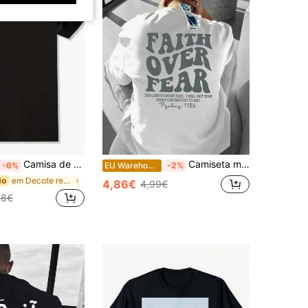
Camisa de algodão folgada, estilo casual, com estampa. Nova camisa masculina minimalista de gola redonda, modelo 2026, streetwear casual com estampa discreta no peito, respirável, adequada para todas as estações, ideal para academia, escritório e momentos de lazer, lavável à máquina, modelagem regular, tamanhos grandes, perfeita para o verão.
Camiseta masculina vintage casual, modelo 2026, com estampa de slogan, ideal para deslocamentos diários no verão (estilo anos 2000). Blusas de verão.
-6%
EU Warehouse
-2%
em Decote redondo T-shirts masculinas
do
4,86€
4,99€
88€