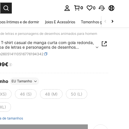
0
0
ar. Press Enter to select.
as íntimas e de dormir
Joias E Acessórios
Tamanhos grandes
Sapa
a de letras e personagens de desenhos animados para homem
 T-shirt casual de manga curta com gola redonda,
a de letras e personagens de desenhos
dos para homem
m260514110516776194342
99€
ICE AND AVAILABILITY
nho
EU Tamanho
(XS)
46 (S)
48 (M)
50 (L)
(XL)
a de tamanhos
e, este produto está esgotado.