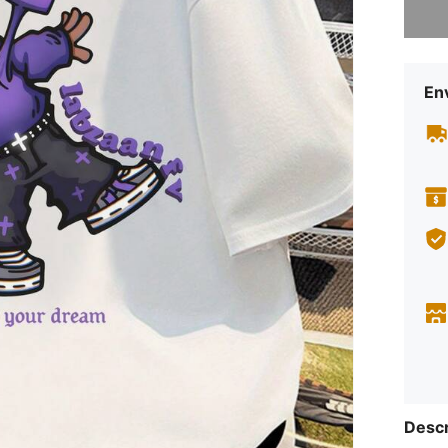
En
Descr