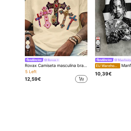
6
9
Rovax
Manfini
Rovax Camiseta masculina branca confortável com gola redonda, estampa de Jesus com cruz, manga curta, ideal para shows, estilo vintage, com estampa gráfica, divertida e perfeita para presentear um amigo.
Manfinity EMRG Regata masculina streetwear gótica com grá
EU Warehouse
5 Left
10,39€
12,59€