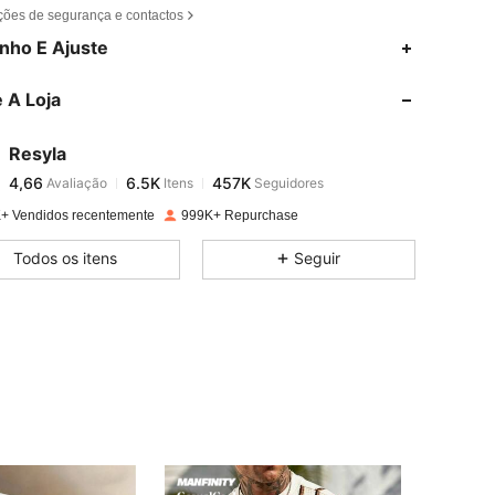
ções de segurança e contactos
4,66
6.5K
457K
nho E Ajuste
 A Loja
4,66
6.5K
457K
Resyla
4,66
6.5K
457K
Avaliação
Itens
Seguidores
t***o
pago
1 dia atrás
+ Vendidos recentemente
999K+ Repurchase
4,66
6.5K
457K
Todos os itens
Seguir
4,66
6.5K
457K
4,66
6.5K
457K
4,66
6.5K
457K