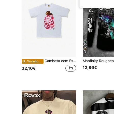
4
Camiseta com Estampa de Desenho Animado, Gola Redonda de Algodão Macio, Top Clássico de Verão Estilo Preppy
EU Warehouse
12,86€
32,10€