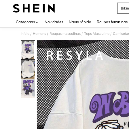
Bikin
Use up 
Categorias
Novidades
Navio rápido
Roupas femininas
Início
Homens
Roupas masculinas
Tops Masculino
Camiseta
/
/
/
/