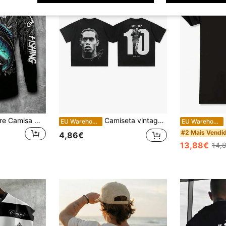
Manfinity Roughcore Camisa masculina casual de manga comprida para pesca - Estampa de peixe em 3D, gola redonda, poliéster, degradê preto e azul, ideal para atividades ao ar livre, acessório de pesca.
Camiseta vintage de manga curta com estampa da cabeça do Ronaldinho, gola redonda, feita de algodão, respirável, de alta qualidade, para homens e mulheres, ideal para o verão.
EU Warehouse
EU Warehouse
#2 Mais Vendi
4,86€
13,88€
14,