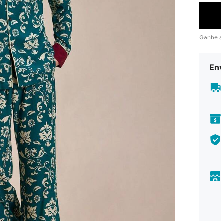
Ganhe 
En