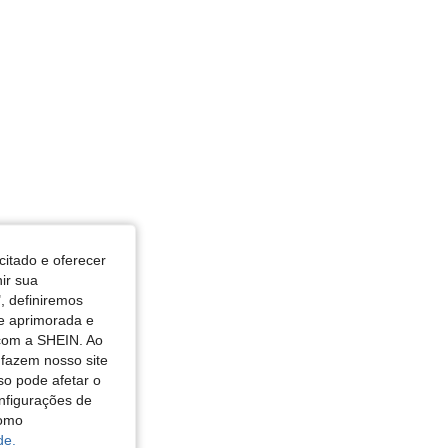
citado e oferecer
nir sua
, definiremos
de aprimorada e
 com a SHEIN. Ao
 fazem nosso site
so pode afetar o
nfigurações de
como
de.