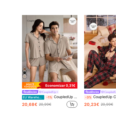
Economizar 0,31€
CoupledUp
Coupled
CoupledUp Conjunto de shorts masculino cáqui com gola entalhada, frente aberta e detalhes listrados, em tecido de malha super macio e fluido, ideal para uso casual em casal na primavera, verão e outono. Perfeito para o dia a dia.
CoupledUp Conjunto de pijama masculino casual xadrez com lapela e botões frontais, composto por blusa de manga comprida e calça. Ideal para o o
EU Warehouse
-1%
-3%
20,68€
20,23€
20,99€
20,99€