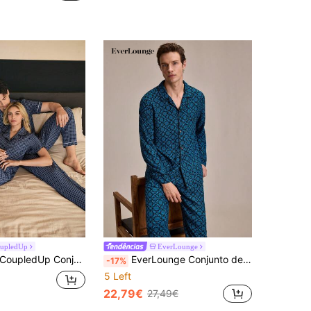
upledUp
EverLounge
oupledUp Conjunto de pijama masculino com estampa xadrez e lapela e acabamento contrastante
EverLounge Conjunto de roupa de dormir masculina com gola virada para baixo e botões, camisa de manga comprida com estampa completa e calças compridas
-17%
5 Left
22,79€
27,49€