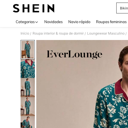
Bikin
Use up 
Categorias
Novidades
Navio rápido
Roupas femininas
Início
Roupa interior & roupa de dormir
Loungewear Masculino
/
/
/