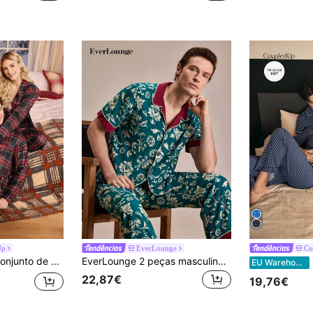
Up
EverLounge
Co
utono e inverno, combinando com outras peças de roupa. Perfeito para casais. Ideal para relaxar em casa ou para o Natal.
EverLounge 2 peças masculinas contraste cor patchwork frente botão manga curta top e calças casual lounge suit
C
EU Warehouse
22,87€
19,76€