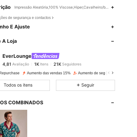
ição
Impressão Aleatória,100% Viscose,Hiper,Cavalheiro/britânico
ções de segurança e contactos
4,81
1K
21K
nho E Ajuste
 A Loja
4,81
1K
21K
EverLounge
4,81
1K
21K
Avaliação
Itens
Seguidores
a***a
pago
1 dia atrás
Repurchase
Aumento das vendas 15%
Aumento de seguidores 41%
4,81
1K
21K
Todos os itens
Seguir
4,81
1K
21K
LOS COMBINADOS
4,81
1K
21K
4,81
1K
21K