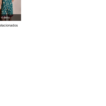
4,81
1K
21K
4 itens
relacionados
4,81
1K
21K
4,81
1K
21K