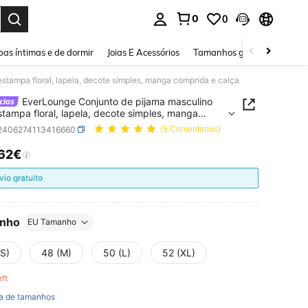
0
0
ar. Press Enter to select.
as íntimas e de dormir
Joias E Acessórios
Tamanhos grandes
Sapa
tampa floral, lapela, decote simples, manga comprida e calça
EverLounge Conjunto de pijama masculino
tampa floral, lapela, decote simples, manga
da e calça
i2406274113416660
(5 Comentários)
,62€
ICE AND AVAILABILITY
vio gratuito
nho
EU Tamanho
(S)
48 (M)
50 (L)
52 (XL)
eft
a de tamanhos