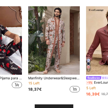
4
Curta e Calças Compridas, Roupa de Estar Casual 2 Peças
Manfinity Underwear&Sleepwear Basics Conjunto de pijamas soltos com estampa de plantas tropicais masculinas manga comprida e calças
Ev
EverLounge Conjunto de roupa 
-1%
15 Left
5 Left
18,37€
16,39€
16,