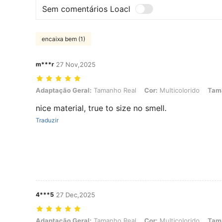
Sem comentários Loacl
encaixa bem (1)
m***r
27 Nov,2025
Adaptação Geral: Tamanho Real, Cor: Multicolorido, Tamanho: S
Adaptação Geral:
Tamanho Real
Cor:
Multicolorido
Tam
nice material, true to size no smell.
Traduzir
4***5
27 Dec,2025
Adaptação Geral: Tamanho Real, Cor: Multicolorido, Tamanho: M
Adaptação Geral:
Tamanho Real
Cor:
Multicolorido
Tam