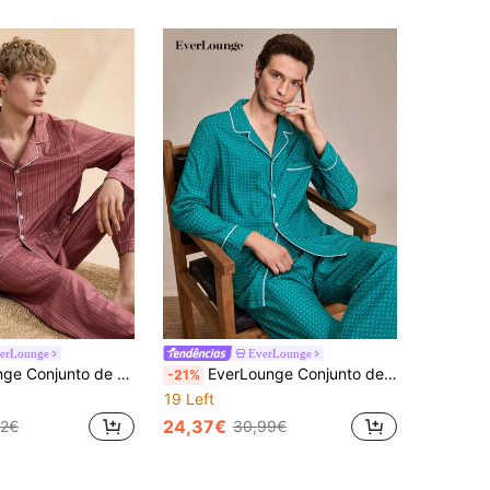
erLounge
EverLounge
de descanso masculino confortável com estampa listrada
EverLounge Conjunto de roupa de dormir masculina com gola alta e manga comprida, de bolinhas, com botões simples
-21%
19 Left
24,37€
72€
30,99€