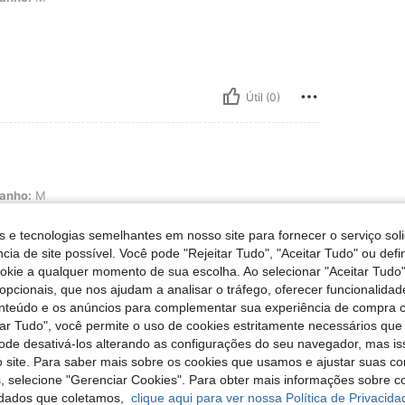
Útil (0)
anho:
M
s e tecnologias semelhantes em nosso site para fornecer o serviço soli
cia de site possível. Você pode "Rejeitar Tudo", "Aceitar Tudo" ou defi
ookie a qualquer momento de sua escolha. Ao selecionar "Aceitar Tudo"
opcionais, que nos ajudam a analisar o tráfego, oferecer funcionalida
Útil (0)
onteúdo e os anúncios para complementar sua experiência de compra
tar Tudo", você permite o uso de cookies estritamente necessários que
liações
pode desativá-los alterando as configurações do seu navegador, mas is
 site. Para saber mais sobre os cookies que usamos e ajustar suas co
s, selecione "Gerenciar Cookies". Para obter mais informações sobre 
dados que coletamos,
clique aqui para ver nossa Política de Privacida