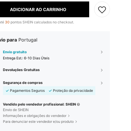
ADICIONAR AO CARRINHO
até
30
pontos SHEIN calculados no checkout.
vio para
Portugal
Envio gratuito
Entrega Est.:
6-10 Dias Úteis
Devoluções Gratuitas
Segurança de compras
Pagamentos Seguros
Proteção da privacidade
Vendido pelo vendedor profissional: SHEIN
Envio de SHEIN
Informações e obrigações do vendedor
Para denunciar este vendedor e/ou produto