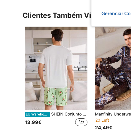
Gerenciar Co
Clientes Também Visitaram
SHEIN Conjunto de roupa de dormir casual com estampa de abacate, 2 peças, para homens, verão
EU Warehouse
20 Left
13,99€
24,49€