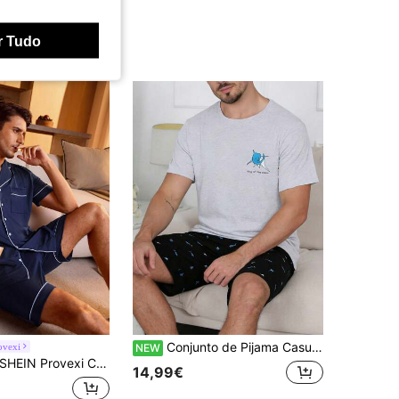
r Tudo
Conjunto de Pijama Casual Fino de Verão para Homem, Camisola Pullover de Gola Redonda, Estampa Simples de Tubarão Cartoon, 2 Peças com Manga Curta e Calções, Roupa de Estar Confortável e Descontraída Adequada para Uso Exterior
ovexi
NEW
SHEIN Provexi Conjunto de pijama / conjunto de pijama masculino contrastante
14,99€