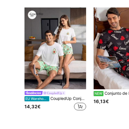
Conjunto de Pijama para Homem, Estampa de Corações, Manga 
CoupledUp
NEW
CoupledUp Conjunto de pijama masculino abacate coração estampado gola redonda manga curta e shorts
EU Warehouse
16,13€
14,32€