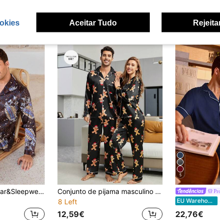
okies
Aceitar Tudo
Rejeita
5
Manfinity Underwear&Sleepwear Basics Conjunto de pijama masculino com estampa retrô, manga comprida e calça comprida
Conjunto de pijama masculino de cetim com estampa natalina e detalhes contrastantes, ideal para o outono e inverno.
Pr
EU Warehouse
8 Left
12,59€
22,76€