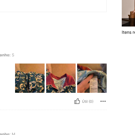
Itens 
anho:
S
Útil (0)
anho:
M