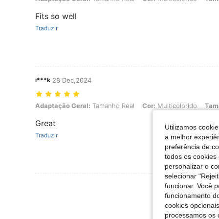
Fits so well
Traduzir
i***k
28 Dec,2024
Adaptação Geral: Tamanho Real, Cor: Multicolorido, Tamanho: M
Adaptação Geral:
Tamanho Real
Cor:
Multicolorido
Tam
Great
Utilizamos cookie
Traduzir
a melhor experiên
preferência de c
todos os cookies 
personalizar o c
selecionar "Rejei
Ver Mais Ava
funcionar. Você 
funcionamento do
cookies opcionai
processamos os 