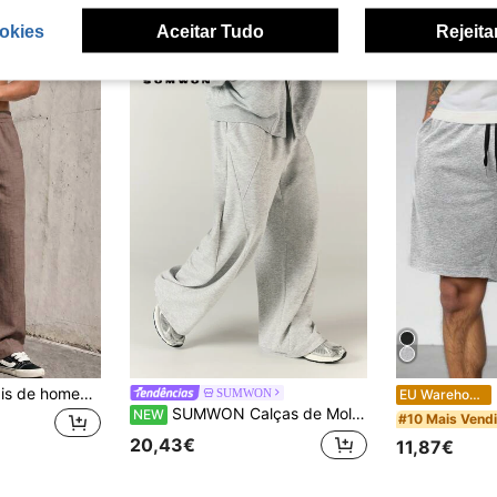
okies
Aceitar Tudo
Rejeita
Calças retas casuais de homem em imitação de linho, cor lisa, estilo minimalista, versáteis para o dia a dia e deslocações, calças compridas com textura tipo linho
M
SUMWON
EU Warehouse
SUMWON Calças de Moletom Perna Larga com Detalhe de Costura, Cintura Elástica, Joggers de Fleece, Corte Oversized Relaxado, Calças Casuais de Lounge, Essencial para Outono/Inverno
NEW
#10 Mais Vend
20,43€
11,87€