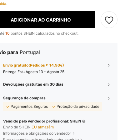
pida
.
ADICIONAR AO CARRINHO
até
10
pontos SHEIN calculados no checkout.
vio para
Portugal
Envio gratuito(Pedidos ≥ 14,90€)
Entrega Est.:
Agosto 13 - Agosto 25
Devoluções gratuitas em 30 dias
Segurança de compras
Pagamentos Seguros
Proteção da privacidade
Vendido pelo vendedor profissional: SHEIN
Envio de SHEIN
EU armazém
Informações e obrigações do vendedor
Para denunciar este vendedor e/ou produto