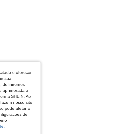
citado e oferecer
nir sua
, definiremos
de aprimorada e
 com a SHEIN. Ao
 fazem nosso site
so pode afetar o
nfigurações de
como
de.