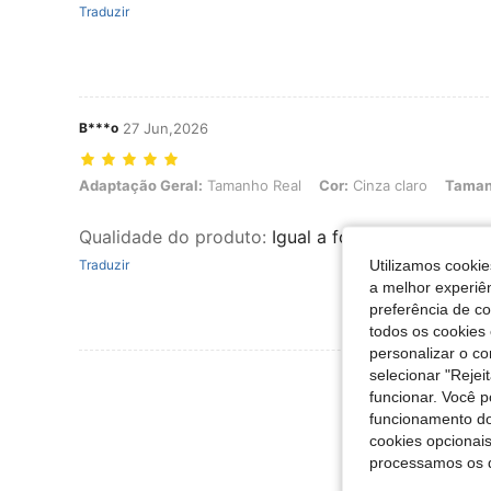
Traduzir
B***o
27 Jun,2026
Adaptação Geral: Tamanho Real, Cor: Cinza claro, Tamanho: M
Adaptação Geral:
Tamanho Real
Cor:
Cinza claro
Taman
Qualidade do produto
:
Igual a foto , muito fiel at
Utilizamos cookie
Traduzir
a melhor experiên
preferência de c
todos os cookies 
personalizar o c
selecionar "Rejei
Ver Mais Ava
funcionar. Você 
funcionamento do
cookies opcionai
processamos os 