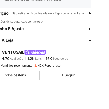
ição
Não estirável,Esportes e lazer - Esportes e lazer,Lavagem de máquina o
ções de segurança e contactos
4,70
1.2K
16K
nho E Ajuste
 A Loja
4,70
1.2K
16K
VENTUSAIL
4,70
1.2K
16K
Avaliação
Itens
Seguidores
c***4
pago
1 dia atrás
 Vendidos recentemente
42K Repurchase
4,70
1.2K
16K
Todos os itens
Seguir
4,70
1.2K
16K
4,70
1.2K
16K