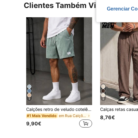
Clientes Também Visitaram
Gerenciar Co
9
6
Calções retro de veludo cotelê com cordão para homem, calções folgados com aplique até ao joelho para homem, calções casuais de rua até ao joelho
em Rua Calções masculinos
#1 Mais Vendido
8,76€
9,90€