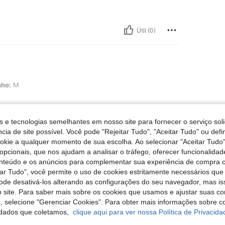
Útil (0)
ho:
M
é na cor
s e tecnologias semelhantes em nosso site para fornecer o serviço soli
cia de site possível. Você pode "Rejeitar Tudo", "Aceitar Tudo" ou defi
ookie a qualquer momento de sua escolha. Ao selecionar "Aceitar Tudo"
Útil (0)
opcionais, que nos ajudam a analisar o tráfego, oferecer funcionalida
onteúdo e os anúncios para complementar sua experiência de compra
tar Tudo", você permite o uso de cookies estritamente necessários que
liações
pode desativá-los alterando as configurações do seu navegador, mas is
 site. Para saber mais sobre os cookies que usamos e ajustar suas co
s, selecione "Gerenciar Cookies". Para obter mais informações sobre 
dados que coletamos,
clique aqui para ver nossa Política de Privacida