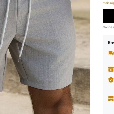
mais rá
Ganhe 
En