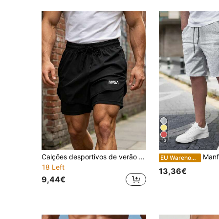
13
Calções desportivos de verão finos e de secagem rápida para homem, com estampado de letras, cor lisa e cordão, casuais para o dia a dia e férias
Manfinity Homme Shorts masculinos simples de cor
EU Warehouse
18 Left
13,36€
9,44€