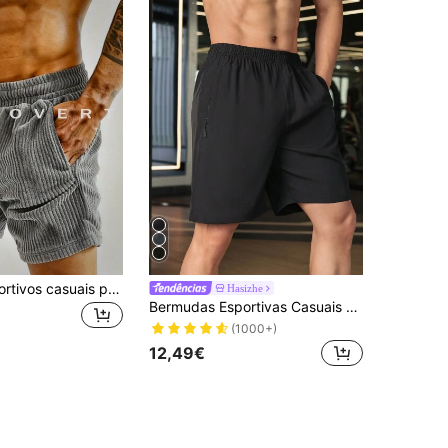
Calções desportivos casuais para homem, em tecido de veludo cotelê, com cordão na cintura, ideais para treino.
Hasizhe
Bermudas Esportivas Casuais Para Secagem Rápida De Homens
(1000+)
12,49€