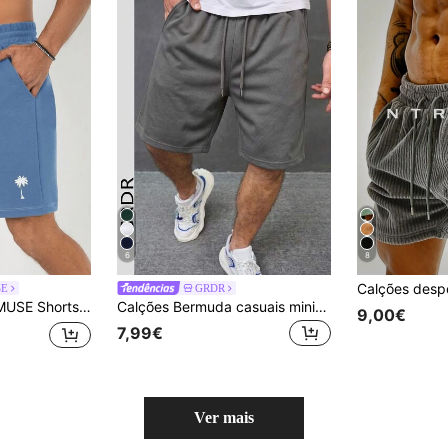
6
8
SE
GRDR
linos com estampa de coqueiro e cordão na cintura
Calções Bermuda casuais minimalistas de verão para homem GRDR com cordão
9,00€
7,99€
Ver mais