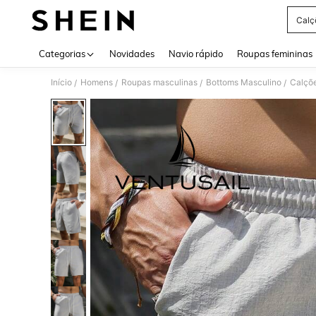
Calç
Use up 
Categorias
Novidades
Navio rápido
Roupas femininas
Início
Homens
Roupas masculinas
Bottoms Masculino
Calçõ
/
/
/
/