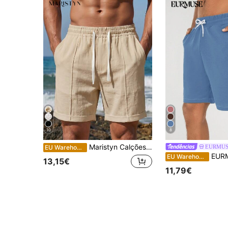
10
8
Maristyn Calções casuais de férias para homem, cor lisa, cintura com cordão e bolsos, estilo holiday
EURMU
EU Warehouse
EURMUSE Shorts mascu
EU Warehouse
13,15€
11,79€