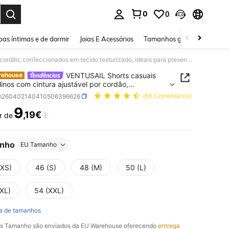
0
0
ar. Press Enter to select.
as íntimas e de dormir
Joias E Acessórios
Tamanhos grandes
Sapa
VENTUSAIL Shorts casuais masculinos com cintura ajustável por cordão, confeccionados em tecido texturizado, ideais para presentear namorado ou marido e perfeitos para atividades ao ar livre.
VENTUSAIL Shorts casuais
rehouse
inos com cintura ajustável por cordão,
cionados em tecido texturizado, ideais para
m260402140410506396626
(66 Comentários)
tear namorado ou marido e perfeitos para
9
des ao ar livre.
,19€
r de
ICE AND AVAILABILITY
nho
EU Tamanho
(XS)
46 (S)
48 (M)
50 (L)
(XL)
54 (XXL)
a de tamanhos
os Tamanho são enviados da EU Warehouse oferecendo
entrega