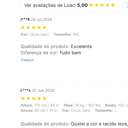
Ver avaliações de Loacl
5,00
j***8
24 Jul,2026
Cor: Cinza claro, Tamanho: XXL
Cor:
Cinza claro
Tamanho:
XXL
Qualidade do produto
:
Excelente
Diferença de cor
:
Tudo bem
Traduzir
L***s
30 Jun,2026
Altura: 172 cm / 68 in, Peso: 74 kg / 163 lbs, Busto: 103 cm / 41 in, 
Altura:
172 cm / 68 in
Peso:
74 kg / 163 lbs
Busto:
103 cm
Ancas:
80 cm / 31 in
Cor:
Cinza claro
Tamanho:
L
Qualidade do produto
:
Gostei a cor e tecido lev