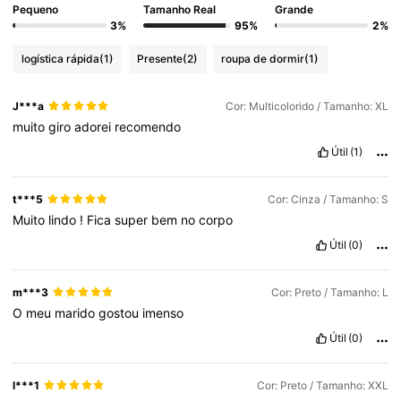
Pequeno
Tamanho Real
Grande
3%
95%
2%
logística rápida
(1)
Presente
(2)
roupa de dormir
(1)
J***a
Cor: Multicolorido / Tamanho: XL
muito
giro
adorei
recomendo
Útil
(1)
t***5
Cor: Cinza / Tamanho: S
Muito
lindo
!
Fica
super
bem
no
corpo
Útil
(0)
m***3
Cor: Preto / Tamanho: L
O
meu
marido
gostou
imenso
Útil
(0)
l***1
Cor: Preto / Tamanho: XXL