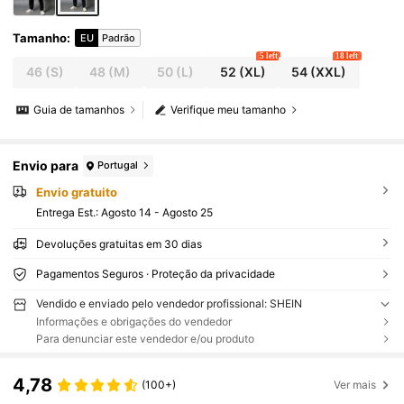
Tamanho
:
EU
Padrão
5 left
18 left
46
(S)
48
(M)
50
(L)
52
(XL)
54
(XXL)
Guia de tamanhos
Verifique meu tamanho
Envio para
Portugal
Envio gratuito
Entrega Est.:
Agosto 14 - Agosto 25
Devoluções gratuitas em 30 dias
Pagamentos Seguros · Proteção da privacidade
Vendido e enviado pelo vendedor profissional: SHEIN
Informações e obrigações do vendedor
Para denunciar este vendedor e/ou produto
4,78
(100+)
Ver mais