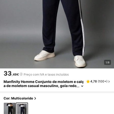
1/8
33
,49€
Preço com IVA e taxas incluídos
Manfinity Homme Conjunto de moletom e calç
4,78
(
100+
)
a de moletom casual masculino, gola redo
nda, manga comprida, cor contrastante, d
uas peças, agasalho masculino, conjunto de a
gasalho masculino, terno de corrida masculin
Cor: Multicolorido
o, conjunto de moletom casual, duas peças, r
oupas de outono