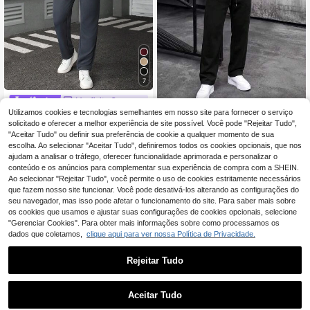
7
Manfinity CasualCool
Conjunto de 2 Peças para Homem:
Utilizamos cookies e tecnologias semelhantes em nosso site para fornecer o serviço
Manfinity CasualCool
EU Warehouse
23
Sweatshirt de Manga Comprida co
34
Conjunto de jaqueta e calça casual
solicitado e oferecer a melhor experiência de site possível. Você pode "Rejeitar Tudo",
,40€
,09€
-1%
34,64€
m Gola, Meio-Zíper e Ombros Caído
masculina de cor sólida, terno de co
"Aceitar Tudo" ou definir sua preferência de cookie a qualquer momento de sua
s & Calças de Moletom Longas com
rrida masculino, 2 peças, terno de la
escolha. Ao selecionar "Aceitar Tudo", definiremos todos os cookies opcionais, que nos
Cordão, Moda Casual para Desloca
zer masculino, conjunto de 2 peças,
ajudam a analisar o tráfego, oferecer funcionalidade aprimorada e personalizar o
ções
terno masculino cinza, terno casual
conteúdo e os anúncios para complementar sua experiência de compra com a SHEIN.
masculino, roupas de outono
Ao selecionar "Rejeitar Tudo", você permite o uso de cookies estritamente necessários
que fazem nosso site funcionar. Você pode desativá-los alterando as configurações do
seu navegador, mas isso pode afetar o funcionamento do site. Para saber mais sobre
os cookies que usamos e ajustar suas configurações de cookies opcionais, selecione
"Gerenciar Cookies". Para obter mais informações sobre como processamos os
dados que coletamos,
clique aqui para ver nossa Política de Privacidade.
Rejeitar Tudo
Aceitar Tudo