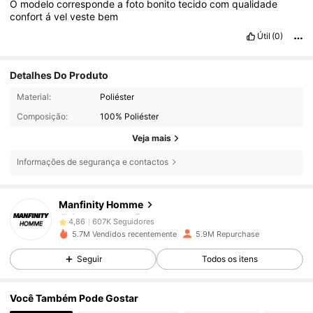
O
modelo
corresponde
a
foto
bonito
tecido
com
qualidade
confort
á
vel
veste
bem
Útil
(0)
Detalhes Do Produto
Material:
Poliéster
Composição:
100% Poliéster
Veja mais
Informações de segurança e contactos
607K Seguidores
4,86
Manfinity Homme
607K Seguidores
4,86
5.7M Vendidos recentemente
5.9M Repurchase
Seguir
Todos os itens
607K Seguidores
4,86
Você Também Pode Gostar
607K Seguidores
4,86