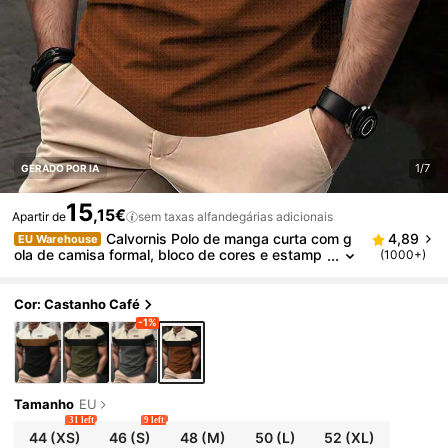
1/7
GERADO POR IA
15
,15€
Apartir de
sem taxas alfandegárias adicionais
Calvornis Polo de manga curta com g
4,89
EU Warehouse
ola de camisa formal, bloco de cores e estamp
(1000+)
a de letras, para homem, casual para uso diári
o, para golfe e cerimónia
Cor: Castanho Café
-1%
Tamanho
EU
31 left
9 left
44
(XS)
46
(S)
48
(M)
50
(L)
52
(XL)