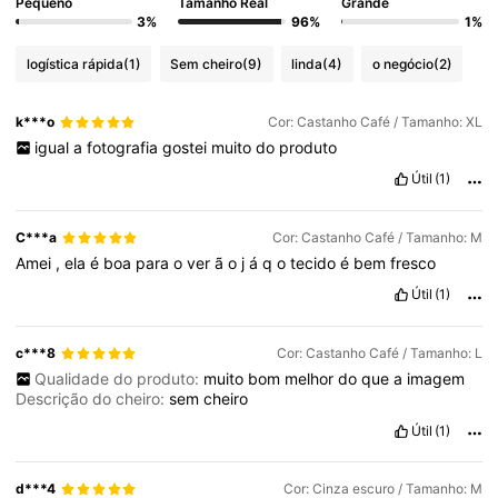
Pequeno
Tamanho Real
Grande
3%
96%
1%
logística rápida
(1)
Sem cheiro
(9)
linda
(4)
o negócio
(2)
k***o
Cor: Castanho Café / Tamanho: XL
igual
a
fotografia
gostei
muito
do
produto
Útil
(1)
C***a
Cor: Castanho Café / Tamanho: M
Amei
,
ela
é
boa
para
o
ver
ã
o
j
á
q
o
tecido
é
bem
fresco
Útil
(1)
c***8
Cor: Castanho Café / Tamanho: L
Qualidade do produto:
muito
bom
melhor
do
que
a
imagem
Descrição do cheiro:
sem
cheiro
Útil
(1)
d***4
Cor: Cinza escuro / Tamanho: M