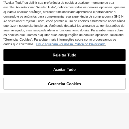
14
,84€
s de cor para homem, gola com gráf
"Aceitar Tudo" ou definir sua preferência de cookie a qualquer momento de sua
ico, moda de trabalho, pai e filho, az
escolha. Ao selecionar "Aceitar Tudo", definiremos todos os cookies opcionais, que nos
ul-marinho, camisas de golfe, cerim
ajudam a analisar o tráfego, oferecer funcionalidade aprimorada e personalizar o
ónia
conteúdo e os anúncios para complementar sua experiência de compra com a SHEIN.
Ao selecionar "Rejeitar Tudo", você permite o uso de cookies estritamente necessários
que fazem nosso site funcionar. Você pode desativá-los alterando as configurações do
seu navegador, mas isso pode afetar o funcionamento do site. Para saber mais sobre
os cookies que usamos e ajustar suas configurações de cookies opcionais, selecione
"Gerenciar Cookies". Para obter mais informações sobre como processamos os
dados que coletamos,
clique aqui para ver nossa Política de Privacidade.
Rejeitar Tudo
Aceitar Tudo
ADICIONAR AO
Gerenciar Cookies
COMPRE AGORA
10
CARRINHO
Camisa polo casual de manga curta
com contraste de cor masculina par
13
VORANTS
,19€
13,22€
a deslocamento diário
Polo de Verão para Ho
EU Warehouse
mem em Jacquard Texturado com
#1 Mais Vendido
em Confortável Camisas Polo Masculinas
Contraste de Cor, Meio-Zíper, Casu
11
al Minimalista Urbano, Estilo Cavalh
,87€
eiro Britânico Maduro, Smart Casua
l