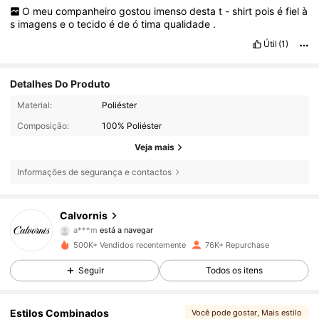
O
meu
companheiro
gostou
imenso
desta
t
-
shirt
pois
é
fiel
à
s
imagens
e
o
tecido
é
de
ó
tima
qualidade
.
Útil
(1)
Detalhes Do Produto
Material:
Poliéster
Composição:
100% Poliéster
Veja mais
Informações de segurança e contactos
17K Seguidores
4,69
Calvornis
a***m
está a navegar
17K Seguidores
4,69
500K+ Vendidos recentemente
76K+ Repurchase
Seguir
Todos os itens
17K Seguidores
4,69
Estilos Combinados
Você pode gostar
, Mais estilo