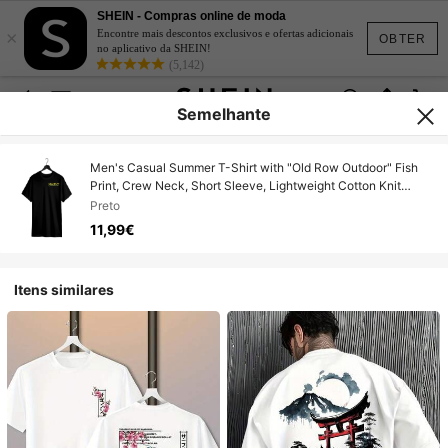
SHEIN - Compras online de moda
×
Encontre mais descontos exclusivos e ofertas adicionais
OBTER
no aplicativo da SHEIN!
(5,142)
Semelhante
Men's Casual Summer T-Shirt with "Old Row Outdoor" Fish
Print, Crew Neck, Short Sleeve, Lightweight Cotton Knit
Fabric, Casual Summer Wear|Crew Neck Top|Ribbed
Preto
Detailing
11,99€
Itens similares