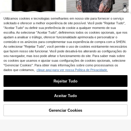
12
Camiseta masculina r
EU Warehouse
Utilizamos cookies e tecnologias semelhantes em nosso site para fornecer o serviço
FRACTYR
OVDY Regata unissex com estampa
Daypath Regata casu
EU Warehouse
etrô dos anos 80 com estampa de fl
metálica estilo vintage de rua, mod
al masculina com estampa de sloga
4
solicitado e oferecer a melhor experiência de site possível. Você pode "Rejeitar Tudo",
15
11
Camiseta masculina Fractyr, preta,
,88€
,28€
,38€
echa e a frase "De volta aos anos 8
elagem solta, ideal para festivais de
n de coqueiro, férias
"Aceitar Tudo" ou definir sua preferência de cookie a qualquer momento de sua
lisa e com lavagem desbotada, mo
7
0" – Camiseta casual de verão com
música.
,99€
delagem solta. Camiseta casual str
escolha. Ao selecionar "Aceitar Tudo", definiremos todos os cookies opcionais, que nos
gola redonda e manga curta, estam
eetwear vintage macia com efeito
ajudam a analisar o tráfego, oferecer funcionalidade aprimorada e personalizar o
pa dos anos 80, lavável à máquina,
desgastado, manga curta. Blusa mi
conteúdo e os anúncios para complementar sua experiência de compra com a SHEIN.
presente nostálgico
nimalista de verão estilo anos 200
Ao selecionar "Rejeitar Tudo", você permite o uso de cookies estritamente necessários
0.
que fazem nosso site funcionar. Você pode desativá-los alterando as configurações do
seu navegador, mas isso pode afetar o funcionamento do site. Para saber mais sobre
os cookies que usamos e ajustar suas configurações de cookies opcionais, selecione
"Gerenciar Cookies". Para obter mais informações sobre como processamos os
dados que coletamos,
clique aqui para ver nossa Política de Privacidade.
Rejeitar Tudo
Mostrar artigos semelhantes em stock
Veja tudo
Aceitar Tudo
Desculpe, este produto está esgotado.
Camisetas masculina
EU Warehouse
s
#2 Mais Vendido
em Rua T-shirts masculinas
Gerenciar Cookies
ESGOTADO
11
,89€
8
Camiseta JJ Mayban
EU Warehouse
4-6 dias úteis
k Vintage Bootleg de Edição Limita
GLESTORE Flagship Store
15
Conjunto Masculino d
EU Warehouse
,00€
-6%
16,00€
da dos Anos 90, Moletom com Esta
glestore Camisa masculina de man
e Verão Conjunto Masculino de Ver
4
mpa do Rudy Pankow, Presentes d
,88€
-2%
4,98€