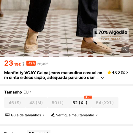
1/4
23
-12%
26,49€
,19€
Manfinity VCAY Calça jeans masculina casual co
4,60
(
5
)
m cinto e decoração, adequada para uso diár
io, calça preta masculina, calça jeans larga m
asculina, calça jeans preta
Tamanho
EU
3 left
46
(S)
48
(M)
50
(L)
52
(XL)
54
(XXL)
Guia de tamanhos
Verifique meu tamanho