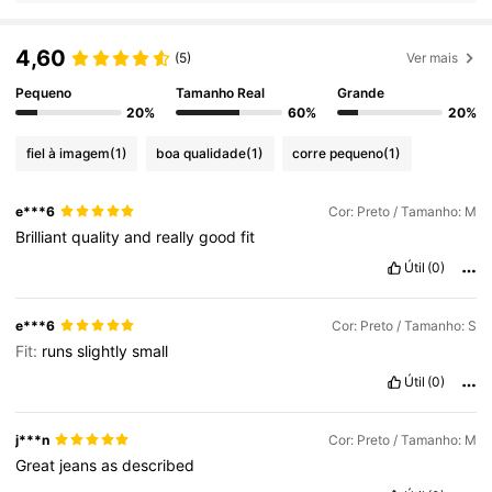
4,60
(5)
Ver mais
Pequeno
Tamanho Real
Grande
20%
60%
20%
fiel à imagem
(1)
boa qualidade
(1)
corre pequeno
(1)
e***6
Cor: Preto / Tamanho: M
Brilliant
quality
and
really
good
fit
Útil
(0)
e***6
Cor: Preto / Tamanho: S
Fit:
runs
slightly
small
Útil
(0)
j***n
Cor: Preto / Tamanho: M
Great
jeans
as
described