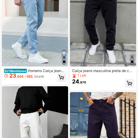
49K Seguidores
4,79
49K Seguidores
4,79
49K Seguidores
4,79
49K Seguidores
4,79
Homens Calça jeans r
Calça jeans masculina preta de cort
EU Warehouse
23
eta Bolso Inclinado
e reto, estilo casual universitário mi
7 Left
,00€
-15%
27,21€
nimalista, para todas as estações.
24
,97€
49K Seguidores
4,79
49K Seguidores
4,79
49K Seguidores
4,79