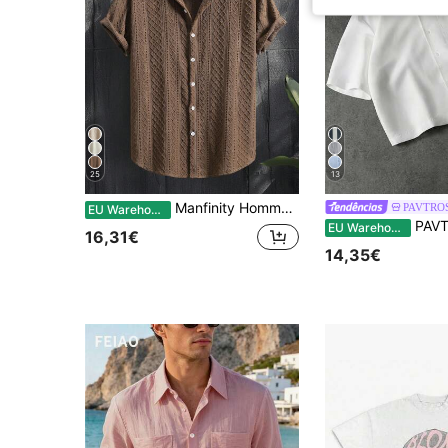
25
13
Manfinity Homme Camisa masculina casual de manga curta, de malha, argyle, de cor sólida, com abotoamento simples
PAVTRO
EU Warehouse
PAVTROS Camisa masculina cas
EU Warehouse
16,31€
14,35€