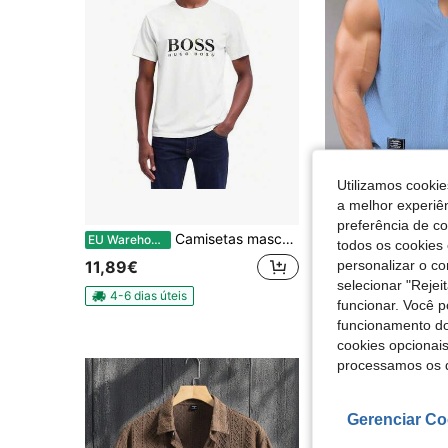
Utilizamos cookie
a melhor experiên
17
preferência de c
Camisetas masculinas
Manfinity Homme Regata masculina lisa minimalis
EU Warehouse
EU Warehouse
todos os cookies 
personalizar o c
11,89€
12,37€
selecionar "Rejei
4-6 dias úteis
funcionar. Você 
funcionamento do
cookies opcionai
processamos os 
Gerenciar Co