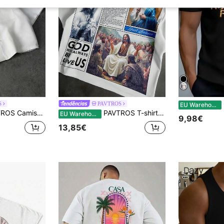
S
PAVTROS
EU Warehouse
ual de manga curta com estampa de letras e abotoamento simples.
PAVTROS T-shirt de Streetwear de Verão Branca com Estampa Saint, Moda Casual para City Break e Uso Diário, Presente de Dia dos Namorados e Aniversário para Homens, Namorados e Crianças
EU Warehouse
9,98€
13,85€