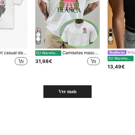
10
10
26F.Bode Shirt Rap T-shirt - Presente para fãs - Música Rap - Streetwear dos anos 2000 - Presente
Camisetas masculinas
Da
EU Warehouse
EU Warehouse
31,98€
13,49€
Ver mais