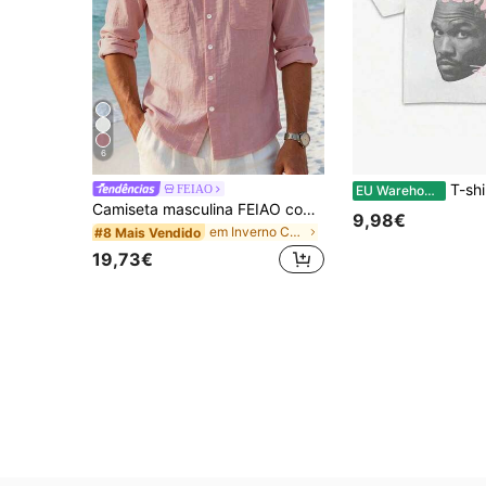
6
T-shirt casual de manga curta Coachella 20
FEIAO
EU Warehouse
Camiseta masculina FEIAO com estampa retrô de moedas, tecido de malha respirável semelhante ao linho, fechamento frontal com botões, cor sólida, toque macio e confortável, modelagem casual versátil, ligeiramente oversized, ideal para primavera/verão.
9,98€
em Inverno Camisas masculinas
#8 Mais Vendido
19,73€