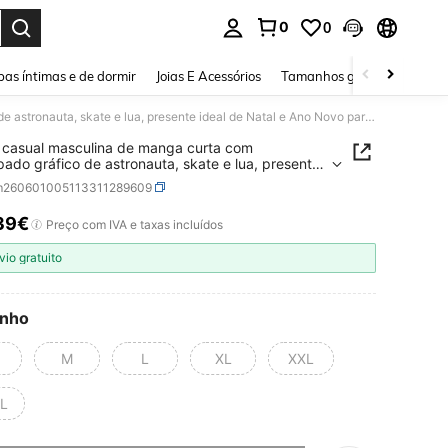
0
0
ar. Press Enter to select.
as íntimas e de dormir
Joias E Acessórios
Tamanhos grandes
Sapa
T-shirt casual masculina de manga curta com estampado gráfico de astronauta, skate e lua, presente ideal de Natal e Ano Novo para homens
t casual masculina de manga curta com
ado gráfico de astronauta, skate e lua, presente
de Natal e Ano Novo para homens
m260601005113311289609
39€
ICE AND AVAILABILITY
Preço com IVA e taxas incluídos
vio gratuito
nho
M
L
XL
XXL
L