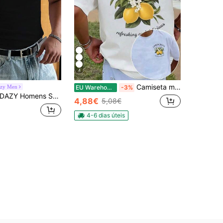
4
Camiseta masculina Manfinity com estampa gráfica de vinho limão, manga curta, gola redonda, ideal para o verão e a primavera. Confeccionada em algodão, perfeita para um look de verão.
zy Men
EU Warehouse
-3%
DAZY Homens Sólido Top Tank
4,88€
5,08€
4-6 dias úteis