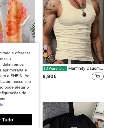
citado e oferecer
nir sua
8
, definiremos
VINTIMO Camisa masculina casual de verão com estampa floral tropical, ideal para férias. Camisa masculina para luau de verão, camisa florida, perfeita para as festas de fim de ano.
Manfinity Dauomo Camiseta regata masculina casual de cor sólida, gola redonda e modelagem slim, ideal para o verão.
EU Warehouse
de aprimorada e
em Impressão completa Camisas masculinas
do
 com a SHEIN. Ao
8,90€
 fazem nosso site
so pode afetar o
nfigurações de
como
de.
r Tudo