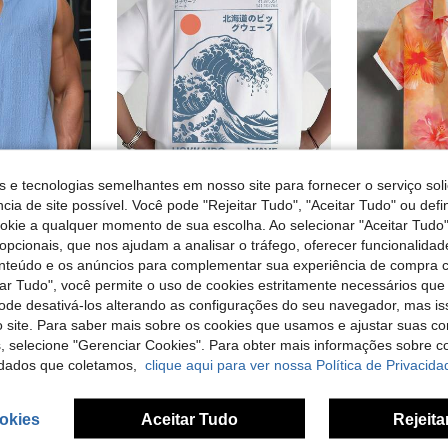
s e tecnologias semelhantes em nosso site para fornecer o serviço soli
cia de site possível. Você pode "Rejeitar Tudo", "Aceitar Tudo" ou defi
ookie a qualquer momento de sua escolha. Ao selecionar "Aceitar Tudo"
ta da moda, adequada para o verão, regatas masculinas sem mangas, camisas musculares masculinas, férias
Camiseta masculina de algodão, 100%, modelagem solta, manga curta e gola redonda. Macia e respirável, com estampas como "Hokkaido Big Wave" e "HOKKAIDO WAVE".
VI
EU Warehouse
EU Warehouse
opcionais, que nos ajudam a analisar o tráfego, oferecer funcionalida
em Plantas T-shirts masculinas
#10 Mais Vendido
#3 Mais Vendi
onteúdo e os anúncios para complementar sua experiência de compra
tar Tudo", você permite o uso de cookies estritamente necessários que
4,88€
14,35€
pode desativá-los alterando as configurações do seu navegador, mas is
4-6 dias úteis
 site. Para saber mais sobre os cookies que usamos e ajustar suas co
s, selecione "Gerenciar Cookies". Para obter mais informações sobre 
dados que coletamos,
clique aqui para ver nossa Política de Privacida
okies
Aceitar Tudo
Rejeita