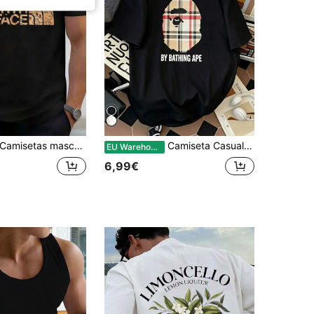
Camisetas masculinas
Camiseta Casual de Verão Masculina - Camiseta com Estampa de Cabeça de Macaco - Estilo Americano Simples - Camiseta de Algodão Casual com Gola Redonda
EU Warehouse
6,99€