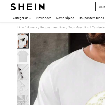
Bikin
Use up 
Categorias
Novidades
Navio rápido
Roupas femininas
Início
Homens
Roupas masculinas
Tops Masculino
Camiseta
/
/
/
/