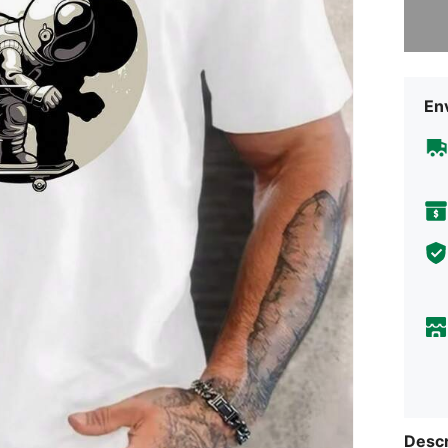
Desculp
En
Descr