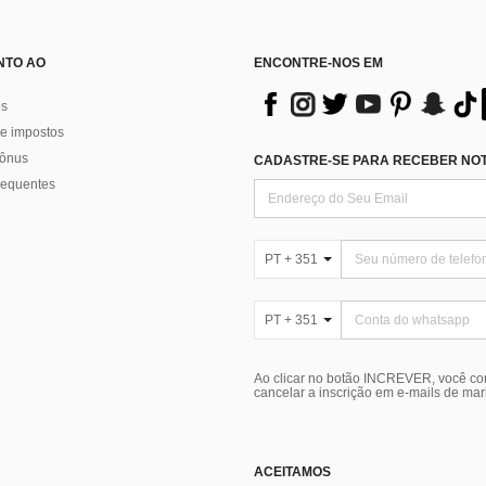
NTO AO
ENCONTRE-NOS EM
os
e impostos
bônus
CADASTRE-SE PARA RECEBER NOTÍ
requentes
PT + 351
PT + 351
Ao clicar no botão INCREVER, você c
cancelar a inscrição em e-mails de ma
ACEITAMOS