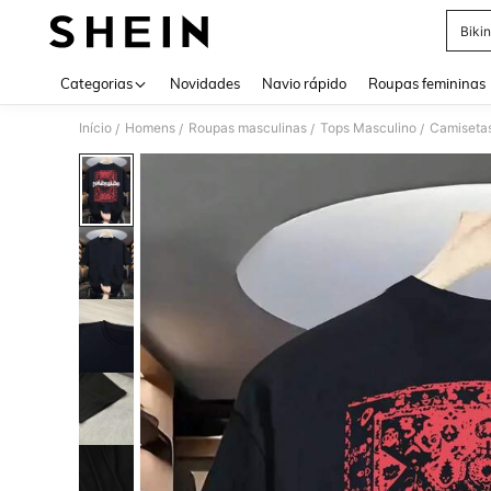
Bikin
Use up 
Categorias
Novidades
Navio rápido
Roupas femininas
Início
Homens
Roupas masculinas
Tops Masculino
Camiseta
/
/
/
/