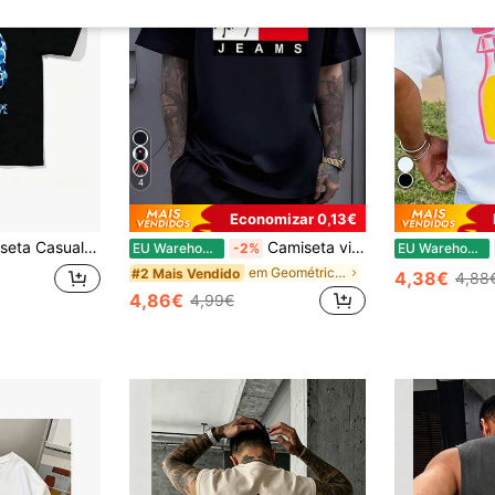
4
Economizar 0,13€
 com Estampa de Cabeça de Macaco - Estilo Americano Simples - Camiseta de Algodão Casual com Gola Redonda
Camiseta vintage com estampa retangular em preto, branco e vermelho, estilo urbano moderno, blusa casual masculina.
EU Warehouse
-2%
EU Warehouse
em Geométrico T-shirts masculinas
#2 Mais Vendido
4,38€
4,88
4,86€
4,99€