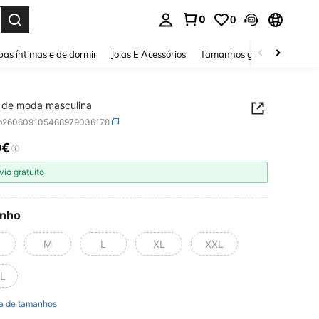
0
0
ar. Press Enter to select.
as íntimas e de dormir
Joias E Acessórios
Tamanhos grandes
Sapa
t de moda masculina
m260609105488979036178
0€
ICE AND AVAILABILITY
vio gratuito
nho
M
L
XL
XXL
L
a de tamanhos