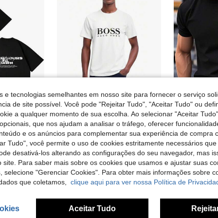
s e tecnologias semelhantes em nosso site para fornecer o serviço soli
cia de site possível. Você pode "Rejeitar Tudo", "Aceitar Tudo" ou defi
ookie a qualquer momento de sua escolha. Ao selecionar "Aceitar Tudo"
opcionais, que nos ajudam a analisar o tráfego, oferecer funcionalida
026, camiseta hip-hop para homens e mulheres, camisetas góticas de manga curta para o verão, camisetas punk.
Camisetas masculinas
C
EU Warehouse
EU Warehouse
onteúdo e os anúncios para complementar sua experiência de compra
em Rua T-shirts masculinas
#1 Mais Vendido
#1 Mais Vendi
tar Tudo", você permite o uso de cookies estritamente necessários que
11,89€
4,88€
pode desativá-los alterando as configurações do seu navegador, mas is
 site. Para saber mais sobre os cookies que usamos e ajustar suas co
s, selecione "Gerenciar Cookies". Para obter mais informações sobre 
dados que coletamos,
clique aqui para ver nossa Política de Privacida
okies
Aceitar Tudo
Rejeita