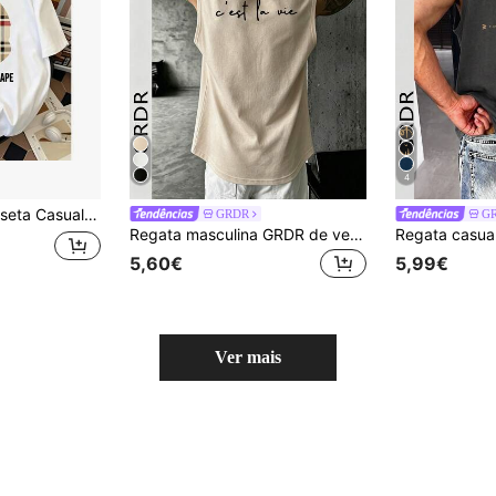
4
 com Estampa de Cabeça de Macaco - Estilo Americano Simples - Camiseta de Algodão Casual com Gola Redonda
GRDR
G
Regata masculina GRDR de verão, casual, moderna, minimalista, estampada, modelagem solta, gola redonda e sem mangas | Colete versátil
5,60€
5,99€
Ver mais