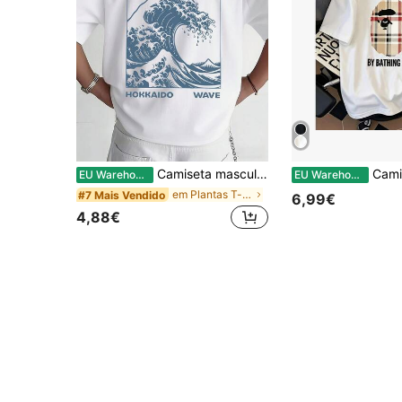
Camiseta masculina de algodão, 100%, modelagem solta, manga curta e gola redonda. Macia e respirável, com estampas como "Hokkaido Big Wave" e "HOKKAIDO WAVE".
Camiseta Casual de Verão Masculina - Camiseta
EU Warehouse
EU Warehouse
em Plantas T-shirts masculinas
#7 Mais Vendido
6,99€
4,88€