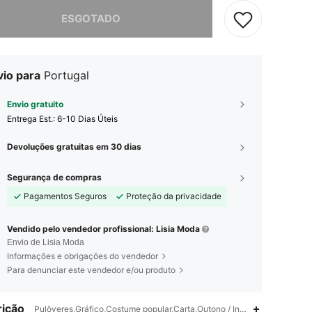
e, este produto está esgotado.
ESGOTADO
vio para
Portugal
Envio gratuito
Entrega Est.:
6-10 Dias Úteis
Devoluções gratuitas em 30 dias
Segurança de compras
Pagamentos Seguros
Proteção da privacidade
Vendido pelo vendedor profissional: Lisia Moda
Envio de Lisia Moda
Informações e obrigações do vendedor
Para denunciar este vendedor e/ou produto
ição
Pulôveres,Gráfico,Costume popular,Carta,Outono / Inverno,Primavera /