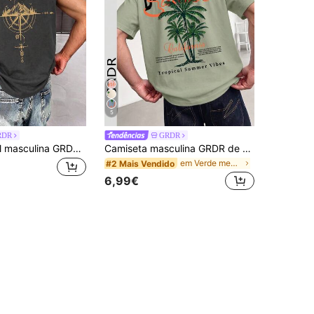
5
RDR
GRDR
Regata casual masculina GRDR com estampa de bússola e pico de montanha para o verão
Camiseta masculina GRDR de manga curta, estampada e moderna | Design requintado | Essencial para o verão | Fácil de combinar | Mostre seu estilo
em Verde menta T-shirts masculinas
#2 Mais Vendido
6,99€