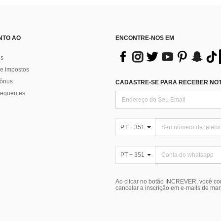
NTO AO
ENCONTRE-NOS EM
os
e impostos
bônus
CADASTRE-SE PARA RECEBER NOTÍ
requentes
PT + 351
PT + 351
Ao clicar no botão INCREVER, você c
cancelar a inscrição em e-mails de ma