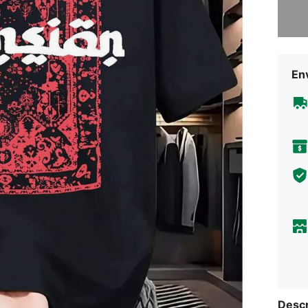
Desculp
En
Descr