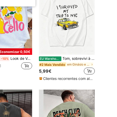
Economizar 0,50€
Look de Verão Masculino 2026 – Camiseta masculina estampa LIMONCELLO, manga curta algodão puro, modelagem solta para dia a dia e atividades ao ar livre
Tom, sobrevivi à minha viagem a Nova York. Camiseta divertida e original com um táxi-aranha amarelo, estilo vintage dos anos 80, unissex para homens e mulheres.
-10%
EU Warehouse
em Ginásio e Fitness T-shirts masculinas
#2 Mais Vendido
€
5,99€
Clientes recorrentes com alta taxa de retorno