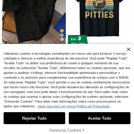
Manfinity Joysei
Manfinity Joysei Camisa de manga
14
curta para homem com estampado t
,49€
otal de pato amarelo divertido, estil
o casual de férias, adequada para u
WHALE HOMME
so diário casual, passeios e férias, p
resente atencioso para namorado
Top de malha sem ma
EU Warehouse
ngas para homem, estilo vintage mo
#4 Mais Vendido
em Primavera/Verão/Outono Regatas masculinas
derno, corte largo, vazado, casual,
11
,28€
desportivo e fitness para verão
32
T-shirt unissexo com
EU Warehouse
Daypath Camiseta m
EU Warehouse
Utilizamos cookies e tecnologias semelhantes em nosso site para fornecer o serviço
4
estampa retro vintage divertida "M
13
asculina casual de manga curta e g
,88€
,85€
solicitado e oferecer a melhor experiência de site possível. Você pode "Rejeitar Tudo",
ostra-me os teus Pitbulls" para ama
ola redonda em malha
ntes de Pitbulls.
"Aceitar Tudo" ou definir sua preferência de cookie a qualquer momento de sua
escolha. Ao selecionar "Aceitar Tudo", definiremos todos os cookies opcionais, que nos
ajudam a analisar o tráfego, oferecer funcionalidade aprimorada e personalizar o
conteúdo e os anúncios para complementar sua experiência de compra com a SHEIN.
Ao selecionar "Rejeitar Tudo", você permite o uso de cookies estritamente necessários
que fazem nosso site funcionar. Você pode desativá-los alterando as configurações do
seu navegador, mas isso pode afetar o funcionamento do site. Para saber mais sobre
os cookies que usamos e ajustar suas configurações de cookies opcionais, selecione
"Gerenciar Cookies". Para obter mais informações sobre como processamos os
dados que coletamos,
clique aqui para ver nossa Política de Privacidade.
7
Mostrar artigos semelhantes em stock
Veja tudo
Manfinity LEGND
Rejeitar Tudo
Aceitar Tudo
Desculpe, este produto está esgotado.
Manfinity LEGND Top
EU Warehouse
9
casual masculino sem mangas com
,89€
alças largas e estampa de letras, fér
Gerenciar Cookies
ESGOTADO
ias
4