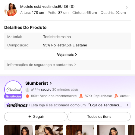
Modelo está vestindo:
EU 36 (S)
Altura:
178 cm
Peito:
87 cm
Cintura:
66 cm
Quadris:
92 cm
Detalhes Do Produto
Material:
Tecido de malha
Composição:
95% Poliéster,5% Elastane
Veja mais
Informações de segurança e contactos
83K Seguidores
4,86
Slumberist
a***y
seguiu
30 minutos atrás
k***7
está a navegar
99K+ Vendidos recentemente
87K+ Repurchase
Aumento 
83K Seguidores
4,86
Esta loja é selecionada como um
「Loja de Tendências」
Seguir
Todos os itens
83K Seguidores
4,86