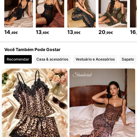
83K Seguidores
4,86
83K Seguidores
4,86
14
13
13
20
16
,49€
,49€
,99€
,99€
83K Seguidores
4,86
Você Também Pode Gostar
Recomendar
Casa & acessórios
Vestuário e Acessórios
Sapato
83K Seguidores
4,86
83K Seguidores
4,86
83K Seguidores
4,86
83K Seguidores
4,86