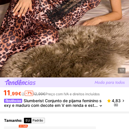
1/7
11
,99€
-7%
12,99€
Preço com IVA e direitos incluídos
Slumberist Conjunto de pijama feminino s
4,83
exy e maduro com decote em V em renda e est
(6)
ampa de leopardo, composto por camisola e ca
lcinha.
Tamanho
:
EU
Padrão
11 left