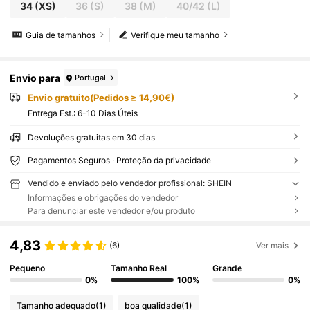
34
(XS)
36
(S)
38
(M)
40/42
(L)
Guia de tamanhos
Verifique meu tamanho
Envio para
Portugal
Envio gratuito(Pedidos ≥ 14,90€)
Entrega Est.:
6-10 Dias Úteis
Devoluções gratuitas em 30 dias
Pagamentos Seguros · Proteção da privacidade
Vendido e enviado pelo vendedor profissional: SHEIN
Informações e obrigações do vendedor
Para denunciar este vendedor e/ou produto
4,83
(6)
Ver mais
Pequeno
Tamanho Real
Grande
0%
100%
0%
Tamanho adequado
(1)
boa qualidade
(1)