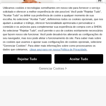
Utilizamos cookies e tecnologias semelhantes em nosso site para fornecer o serviço
solicitado e oferecer a melhor experiência de site possível. Você pode "Rejeitar Tudo",
"Aceitar Tudo" ou definir sua preferência de cookie a qualquer momento de sua
escolha. Ao selecionar "Aceitar Tudo", definiremos todos os cookies opcionais, que nos
ajudam a analisar o tráfego, oferecer funcionalidade aprimorada e personalizar o
conteúdo e os anúncios para complementar sua experiência de compra com a SHEIN.
Ao selecionar "Rejeitar Tudo", você permite o uso de cookies estritamente necessários
que fazem nosso site funcionar. Você pode desativá-los alterando as configurações do
seu navegador, mas isso pode afetar o funcionamento do site. Para saber mais sobre
os cookies que usamos e ajustar suas configurações de cookies opcionais, selecione
"Gerenciar Cookies". Para obter mais informações sobre como processamos os
dados que coletamos,
clique aqui para ver nossa Política de Privacidade.
KIZN
Rejeitar Tudo
Aceitar Tudo
KIZN Calções de noite transparente
14
s com renda, cintura com laço, bain
,42€
ha de renda floral com cílios e cord
Gerenciar Cookies
ADICIONAR AO CARRINHO
ão na cintura para dormir e estar em
4
casa
Napfluff
Napfluff Conjunto de pijama feminin
o, rosa com estampa de corações li
1 Left
strados, decote em V, cordão ajustá
16
,99€
vel e babados franzidos, e calça de
moletom.