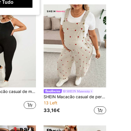
r Tudo
Plussiva Macacão casual de maternidade plus size com cores contrastantes
SHEIN Maternity
SHEIN Macacão casual de pernas largas com estampa de corações para gestantes plus size
13 Left
33,16€