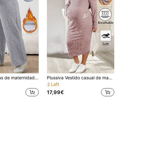
Plussiva Calças de maternidade cinza com cintura ajustável e pernas largas, calças de inverno, forro térmico quente, calças de maternidade plus size.
Plussiva Vestido casual de manga comprida canelado canelado, cor sólida, para gestantes, tamanho grande.
2 Left
17,99€