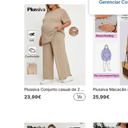
Gerenciar Co
Plussiva Conjunto casual de 2 peças com t-shirt de manga curta e gola redonda e calças para grávidas plus size
23,99€
25,99€