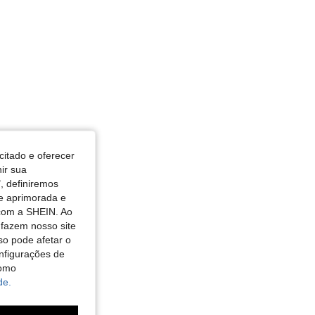
citado e oferecer
nir sua
, definiremos
de aprimorada e
 com a SHEIN. Ao
 fazem nosso site
so pode afetar o
nfigurações de
como
de.