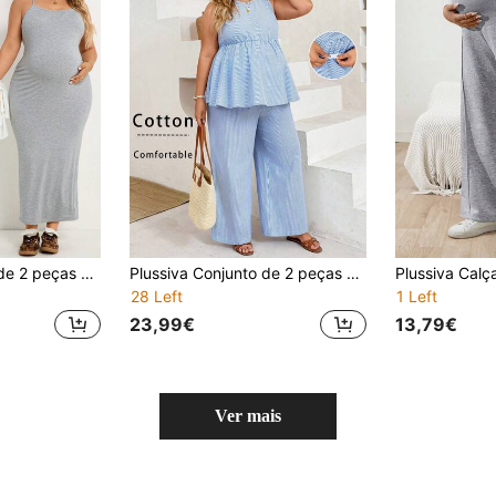
Plussiva Conjunto de 2 peças para gestantes plus size, composto por camiseta de manga curta e regata em cor sólida.
Plussiva Conjunto de 2 peças de maternidade plus size para férias, casual, com top de alças às riscas e calças compridas
28 Left
1 Left
23,99€
13,79€
Ver mais