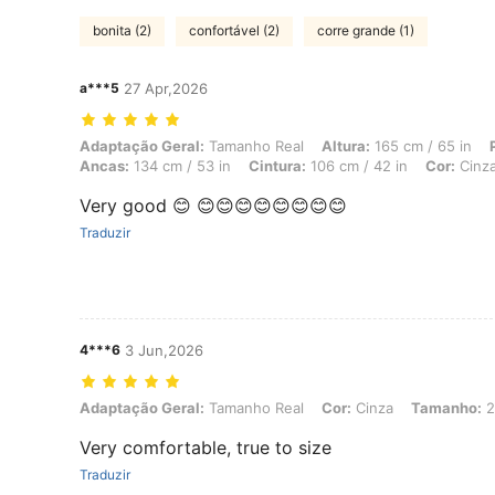
bonita (2)
confortável (2)
corre grande (1)
a***5
27 Apr,2026
Adaptação Geral: Tamanho Real, Altura: 165 cm / 65 in, Peso: 105 kg 
Adaptação Geral:
Tamanho Real
Altura:
165 cm / 65 in
Ancas:
134 cm / 53 in
Cintura:
106 cm / 42 in
Cor:
Cinz
Very good 😊 😊😊😊😊😊😊😊😊
Traduzir
4***6
3 Jun,2026
Adaptação Geral: Tamanho Real, Cor: Cinza, Tamanho: 2XL
Adaptação Geral:
Tamanho Real
Cor:
Cinza
Tamanho:
2
Very comfortable, true to size
Traduzir