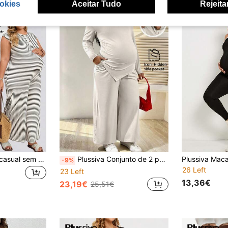
okies
Aceitar Tudo
Rejeita
Plussiva Macacão casual sem mangas de perna larga com design de botões e riscas para mulher grávida de tamanho grande
Plussiva Conjunto de 2 peças para gestantes plus size, cor sólida, com blusa de manga comprida com ombros assimétricos e calças pantalonas com cintura ajustável.
-9%
26 Left
23 Left
13,36€
23,19€
25,51€