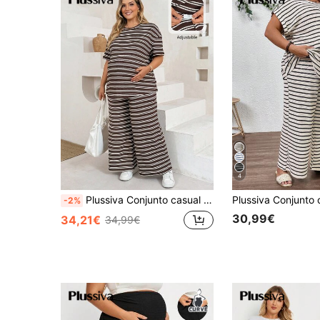
4
Plussiva Conjunto casual diário de 2 peças para grávida plus size, top às riscas de manga curta e calças compridas com cintura ajustável
-2%
30,99€
34,21€
34,99€