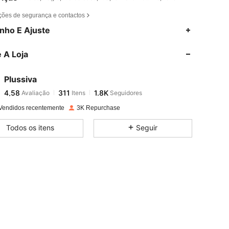
ções de segurança e contactos
4,58
311
1.8K
nho E Ajuste
 A Loja
4,58
311
1.8K
Plussiva
4,58
311
1.8K
Avaliação
Itens
Seguidores
s***c
pago
1 dia atrás
Vendidos recentemente
3K Repurchase
4,58
311
1.8K
Todos os itens
Seguir
4,58
311
1.8K
4,58
311
1.8K
4,58
311
1.8K