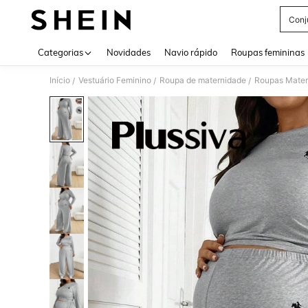
Conj
Use up 
Categorias
Novidades
Navio rápido
Roupas femininas
Início
Vestuário Feminino
Roupa de maternidade
Roupas Mater
/
/
/