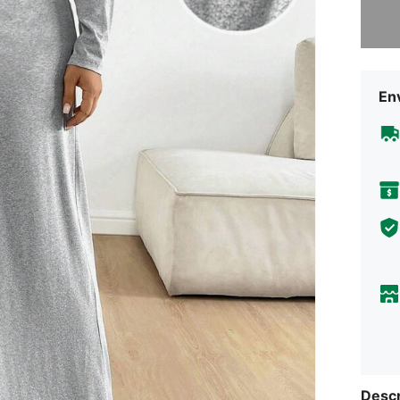
Desculp
En
Descr