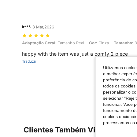
k***.
8 Mar,2026
Adaptação Geral: Tamanho Real, Cor: Cinza, Tamanho: 3XL
Adaptação Geral:
Tamanho Real
Cor:
Cinza
Tamanho:
3
happy with the item was just a comfy 2 piece
Traduzir
Utilizamos cookie
a melhor experiên
preferência de c
todos os cookies 
personalizar o c
Ver Mais Ava
selecionar "Rejei
funcionar. Você 
funcionamento do
cookies opcionai
processamos os 
Clientes Também Visitaram