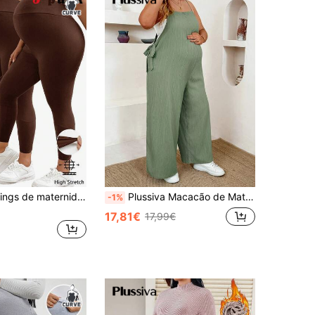
Plussiva Leggings de maternidade com cintura ajustável e cor sólida
Plussiva Macacão de Maternidade Plus Size com Decote Quadrado, Alças com Laço e Cor Lisa
-1%
17,81€
17,99€