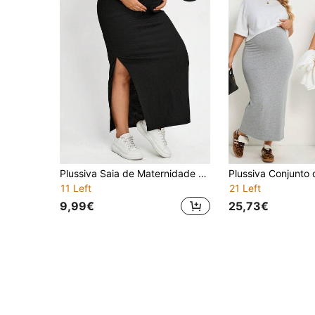
Plussiva Saia de Maternidade Plus Size Ajustada de Cor Lisa com Abertura Lateral, para Sessão Fotográfica de Verão
11 Left
21 Left
9,99€
25,73€