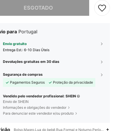
e, este produto está esgotado.
ESGOTADO
vio para
Portugal
Envio gratuito
Entrega Est.:
6-10 Dias Úteis
Devoluções gratuitas em 30 dias
Segurança de compras
Pagamentos Seguros
Proteção da privacidade
Vendido pelo vendedor profissional: SHEIN
Envio de SHEIN
Informações e obrigações do vendedor
Para denunciar este vendedor e/ou produto
ição
Bolso,Magro,Lua do bebê,Rua,Formal e Noturno,Período de férias,Escri