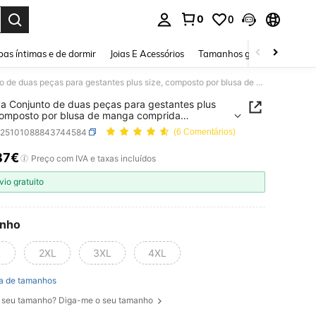
0
0
ar. Press Enter to select.
as íntimas e de dormir
Joias E Acessórios
Tamanhos grandes
Sapa
Plussiva Conjunto de duas peças para gestantes plus size, composto por blusa de manga comprida confortável e calça folgada.
va Conjunto de duas peças para gestantes plus
composto por blusa de manga comprida
tável e calça folgada.
z25101088843744584
(6 Comentários)
87€
ICE AND AVAILABILITY
Preço com IVA e taxas incluídos
vio gratuito
nho
L
2XL
3XL
4XL
a de tamanhos
 seu tamanho? Diga-me o seu tamanho