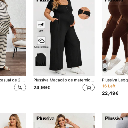
Plussiva Conjunto casual de 2 peças para mulher grávida Plus Size, t-shirt às riscas com gola redonda e mangas morcego e calças perna larga, Two Women Curve
Plussiva Macacão de maternidade plus size de cor lisa com design de botões, manga curta e perna larga
16 Left
24,99€
22,49€