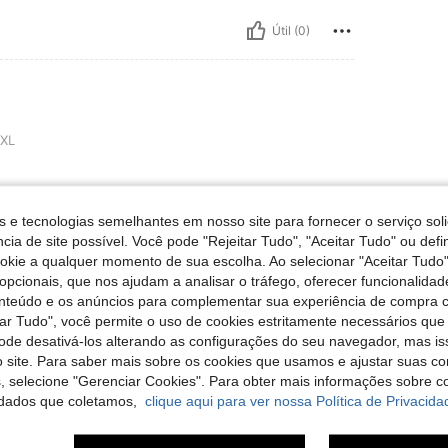
Útil (0)
XL
s e tecnologias semelhantes em nosso site para fornecer o serviço soli
cia de site possível. Você pode "Rejeitar Tudo", "Aceitar Tudo" ou defi
Útil (0)
ookie a qualquer momento de sua escolha. Ao selecionar "Aceitar Tudo"
opcionais, que nos ajudam a analisar o tráfego, oferecer funcionalida
onteúdo e os anúncios para complementar sua experiência de compra
liações
tar Tudo", você permite o uso de cookies estritamente necessários que
pode desativá-los alterando as configurações do seu navegador, mas is
 site. Para saber mais sobre os cookies que usamos e ajustar suas co
s, selecione "Gerenciar Cookies". Para obter mais informações sobre 
dados que coletamos,
clique aqui para ver nossa Política de Privacida