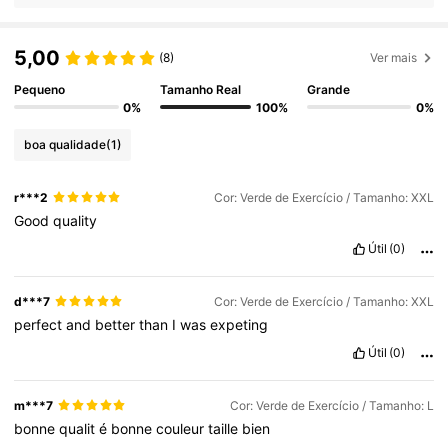
5,00
(8)
Ver mais
Pequeno
Tamanho Real
Grande
0%
100%
0%
boa qualidade
(1)
r***2
Cor: Verde de Exercício / Tamanho: XXL
Good
quality
Útil
(0)
d***7
Cor: Verde de Exercício / Tamanho: XXL
perfect
and
better
than
I
was
expeting
Útil
(0)
m***7
Cor: Verde de Exercício / Tamanho: L
bonne
qualit
é
bonne
couleur
taille
bien