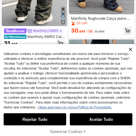
Manfinity Roghcode Calça jeans m
asculina de corte reto com blocos d
4
20 Left
e cores e bainha desfiada, estilo car
30
Manfinity EMRG
go, longa, escura, azul liso, para fes
,68€
-1%
30,99€
ta, estilo rapper, para sair, passear, p
Manfinity EMRG Calç
EU Warehouse
ara o trabalho, para a rua, grunge
a jeans cargo masculina casual co
31
,49€
m vários bolsos e estampa camufla
da, estilo streetwear.
Utilizamos cookies e tecnologias semelhantes em nosso site para fornecer o serviço
solicitado e oferecer a melhor experiência de site possível. Você pode "Rejeitar Tudo",
"Aceitar Tudo" ou definir sua preferência de cookie a qualquer momento de sua
escolha. Ao selecionar "Aceitar Tudo", definiremos todos os cookies opcionais, que nos
ajudam a analisar o tráfego, oferecer funcionalidade aprimorada e personalizar o
conteúdo e os anúncios para complementar sua experiência de compra com a SHEIN.
Ao selecionar "Rejeitar Tudo", você permite o uso de cookies estritamente necessários
que fazem nosso site funcionar. Você pode desativá-los alterando as configurações do
seu navegador, mas isso pode afetar o funcionamento do site. Para saber mais sobre
os cookies que usamos e ajustar suas configurações de cookies opcionais, selecione
"Gerenciar Cookies". Para obter mais informações sobre como processamos os
dados que coletamos,
clique aqui para ver nossa Política de Privacidade.
Rejeitar Tudo
Aceitar Tudo
7
Manfinity EMRG
Gerenciar Cookies
ADICIONAR AO CARRINHO