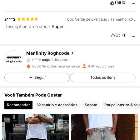
Útil
(0)
a***2
Cor: Verde de Exercício / Tamanho: XXL
Description de l'odeur:
Super
Útil
(1)
Manfinity Roghcode
27K Seguidores
4,70
r***y
pago
1 dia atrás
360K Vendidos recentemente
47K Repurchase
27K Seguidores
4,70
Seguir
Todos os itens
Você Também Pode Gostar
27K Seguidores
4,70
Recomendar
Vestuário e Acessórios
Sapato
Roupa interior & ro
27K Seguidores
4,70
27K Seguidores
4,70