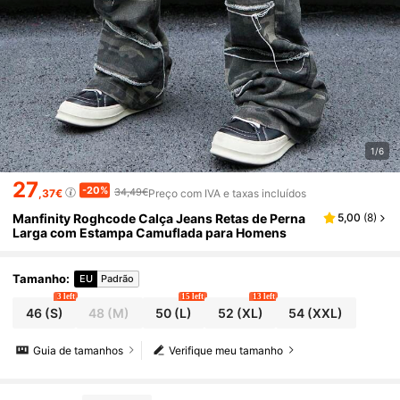
1/6
27
-20%
34,49€
,37€
Preço com IVA e taxas incluídos
Manfinity Roghcode Calça Jeans Retas de Perna
5,00
(
8
)
Larga com Estampa Camuflada para Homens
Tamanho
:
EU
Padrão
3 left
15 left
13 left
46
(S)
48
(M)
50
(L)
52
(XL)
54
(XXL)
Guia de tamanhos
Verifique meu tamanho