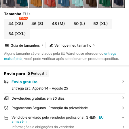
Tamanho
EU
23 left
44
(XS)
46
(S)
48
(M)
50
(L)
52
(XL)
54
(XXL)
Guia de tamanhos
Verifique meu tamanho
Alguns tamanho são enviados pela EU Warehouse oferecendo
entrega
mais rápida
, você pode verificar após selecionar um produto específico.
Envio para
Portugal
Envio gratuito
Entrega Est.:
Agosto 14 - Agosto 25
Devoluções gratuitas em 30 dias
Pagamentos Seguros · Proteção da privacidade
Vendido e enviado pelo vendedor profissional: SHEIN
EU
armazém
Informações e obrigações do vendedor