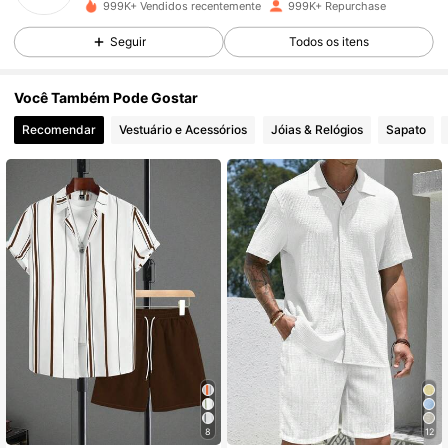
999K+ Vendidos recentemente
999K+ Repurchase
607K Seguidores
4,86
Seguir
Todos os itens
607K Seguidores
4,86
Você Também Pode Gostar
Recomendar
Vestuário e Acessórios
Jóias & Relógios
Sapato
607K Seguidores
4,86
607K Seguidores
4,86
607K Seguidores
4,86
607K Seguidores
4,86
607K Seguidores
4,86
8
12