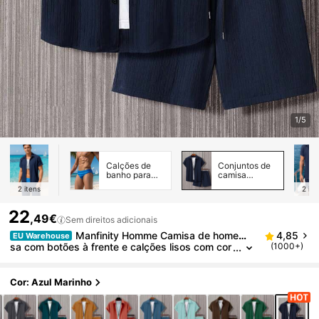
1/5
Calções de
Conjuntos de
banho para
camisa
homem
masculina
2
itens
2
ite
22
,49€
Sem direitos adicionais
Manfinity Homme Camisa de homem li
4,85
EU Warehouse
sa com botões à frente e calções lisos com cor
(1000+)
dão na cintura, sem t-shirt, para sair, conjunto c
onfortável, formal
Cor: Azul Marinho