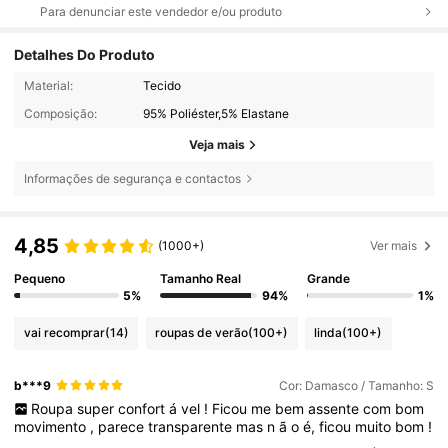
Para denunciar este vendedor e/ou produto
Detalhes Do Produto
Material:
Tecido
Composição:
95% Poliéster,5% Elastane
Veja mais
Informações de segurança e contactos
4,85
(1000+)
Ver mais
Pequeno
Tamanho Real
Grande
5%
94%
1%
vai recomprar
(14)
roupas de verão
(100+)
linda
(100+)
b***9
Cor: Damasco / Tamanho: S
Roupa
super
confort
á
vel
!
Ficou
me
bem
assente
com
bom
movimento
,
parece
transparente
mas
n
ã
o
é,
ficou
muito
bom
!