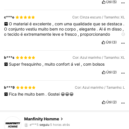
Útil
(5)
c***o
Cor: Cinza escuro / Tamanho: XL
O
material
é
excelente
,
com
uma
qualidade
que
se
destaca
.
O
conjunto
vestiu
muito
bem
no
corpo
,
elegante
.
Al
é
m
disso
,
o
tecido
é
extremamente
leve
e
fresco
,
proporcionando
conforto
ideal
,
especialmente
em
dias
mais
quentes
.
Útil
(3)
b***s
Cor: Azul marinho / Tamanho: XL
Super
fresquinho
,
muito
confort
á
vel
,
com
bolsos
Útil
(2)
b***9
Cor: Azul marinho / Tamanho: L
Fica
lhe
muito
bem
.
Gostei
😀😀😀
Útil
(2)
607K Seguidores
4,86
Manfinity Homme
e***5
seguiu
5 horas atrás
B***a
está a navegar