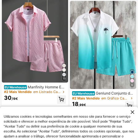
a Uso Casual Diário, Férias ao Ar Li
vre, Encontros com Amigos, Look d
e Casal, Opção de Verão Descompli
cada
15
6
Manfinity Homme Esti
EU Warehouse
lo casual de férias masculino, comb
#2 Mais Vendido
em Listrado Camisola coordenada masculina
Genlund Conjunto de
EU Warehouse
ina com um conjunto moderno de c
30
2 peças masculino: camisa de man
#2 Mais Vendido
em Gráfico Camisola coordenada masculina
,19€
amisa de manga curta e shorts, féri
ga curta e shorts. Roupa de praia m
18
as na praia havaiana, festivais de m
,99€
oderna para o verão, ideal para féri
úsica e looks do dia a dia, presente
as e viagens.
para namorados ou maridos. Trajes
Utilizamos cookies e tecnologias semelhantes em nosso site para fornecer o serviço
aconchegantes
solicitado e oferecer a melhor experiência de site possível. Você pode "Rejeitar Tudo",
"Aceitar Tudo" ou definir sua preferência de cookie a qualquer momento de sua
escolha. Ao selecionar "Aceitar Tudo", definiremos todos os cookies opcionais, que nos
ajudam a analisar o tráfego, oferecer funcionalidade aprimorada e personalizar o