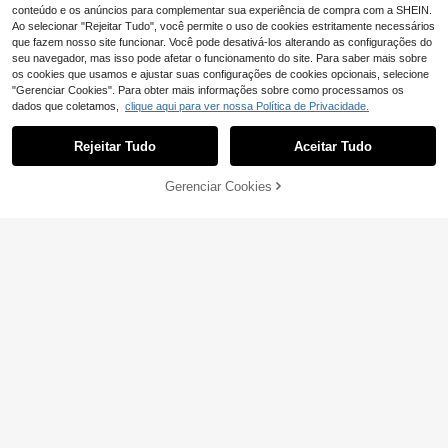
conteúdo e os anúncios para complementar sua experiência de compra com a SHEIN.
Ao selecionar "Rejeitar Tudo", você permite o uso de cookies estritamente necessários
que fazem nosso site funcionar. Você pode desativá-los alterando as configurações do
seu navegador, mas isso pode afetar o funcionamento do site. Para saber mais sobre
os cookies que usamos e ajustar suas configurações de cookies opcionais, selecione
"Gerenciar Cookies". Para obter mais informações sobre como processamos os
dados que coletamos,
clique aqui para ver nossa Política de Privacidade.
Rejeitar Tudo
Aceitar Tudo
8
10
ADICIONAR AO
Gerenciar Cookies
COMPRE AGORA
Economizar 0,23€
CARRINHO
Manfinity Homme Co
EU Warehouse
njunto masculino 2 em 1 de camisa
#3 Mais Vendido
em Regular Polo coordenado masculino
GloMan
polo e shorts com cordão na cintur
24
,49€
Conjunto GloMan par
a, conjunto curto de 2 peças para h
EU Warehouse
a homem de 2 peças em linho verde
omens
#1 Mais Vendido
em Verde Camisola coordenada masculina
de verão, camisa estilo cubano e ca
20
,30€
-1%
20,53€
lções com cordão, casual Old Mone
y, para praia, casamento, festa, féri
as e viagens, adequado para marid
o/pai/namorado, roupa de resort