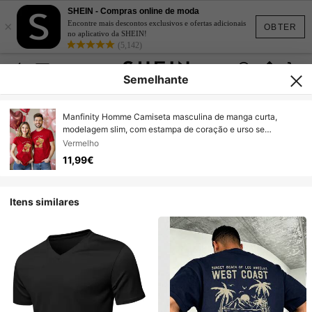
SHEIN - Compras online de moda
×
Encontre mais descontos exclusivos e ofertas adicionais
OBTER
no aplicativo da SHEIN!
(5,142)
Semelhante
Manfinity Homme Camiseta masculina de manga curta,
modelagem slim, com estampa de coração e urso se
abraçando. Ideal para encontros e reuniões, e também uma
Vermelho
ótima opção de presente para o namorado.
11,99€
Itens similares