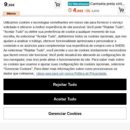
9
Camiseta preta vinta
EU Warehouse
,30€
Manfinity Mode
ge em algodão puro com estampa a
4
,86€
-1%
4,91€
Manfinity Mode Cami
Camisetas masculina
utomotiva Supra, modelo casual m
EU Warehouse
EU Warehouse
sa formal casual de manga curta pa
s
asculino de gola redonda para prim
14
#2 Mais Vendido
em Rua T-shirts masculinas
,84€
ra homem, estilo streetwear, camisa
avera/verão, estilo streetwear retrô
11
Utilizamos cookies e tecnologias semelhantes em nosso site para fornecer o serviço
de verão, para cerimónia
de corrida, unissex e confortável.
,89€
solicitado e oferecer a melhor experiência de site possível. Você pode "Rejeitar Tudo",
4-6 dias úteis
"Aceitar Tudo" ou definir sua preferência de cookie a qualquer momento de sua
escolha. Ao selecionar "Aceitar Tudo", definiremos todos os cookies opcionais, que nos
ajudam a analisar o tráfego, oferecer funcionalidade aprimorada e personalizar o
conteúdo e os anúncios para complementar sua experiência de compra com a SHEIN.
Ao selecionar "Rejeitar Tudo", você permite o uso de cookies estritamente necessários
que fazem nosso site funcionar. Você pode desativá-los alterando as configurações do
seu navegador, mas isso pode afetar o funcionamento do site. Para saber mais sobre
os cookies que usamos e ajustar suas configurações de cookies opcionais, selecione
"Gerenciar Cookies". Para obter mais informações sobre como processamos os
dados que coletamos,
clique aqui para ver nossa Política de Privacidade.
Rejeitar Tudo
Mostrar artigos semelhantes em stock
Veja tudo
Scuffers
Aceitar Tudo
Desculpe, este produto está esgotado.
Camiseta preta com e
Scuffers Camiseta Vi
EU Warehouse
EU Warehouse
stampa da folha de bordo canaden
ntage Graphic Unissex Branca Cas
4
4
,98€
-16%
5,98€
,67€
se, unissex - uma camiseta streetw
ual, Top Retrô com Estampa de Letr
GRDR
Gerenciar Cookies
ESGOTADO
ear de tecido grosso, adequada par
as, Camiseta Minimalista de Manga
4-6 dias úteis
a todas as estações e um item pop
Colete com capuz masculino GRD
Curta em Algodão para Homens e
ular.
R, estilo vintage minimalista, cor sól
Mulheres
5
Tom, sobrevivi à minh
EU Warehouse
,54€
ida, lavagem desgastada, modelage
a viagem a Nova York. Camiseta di
#4 Mais Vendido
em Ginásio e Fitness T-shirts masculinas