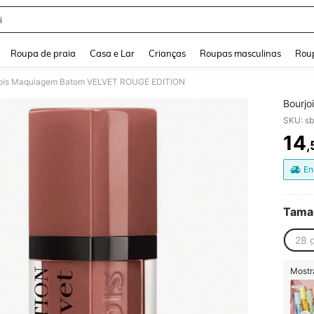
i
and down arrow keys to navigate search Buscas recentes and Pesquisar e Encontr
Roupa de praia
Casa e Lar
Crianças
Roupas masculinas
Roup
jois Maquiagem Batom VELVET ROUGE EDITION
Bourj
SKU: s
14
,
PR
En
Tama
28 
Mostr