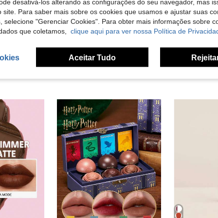
pode desativá-los alterando as configurações do seu navegador, mas is
 site. Para saber mais sobre os cookies que usamos e ajustar suas co
7
s, selecione "Gerenciar Cookies". Para obter mais informações sobre 
dados que coletamos,
clique aqui para ver nossa Política de Privacida
AM
USHAS
S
e Beleza CosméTicos Maquiagem Para Mulheres E Meninas
Conjunto 2 em 1 de Batom Mate e Lápis de Lábios USHAS, Não Aderente e Uso o Dia Todo, Combinação de Maquilhagem para Lábios com Textura Aveludada, À Prova de Água e Longa Duração, Fórmula Ultra Suave e Fácil de Aplicar, Tons Nude e Ousados, Adequado para Uso Diário e Festas
SHEGLAM Hydra
-20%
5,37€
5,50€
6,88
okies
Aceitar Tudo
Rejeita