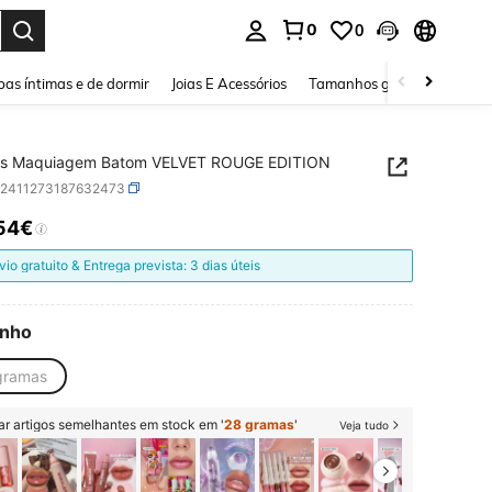
0
0
ar. Press Enter to select.
as íntimas e de dormir
Joias E Acessórios
Tamanhos grandes
Sapa
ois Maquiagem Batom VELVET ROUGE EDITION
b2411273187632473
54€
ICE AND AVAILABILITY
vio gratuito & Entrega prevista: 3 dias úteis
nho
gramas
ar artigos semelhantes em stock em '
28 gramas
'
Veja tudo