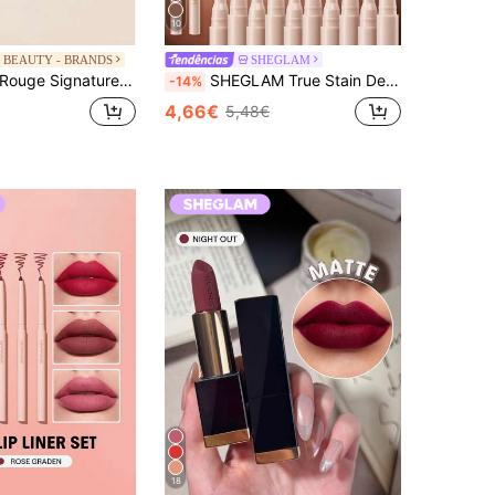
10
 BEAUTY - BRANDS
SHEGLAM
ouge Signature Matte Liquid Lipstick 312 Be Powerful 7 ml – Liquid Lipstick, Long-Lasting, For Women, Deep Berry, Suitable For Daily Wear
SHEGLAM True Stain Delineador De LáBios LíQuido-012 Bare Blush LáPis Labial Batom Para Definir Os LáBios Tinta Matte Suave Longa DuraçãO À Prova De TransferêNcia Anti-BorrãO Alta PigmentaçãO Combo 2 Em 1 Multiuso Marca De Beleza CosméTicos Maquiagem Para Mulheres E Meninas
-14%
4,66€
5,48€
18