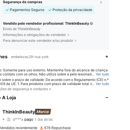
Segurança de compras
Pagamentos Seguros
Proteção da privacidade
Vendido pelo vendedor profissional: ThinkInBeauty
Envio de ThinkInBeauty
Informações e obrigações do vendedor
Para denunciar este vendedor e/ou produto
hes
embelezar,29-nua york
o: Somente para uso externo. Mantenha fora do alcance de criança
 o contato com os olhos. Não utilize sobre a pele lesionada ou irritad
...
Ver tudo
enda o uso caso ocorra irritação.
o sobre o prazo de validade: De acordo com o Regulamento (CE) n.º
09 da UE: 1. Para produtos com prazo de validade total ≤ 30 mese
...
Ver tudo
ta de validade será indicada por um símbolo de ampulheta ⌛ + data n
ções de segurança e contactos
agem ou, em inglês, "consumir antes de" ou "consumir de preferênc
 do final de" + data; 2. Para produtos com prazo de validade total >
 A Loja
s: a marcação PAO é feita com um símbolo de frasco aberto + M, o
epresenta meses. Nota: Produtos com embalagens de uso único, pr
não abriveis e outros itens específicos estão isentos da marcação P
ThinkInBeauty
gatória. Consulte exclusivamente as marcações impressas na emba
4,86
3K
6.3K
ísica do produto; interrompa o uso imediatamente se ocorrer deterior
d***a
pago
1 dia atrás
 Vendidos recentemente
678 Repurchase