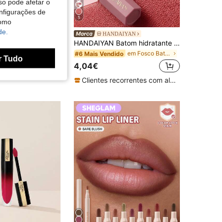
so pode afetar o
nfigurações de
5
4,86
3K
6.3K
como
de.
HEGLAM
HANDAIYAN
 Jelly Pocket Lip Jam-Guava Glow
HANDAIYAN Batom hidratante mate de 6 faces, acabamento aveludado, 1 peça, cor de longa duração, batom de luxo da moda, adequado para maquilhagem de Halloween, Natal e feriados, festa e maquilhagem diária, cosmético essencial para viagens de férias, peso líquido: 3,5g, pintura facial, cosméticos, adequado para mulheres, adequado para inverno/primavera, ideal para moda Y2K, adequado como presente de aniversário/Dia dos Namorados/Dia da Mãe, essencial para festa de Carnaval, melhor escolha de cor
em Fosco Batom
#6 Mais Vendido
€
r Tudo
4,04€
Clientes recorrentes com alta taxa de retorno