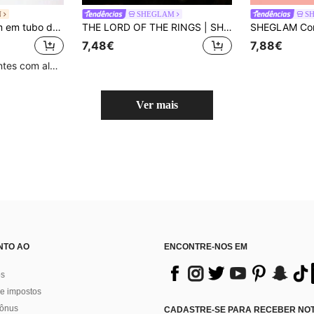
N
SHEGLAM
S
HANDAIYAN Batom em tubo de papel caleidoscópio, batom mate hidratante, gloss labial aveludado, fácil de aplicar - perfeito para Halloween, época de regresso às aulas, idas à praia, festas, estilo universitário e festas selvagens - as melhores opções de cor
THE LORD OF THE RINGS | SHEGLAM My Preciousss Gloss Labial-Gondor™ Marca De Beleza CosméTicos Maquiagem Para Mulheres E Meninas
7,48€
7,88€
Clientes recorrentes com alta taxa de retorno
Ver mais
NTO AO
ENCONTRE-NOS EM
os
e impostos
bônus
CADASTRE-SE PARA RECEBER NOTÍ