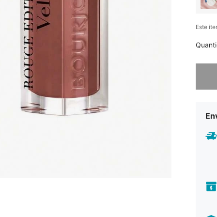
Este it
Quant
Desculp
En