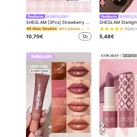
10
SHEGLAM
SHEGL
SHEGLAM [3Pcs] Strawberry Lippies Kit Marca De Beleza CosméTicos Maquiagem Para Mulheres E Meninas
em Lustroso Conjuntos de lábios
#6 Mais Vendido
(1000+
10,70€
5,48€