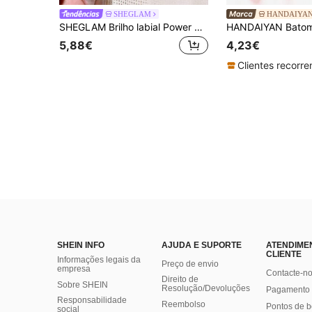
SHEGLAM
HANDAIYA
SHEGLAM Brilho labial Power Bouquet - Brilho labial hidratante com cor brilhante Sunny Sands, óleo labial não pegajoso e reparador, extrato de gardênia, cuidado labial, brilho labial marrom, marca de beleza, maquiagem, pintura facial, cosmético para mulheres e meninas, perfeito para o outono e inverno, ideal para o Y2K, moda sofisticada, adequado para aniversário, presente de Natal, festa, pronto, melhor cor
5,88€
4,23€
SHEIN INFO
AJUDA E SUPORTE
ATENDIME
CLIENTE
Informações legais da
Preço de envio
empresa
Contacte-n
Direito de
Sobre SHEIN
Resolução/Devoluções
Pagamento 
Responsabilidade
Reembolso
Pontos de 
social