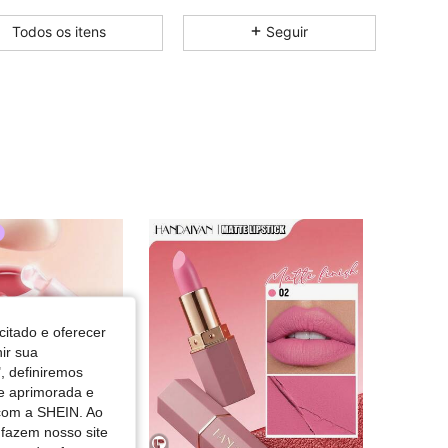
4,86
3K
6.3K
Todos os itens
Seguir
4,86
3K
6.3K
4,86
3K
6.3K
4,86
3K
6.3K
4,86
3K
6.3K
4,86
3K
6.3K
citado e oferecer
nir sua
4,86
3K
6.3K
, definiremos
de aprimorada e
 com a SHEIN. Ao
4,86
3K
6.3K
 fazem nosso site