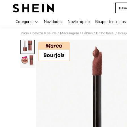
Bikin
Use up 
Categorias
Novidades
Navio rápido
Roupas femininas
Início
beleza & saúde
Maquiagem
Lábios
Brilho labial
Bour
/
/
/
/
/