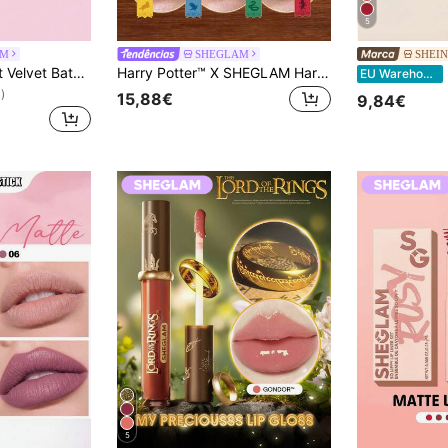
5
AM
SHEGLAM
SHEIN
SHEGLAM Starlight Velvet Batom-A La Mode Lip Combo Marca De Beleza CosméTicos Maquiagem Para Mulheres E Meninas
Harry Potter™ X SHEGLAM Harry Potter™ | Quidditch Champion Kit Labial Lip Combo Marca De Beleza CosméTicos Maquiagem Para Mulheres E Meninas
R
EU Warehouse
)
15,88€
9,84€
5