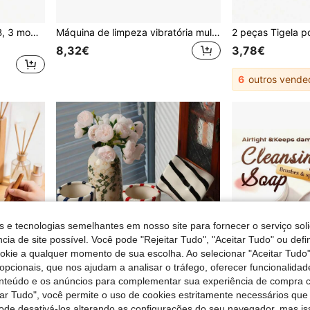
Limpador ultrassônico USB, 3 modos de temporizador, vibração de alta frequência, limpeza profunda para joias e óculos, 500mAh
Máquina de limpeza vibratória multifuncional - Limpador de lentes de contato, relógios, joias e dentes.
8,32€
3,78€
6
outros vende
s e tecnologias semelhantes em nosso site para fornecer o serviço soli
cia de site possível. Você pode "Rejeitar Tudo", "Aceitar Tudo" ou defi
ookie a qualquer momento de sua escolha. Ao selecionar "Aceitar Tudo"
opcionais, que nos ajudam a analisar o tráfego, oferecer funcionalida
onteúdo e os anúncios para complementar sua experiência de compra
tar Tudo", você permite o uso de cookies estritamente necessários que
pode desativá-los alterando as configurações do seu navegador, mas is