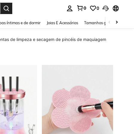
0
0
ar. Press Enter to select.
as íntimas e de dormir
Joias E Acessórios
Tamanhos grandes
Sapa
ntas de limpeza e secagem de pincéis de maquiagem