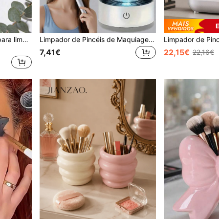
Tigela portátil de silicone para limpeza de pincéis de maquiagem com tapete de limpeza - Tamanho ideal para viagens, inodora, adequada para todos os tipos de pincéis de maquiagem (rosto, olhos, blush), secagem rápida, essencial para viagens e férias, ferramenta de higiene para mulheres e meninas.
Limpador de Pincéis de Maquiagem Elétrico USB (1 unidade) - Inodoro, sem Pilhas, Acessório Essencial para Limpeza e Esterilização de Pincéis em Casa, Design Transparente com Indicador LED Azul
7,41€
22,15€
22,16€