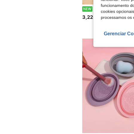
funcionamento do
Limpador de Pincéis de Maquilhagem/Pintura em Silicone Dobrável com Suporte de Secagem e Bandeja de Arrumação, Almofada de Esfregar Texturizada Portátil, Rosa Azul Damasco, Suporte de Arrumação de
NEW
cookies opcionai
3,22€
processamos os 
Gerenciar Co