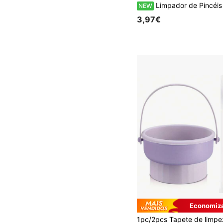
Limpador de Pincéis de Maquilhagem Dobrável de Silicone Roxo, Adequado para Ferramentas de Beleza e Esponjas de Maquilhagem, Taça de Limpeza para Esponja de Maquilhagem, Almofada de Silicone para Limpeza de Pincéis de Maquil
NEW
3,97€
Economiza