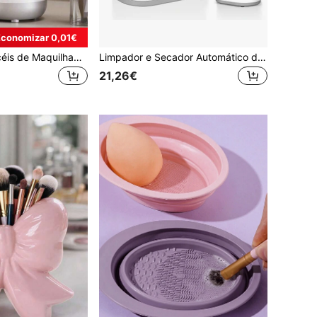
Economizar 0,01€
Limpador de Pincéis de Maquilhagem Elétrico 3 em 1, Limpador Automático de Pincéis de Maquilhagem com Secador de Pincéis de Maquilhagem, Portátil USB Plug and Play, Limpeza Profunda, Adequado para Todos os Tamanhos de Conjunto de Pincéis de Maquilhagem, Pincel de Pó e Blush, Esponja, Presente de Férias Perfeito
Limpador e Secador Automático de Pincéis de Maquilhagem 3 em 1, Máquina Elétrica de Lavagem de Pincéis de Maquilhagem com Suporte, Combina Limpeza e Secagem ao Ar, Adequado para Vários Tamanhos de Pincéis de Maquilhagem, Um Presente Favorito para Mulheres
21,26€