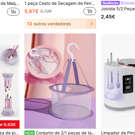
hagem e Puff de Pó, Essencial para Casa, Hipoalergénico, Sem Fragrância, Operação Manual
1 peça Cesto de Secagem de Ferramentas de Maquilhagem, Organizador de Arrumação Portátil Vazado, Adequado para Pincéis de Maquilhagem, Decoração de Casa Minimalista Nórdica Fofa para Bancada de Casa de Banho, Necessidade Prática Diária
Joivida
5,67€
5,72€
2,45€
13
outros vendedores
r 0,03€
1pc/2pcs Tapete de limpeza de pincéis de maquiagem 3 em 1 Tigela de limpeza de pincéis de maquiagem de silicone com suporte de secagem de pincéis cosméticos Organizador de ferramentas de limpeza para armazenamento e secagem ao ar, bolsa, organizador, armazenamento, organizador de maquiagem, maquiagem
Conjunto de 2/1 peças de taça dobrável de silicone para limpeza de pincéis de maquilhagem - ferramenta de limpeza de silicone portátil, limpador de pincéis de maquilhagem de textura múltipla, taça de limpeza reutilizável para ferramentas de beleza, adequada para pincéis de maquilhagem, esponjas de pó e esponjas
NEW