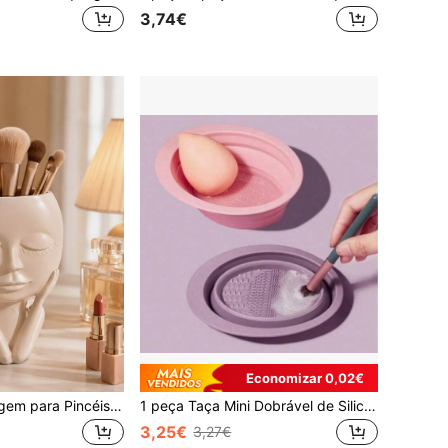
3,74€
Economizar 0,02€
Suporte de Secagem para Pincéis de Maquilhagem, Suporte Organizador e Armazenamento para Pincéis Cosméticos, para Lavar, Secar e Secar ao Ar, Acessórios de Arrumação para Ferramentas de Beleza, Bancada de Casa de Banho e Penteadeira
1 peça Taça Mini Dobrável de Silicone, Taça para Limpeza de Pincéis de Maquilhagem, Lavador de Pincéis de Maquilhagem Multitextura, Taça Reutilizável para Limpeza de Ferramentas de Beleza, Limpeza Profunda de Pincéis de Maquilhagem, Opções de Tamanho
3,25€
3,27€