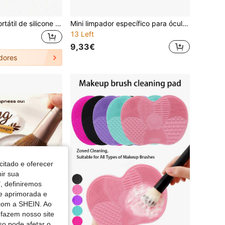
2 peças Tigela portátil de silicone para limpeza de pincéis de maquilhagem com tapete de limpeza - tamanho de viagem dobrável, inodoro, adequado para todos os pincéis de maquilhagem (rosto, olhos, blush), secagem rápida,
Mini limpador específico para óculos e joias - Recarregável via USB, utiliza vibração de alta frequência para proporcionar limpeza de 360°, removendo eficazmente a sujeira superficial. Ideal para relógios e óculos. Equipado com interface Tipo-C, fácil de usar.
13 Left
9,33€
dores
citado e oferecer
nir sua
, definiremos
de aprimorada e
 com a SHEIN. Ao
 fazem nosso site
so pode afetar o