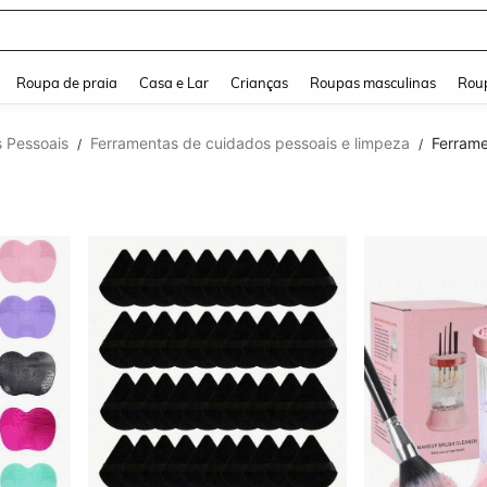
and down arrow keys to navigate search Buscas recentes and Pesquisar e Encontr
Roupa de praia
Casa e Lar
Crianças
Roupas masculinas
Roup
 Pessoais
Ferramentas de cuidados pessoais e limpeza
Ferrame
/
/