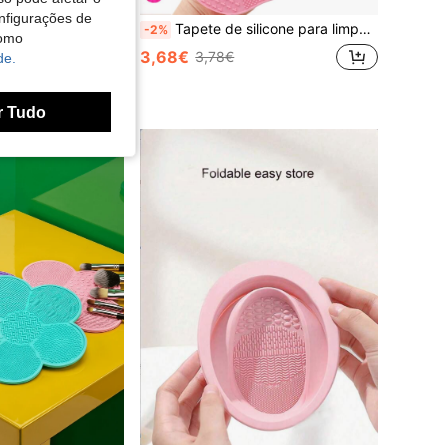
nfigurações de
Sabonete para Limpeza de Pincéis de Maquilhagem com Almofada de Limpeza em Silicone, Limpa-Pincéis Sólido, Limpeza Profunda para Pincéis de Maquilhagem e Esponjas de Beleza
Tapete de silicone para limpeza de pincéis de maquiagem (1 unidade), limpador de pincéis de maquiagem portátil com ventosa.
-2%
como
3,68€
3,78€
de.
dores
r Tudo