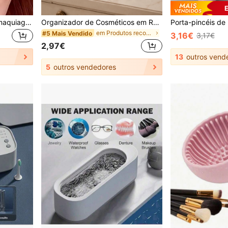
Conjunto de 2 pincéis de maquiagem para sombra, ferramentas para sombra, molde de maquiagem rápida, ideal para iniciantes, cria facilmente efeitos de maquiagem profissionais, prático para usar a qualquer hora e em qualquer lugar, brinde, essencial para viagens, ótimo custo-benefício.
Organizador de Cosméticos em Resina com Espiral Ondulada Creme, Rosa e Bege, Suporte Dual para Pincéis de Maquilhagem, Lápis de Sobrancelhas e Delineador de Lábios, Decoração Fofa para Quarto, Casa de Banho e Penteadeira, Presente
em Produtos recomendados para viagens Ferramentas
#5 Mais Vendido
3,16€
3,17€
2,97€
13
outros vend
5
outros vendedores