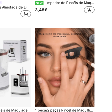
Limpador de Pincéis de Maquilhagem Dobrável em Silicone Roxo, Adequado para Ferramentas de Beleza e Esponjas de Maquilhagem, Taça de Limpeza para Esponjas de Maquilhagem, Almofada de Silicone para Limpeza de Pincéis de Maquilhagem e Puff de Pó, Essencial para Casa, Baixo Alergénico, Sem Fragrância, Operação Manual
NEW
Joivida 5/2 Peças Almofada de Limpeza de Pincéis de Silicone, Formato de Flor, Limpador de Pincéis de Maquilhagem, Com Ventosa de Silicone para Limpeza de Pincéis de Maquilhagem, Ferramenta de Lavagem Portátil, Presente para Dia dos Namorados, Aniversário, Lembrança de Festa.
3,48€
Limpador de Pincéis de Maquiagem Elétrico 3 em 1 com Secador e Suporte, Ferramenta Portátil e Automática de Limpeza de Pincéis de Maquiagem USB, Adequado para Conjuntos de Pincéis de Maquiagem de Diversos Tamanhos, Incluindo Pincéis de Contorno, Pincéis de Sombra e Pincéis de Blush
1 peça/2 peças Pincel de Maquilhagem para Olhos/Ferramenta Auxiliar para Sombra de Olhos - Molde Rápido para Maquilhagem/Molde para Sombra de Olhos, Adequado para Iniciantes, Cria Facilmente Maquilhagem para Olhos em Qualquer Hora e Lugar, Adequado como Presente ou Essencial de Viagem