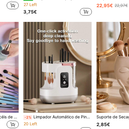
27 Left
22,95€
22,97€
3,75€
1 Limpador Elétrico de Pincéis de Maquilhagem USB, Ferramenta Automática de Limpeza de Pincéis de Maquilhagem, Limpeza Rápida, Eficiente e Profunda de Vários Tipos de Pincéis de Maquilhagem, Design Portátil, Adequado para Conjuntos de Pincéis de Maquilhagem, Pincéis de Sombra de Olhos, Pincéis de Pó e Blush, etc
Limpador Automático de Pincéis de Maquilhagem 3 em 1, Secador de Pincéis e Limpador de Pincéis com Suporte. Ligação USB, Adequado para Uso Doméstico e em Salões de Beleza. Presente Perfeito para Mulheres no Natal, Dia dos Namorados e Outras Datas Festivas Principais.
-2%
20 Left
2,85€