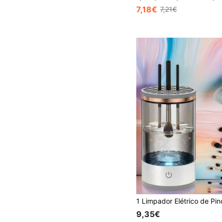
7,18€
7,21€
9,35€