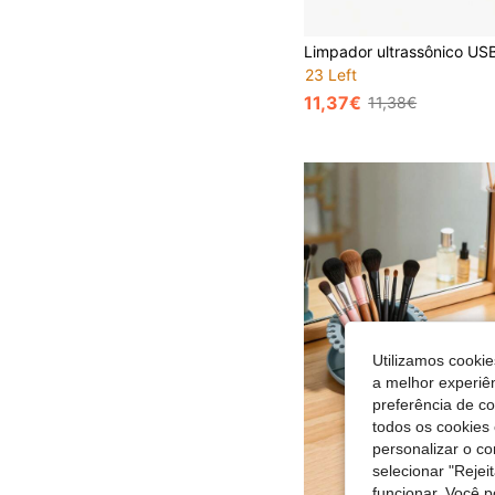
23 Left
11,37€
11,38€
Utilizamos cookie
a melhor experiên
preferência de c
todos os cookies 
personalizar o c
selecionar "Rejei
funcionar. Você 