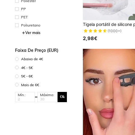
Poliéster
PP
PET
Poliuretano
(1000+)
Ver mais
2,98€
Faixa De Preço (EUR)
Abaixo de 4€
4€ - 5€
5€ - 6€
Mais de 6€
Mín.:
Máximo:
Ok