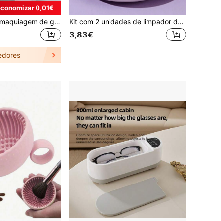
Economizar 0,01€
Porta-pincéis de maquiagem de grande capacidade (1 unidade), com design de laço delicado, ideal para guardar ferramentas de maquiagem, canetas e outros acessórios. Também pode ser usado como decoração de mesa ou presente para mulheres. Perfeito para quarto, banheiro e escritório.
Kit com 2 unidades de limpador de pincéis de maquiagem dobráveis em silicone roxo, ideal para ferramentas de beleza e esponjas de maquiagem. Inclui tigela para limpeza de esponjas e tapete de silicone para aplicação de maquiagem, um item essencial para a casa. Hipoalergênico, sem fragrância, operação manual, sem necessidade de pilhas, para limpeza profunda e manutenção de pincéis e esponjas de maquiagem.
3,83€
edores