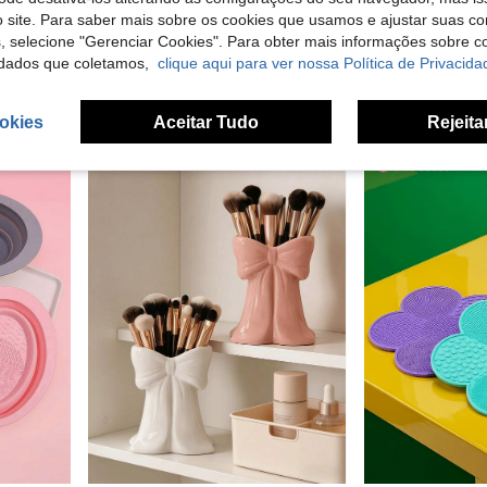
 site. Para saber mais sobre os cookies que usamos e ajustar suas co
 Pincéis para Viagem e Estúdio, Presente Ideal para Maquilhadores e Pintores
Caneca de cerâmica ondulada assimétrica feita à mão com textura diagonal em 3 cores, estilo Ins Cream, suporte para pincéis de maquilhagem, adequada para penteadeira, casa de banho e secretária, presente fofo para o dia a dia
-19%
s, selecione "Gerenciar Cookies". Para obter mais informações sobre 
9 Left
4,78€
dados que coletamos,
clique aqui para ver nossa Política de Privacida
2,30€
2,87€
5
outros vende
okies
Aceitar Tudo
Rejeita