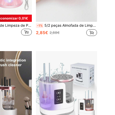
Economizar 0,01€
Máquina Elétrica de Limpeza de Pincéis de Maquilhagem, Máquina Automática 2 em 1 de Lavagem e Secagem Alimentada por USB, Limpeza Profunda e Esterilização UV, Adequada para Desinfetar Esponjas e Pincéis de Maquilhagem, Ideal para Profissionais de Beleza, Presente Perfeito
5/2 peças Almofada de Limpeza de Pincéis de Silicone, em Forma de Flor, Limpador de Pincéis de Maquilhagem com Ventosa, Ferramenta de Limpeza Portátil, Adequado como Presente de Dia dos Namorados, Aniversário ou Lembrança de Festa
-1%
2,85€
2,88€