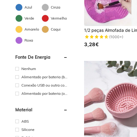
Azul
Cinza
Verde
Vermelho
#4 Mais Vendido
Amarelo
Caqui
(1000+)
#4 Mais Vendido
#4 Mais Vendido
Roxa
(1000+)
(1000+)
3,28€
#4 Mais Vendido
(1000+)
Fonte De Energia
Nenhum
Alimentado por bateria (ba
teria recarregável)
Conexão USB ou outra con
exão de energia CC
Alimentado por bateria (ou
tras baterias)
Material
ABS
Silicone