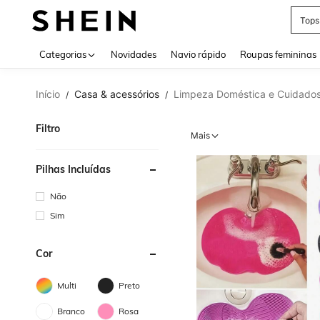
Tops
Use up 
Categorias
Novidades
Navio rápido
Roupas femininas
Início
Casa & acessórios
Limpeza Doméstica e Cuidados
/
/
Filtro
Mais
Pilhas Incluídas
Não
Sim
Cor
Multi
Preto
Branco
Rosa