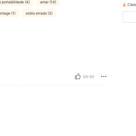
 portabilidade (4)
amar (14)
Clien
intage (1)
estilo errado (3)
Útil (0)