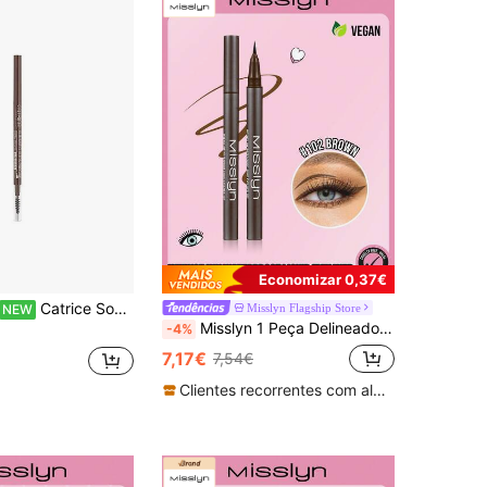
Economizar 0,37€
Catrice Sobrancelhas
Misslyn Flagship Store
NEW
Misslyn 1 Peça Delineador Líquido à Prova de Água Tinta Intensa, Resistente ao Suor, Secagem Rápida, Não Desbota, Traço Único para Linhas Suaves e Fluidas, Contorno Preciso, Maquilhagem Urbana de Longa Duração, para Deslocações Diárias, Festa de Verão, Aniversário e Presente de Dia dos Namorados
-4%
7,17€
7,54€
Clientes recorrentes com alta taxa de retorno