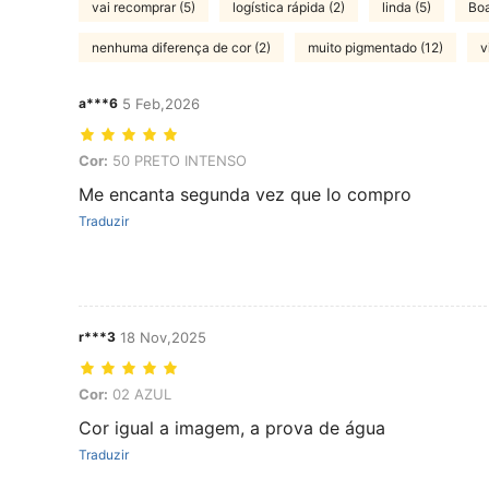
vai recomprar (5)
logística rápida (2)
linda (5)
Boa
nenhuma diferença de cor (2)
muito pigmentado (12)
v
a***6
5 Feb,2026
Cor: 50 PRETO INTENSO
Cor:
50 PRETO INTENSO
Me encanta segunda vez que lo compro
Traduzir
r***3
18 Nov,2025
Cor: 02 AZUL
Cor:
02 AZUL
Cor igual a imagem, a prova de água
Traduzir