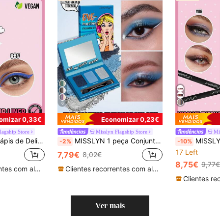
6
omizar 0,33€
Economizar 0,23€
lagship Store
Misslyn Flagship Store
Mi
e Claras, À Prova de Borrões, À Prova d'Água, Longa Duração, Resistente ao Suor, Adequado para Estilo de Moda Y2K, Presente de Aniversário e Dia
MISSLYN 1 peça Conjunto de Sombras para Olhos EYE-Mazing 3 Cores com Espelho e Pincel, Altamente Pigmentado, Textura Suave, Fácil de Esbater, Paleta de Sombras de Longa Duração, Acabamento Mate, Cintilante e com Brilho, Festa, Y2K e Presente
MISSLYN 1 peça Paleta de Sombras para Olhos 10 Cores com Pincel, Alta
-2%
-10%
17 Left
7,79€
8,02€
8,75€
9,77€
Clientes recorrentes com alta taxa de retorno
Clientes recorrentes com alta taxa de retorno
Ver mais