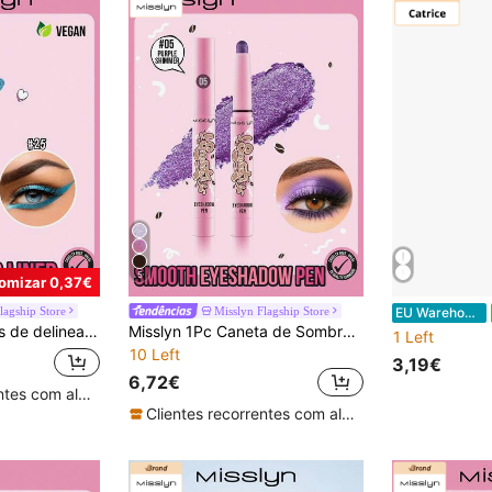
5
omizar 0,37€
lagship Store
Misslyn Flagship Store
EU Warehouse
o para primavera, verão, outono e inverno, estilo de moda Y2K, maquilhagem de olhos, presente de aniversário e Dia dos Namorados, festa de Ano Novo
Misslyn 1Pc Caneta de Sombra de Olhos Suave e Cintilante, Cremosa, à Prova de Água, de Longa Duração e à Prova de Borrões, Bastão Iluminador para Maquilhagem de Olhos Colorida, Fácil Aplicação para Uso Diário, Festa e Viagem, Moda Y2K de Inverno, Presente de Aniversário e Dia dos Namorados, Pronta para Festa de Ano Novo
1 Left
10 Left
3,19€
6,72€
Clientes recorrentes com alta taxa de retorno
Clientes recorrentes com alta taxa de retorno