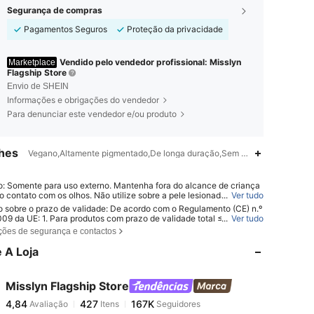
Segurança de compras
Pagamentos Seguros
Proteção da privacidade
Vendido pelo vendedor profissional: Misslyn
Marketplace
Flagship Store
Envio de SHEIN
Informações e obrigações do vendedor
Para denunciar este vendedor e/ou produto
hes
Vegano,Altamente pigmentado,De longa duração,Sem perfume,embeleza
o: Somente para uso externo. Mantenha fora do alcance de criança
 o contato com os olhos. Não utilize sobre a pele lesionada ou irritad
...
Ver tudo
enda o uso caso ocorra irritação.
o sobre o prazo de validade: De acordo com o Regulamento (CE) n.º
4,84
427
167K
09 da UE: 1. Para produtos com prazo de validade total ≤ 30 mese
...
Ver tudo
ta de validade será indicada por um símbolo de ampulheta ⌛ + data n
ções de segurança e contactos
agem ou, em inglês, "consumir antes de" ou "consumir de preferênc
 do final de" + data; 2. Para produtos com prazo de validade total >
 A Loja
4,84
427
167K
s: a marcação PAO é feita com um símbolo de frasco aberto + M, o
epresenta meses. Nota: Produtos com embalagens de uso único, pr
não abriveis e outros itens específicos estão isentos da marcação P
Misslyn Flagship Store
gatória. Consulte exclusivamente as marcações impressas na emba
4,84
427
167K
Avaliação
Itens
Seguidores
ísica do produto; interrompa o uso imediatamente se ocorrer deterior
m***2
pago
1 dia atrás