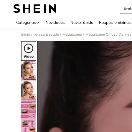
Eyel
Use up 
Categorias
Novidades
Navio rápido
Roupas femininas
Início
beleza & saúde
Maquiagem
Maquiagem Olhos
Delinea
/
/
/
/
Video