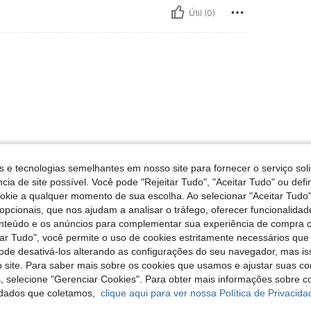
Útil (0)
Útil (0)
s e tecnologias semelhantes em nosso site para fornecer o serviço soli
cia de site possível. Você pode "Rejeitar Tudo", "Aceitar Tudo" ou defi
ookie a qualquer momento de sua escolha. Ao selecionar "Aceitar Tudo"
liações
opcionais, que nos ajudam a analisar o tráfego, oferecer funcionalida
onteúdo e os anúncios para complementar sua experiência de compra
tar Tudo", você permite o uso de cookies estritamente necessários que
pode desativá-los alterando as configurações do seu navegador, mas is
 site. Para saber mais sobre os cookies que usamos e ajustar suas co
s, selecione "Gerenciar Cookies". Para obter mais informações sobre 
dados que coletamos,
clique aqui para ver nossa Política de Privacida