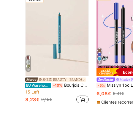
9
10
Econ
SHEIN BEAUTY - BRANDS
Misslyn F
Bourjois Contour Clubbing Waterproof Eyeliner 063 Sea Blue Soon 1.2 g – Eyeliner, Waterproof, For Makeup Enthusiasts, Sea Blue, Suitable For Night Out
Misslyn 1pc Lápis de Delineador Colorido à Prova d'Água, Textura Cremosa Sedosa, Cores Mate/Cintilante/Brilhante, Alta Pigmentação, Apontável, Cria Linhas Negritadas 
EU Warehouse
-10%
-5%
15 Left
6,08€
6,41€
8,23€
9,15€