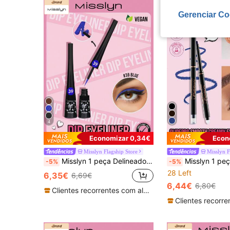
Gerenciar Co
4
Economizar 0,34€
Econ
Misslyn Flagship Store
Misslyn F
Misslyn 1 peça Delineador Dip, Gel de Delineador de Textura Cremosa, Alta Pigmentação e Longa Duração, À Prova de Água e Resistente ao Suor, Delineador Nutritivo, Adequado para Mulheres e Raparigas, Ideal para Moda Y2K, Festival de Música e Festa, Maquilhagem de Marca
Misslyn 1 peça Lápis de Olhos GlidePro com Textura Suave e Cremosa, à Prova de Água, Suor e Borrões, Alta Pigmentação, Multicolorido e Multifuncional, com Aponta
-5%
-5%
28 Left
6,35€
6,69€
6,44€
6,80€
Clientes recorrentes com alta taxa de retorno