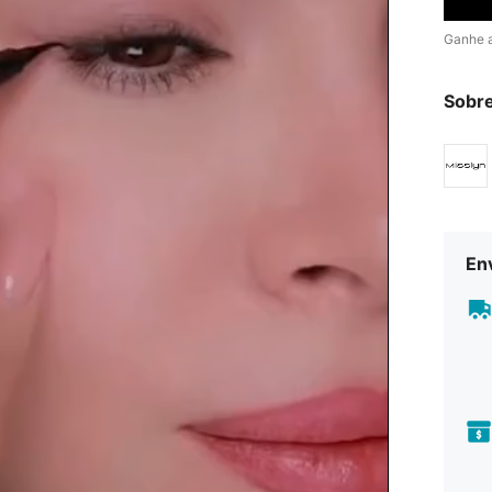
Ganhe 
Sobr
En