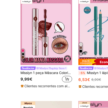
8
5
Econ
Misslyn Flagship Store
Misslyn F
Misslyn 1 peça Máscara Colorida Vibrante, Volumizadora à Prova de Borrões de Longa Duração, Cílios Definidos e Cheios, Alta Pigmentação Sem Aglomerados, Estilo de Moda Y2K de Verão, Presente de Aniversário e Dia dos Namorados, Festa de Ano Novo, Cosméticos de Maquilhagem de Marca
Misslyn 1 lápis de delineador de alta pigmentação, textura cremosa, afiável, ultra pigmentado, fácil de esfumar, suave e de longa duração, à prova de borrões, adequad
-5%
9,99€
6,53€
6,90€
Clientes recorrentes com alta taxa de retorno