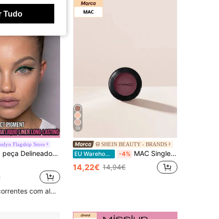
r Tudo
39
sslyn Flagship Store
SHEIN BEAUTY - BRANDS
de Borrões, à Prova de Água, Longa Duração, Resistente ao Suor, Maquilhagem de Festa Y2K, Cosméticos para os Olhos, Aniversário, Dia dos Namorados, Presente de Ano Novo
MAC Single Eyeshadow Shady Santa 1.5 g – Eyeshadow, Highly Pigmented, For Makeup Artists, Burgundy, Suitable For Holiday Parties
EU Warehouse
-4%
14,22€
14,94€
€
Clientes recorrentes com alta taxa de retorno