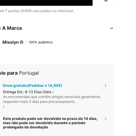
até
7
pontos SHEIN calculados no checkout.
e A Marca
Misslyn
100% autêntico
vio para
Portugal
Envio gratuito(Pedidos ≥ 14,90€)
Entrega Est.:
9-13 Dias Úteis
(
As encomendas que contêm artigos sensíveis geralmente
requerem mais 3 dias para processamento.
)
Este produto pode ser devolvido no prazo de 14 dias,
mas não pode ser devolvido durante o período
prolongado de devolução