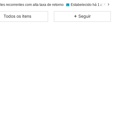
tes recorrentes com alta taxa de retorno
Estabelecido há 1 ano
440K Vendi
4,84
427
167K
Todos os itens
Seguir
4,84
427
167K
4,84
427
167K
4,84
427
167K
4,84
427
167K
4,84
427
167K
4,84
427
167K