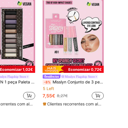
Economizar 1,02€
Economizar 0,72€
sslyn Flagship Store
Misslyn Flagship Store
mente Pigmentada, Fácil de Esbater, Textura Suave, Paleta de Maquilhagem para Olhos de Longa Duração, Acabamento Mate e Cintilante, Festa, Y2K e Presente
Misslyn Conjunto de 3 peças MY SPARKLY SECRET de Delineador Líquido com Brilho, Sombra de Olhos com Brilho, Alta Pigmentação, Maquilhagem Brilhante para Olhos, Secagem Rápida, Maquilhagem, Adequado para Festa de Festival de Música, Delineador Y2K, Caneta Delineadora, Maquilhagem para Olhos, Presente de Dia dos Namorados e Ano Novo
-8%
5 Left
7,55€
8,27€
Clientes recorrentes com alta taxa de retorno
Clientes recorrentes com alta taxa de retorno