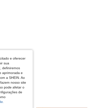
citado e oferecer
nir sua
, definiremos
de aprimorada e
 com a SHEIN. Ao
 fazem nosso site
so pode afetar o
nfigurações de
como
de.