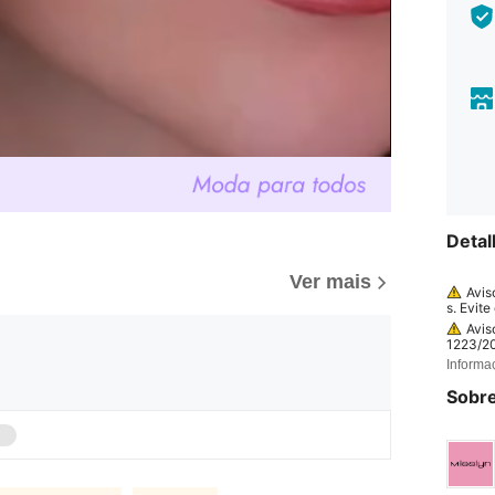
Detal
Ver mais
Avis
s. Evite
a. Susp
Avis
1223/20
s: a da
Informa
a embal
ia antes
Sobre
30 mese
nde M r
odutos 
AO obri
lagem f
ação.