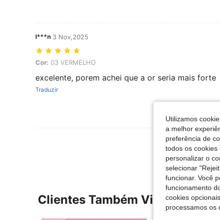
l***n
3 Nov,2025
Cor: 03 VERMELHO
Cor:
03 VERMELHO
excelente, porem achei que a or seria mais forte
Traduzir
Utilizamos cookie
a melhor experiên
preferência de c
Ver Mais Ava
todos os cookies 
personalizar o c
selecionar "Rejei
funcionar. Você 
funcionamento do
Clientes Também Visitaram
cookies opcionai
processamos os 