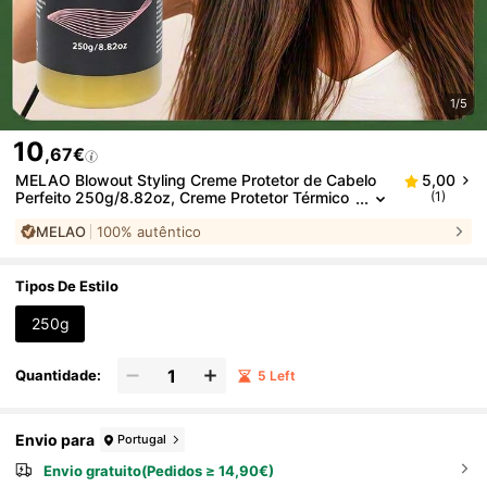
1/5
10
,67€
MELAO Blowout Styling Creme Protetor de Cabelo
5,00
Perfeito 250g/8.82oz, Creme Protetor Térmico
(1)
para Cabelo para Secagem e Penteado, Anti-Fri
MELAO
100% autêntico
zz, Cabelo Suave, Previne Danos por Calor
Tipos De Estilo
250g
Quantidade:
5 Left
Envio para
Portugal
Envio gratuito(Pedidos ≥ 14,90€)