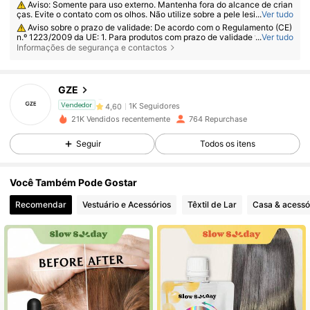
Aviso: Somente para uso externo. Mantenha fora do alcance de crian
ças. Evite o contato com os olhos. Não utilize sobre a pele lesionada ou
...
Ver tudo
irritada. Suspenda o uso caso ocorra irritação.
Aviso sobre o prazo de validade: De acordo com o Regulamento (CE)
n.º 1223/2009 da UE: 1. Para produtos com prazo de validade total ≤ 30
...
Ver tudo
meses: a data de validade será indicada por um símbolo de ampulheta
Informações de segurança e contactos
⌛ + data na embalagem ou, em inglês, "consumir antes de" ou "consumi
1K Seguidores
4,60
r de preferência antes do final de" + data; 2. Para produtos com prazo d
e validade total > 30 meses: a marcação PAO é feita com um símbolo d
e frasco aberto + M, onde M representa meses. Nota: Produtos com em
GZE
balagens de uso único, produtos não abriveis e outros itens específicos
1K Seguidores
4,60
estão isentos da marcação PAO obrigatória. Consulte exclusivamente a
Vendedor
s marcações impressas na embalagem física do produto; interrompa o u
21K Vendidos recentemente
764 Repurchase
so imediatamente se ocorrer deterioração.
Seguir
Todos os itens
1K Seguidores
4,60
Você Também Pode Gostar
1K Seguidores
4,60
Recomendar
Vestuário e Acessórios
Têxtil de Lar
Casa & acessó
1K Seguidores
4,60
1K Seguidores
4,60