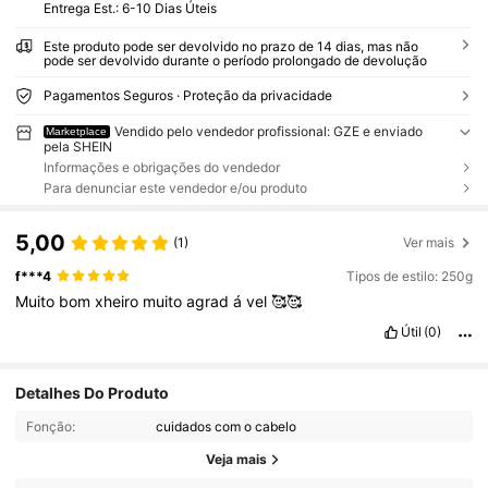
Entrega Est.:
6-10 Dias Úteis
Este produto pode ser devolvido no prazo de 14 dias, mas não
pode ser devolvido durante o período prolongado de devolução
Pagamentos Seguros · Proteção da privacidade
Vendido pelo vendedor profissional: GZE e enviado
Marketplace
pela SHEIN
Informações e obrigações do vendedor
Para denunciar este vendedor e/ou produto
5,00
(1)
Ver mais
f***4
Tipos de estilo: 250g
Muito
bom
xheiro
muito
agrad
á
vel
🥰🥰
Útil
(0)
Detalhes Do Produto
Fonção:
cuidados com o cabelo
Veja mais