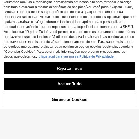
e Manteiga de Karité - Fórmula de
dle] Color Control Blue Toning + Sty
24 Left
Utilizamos cookies e tecnologias semelhantes em nosso site para fornecer o serviço
Reparação Nutritiva para um Cabel
ling Foam 200 ml + Dream Coat Mo
solicitado e oferecer a melhor experiência de site possível. Você pode "Rejeitar Tudo",
55
o Saudável e Bonito
isture Spray 200 ml
,57€
"Aceitar Tudo" ou definir sua preferência de cookie a qualquer momento de sua
escolha. Ao selecionar "Aceitar Tudo", definiremos todos os cookies opcionais, que nos
ajudam a analisar o tráfego, oferecer funcionalidade aprimorada e personalizar o
conteúdo e os anúncios para complementar sua experiência de compra com a SHEIN.
Ao selecionar "Rejeitar Tudo", você permite o uso de cookies estritamente necessários
que fazem nosso site funcionar. Você pode desativá-los alterando as configurações do
seu navegador, mas isso pode afetar o funcionamento do site. Para saber mais sobre
os cookies que usamos e ajustar suas configurações de cookies opcionais, selecione
"Gerenciar Cookies". Para obter mais informações sobre como processamos os
dados que coletamos,
clique aqui para ver nossa Política de Privacidade.
Spray Protetor Térmico Melao, 100
ml, Spray de Proteção Térmica para
10 Left
Rejeitar Tudo
Cabelo, Spray Antifrizz para Chapin
8
has e Modeladores de Cachos, Prot
,74€
8,75€
ege o Cabelo dos Danos Causados
Economizar 0,01€
pelo Calor, Adiciona Brilho
Aceitar Tudo
Óleo Capilar de Manjericão Batana
MELAO, 118ml/4 Fl Oz, Ideal para C
9
,04€
9,05€
abelos Secos, Danificados e com Fr
Gerenciar Cookies
ADICIONAR AO CARRINHO
izz, Nutre e Suaviza os Fios, Adicio
na Brilho e Maciez, Fórmula Leve e
Não Oleosa