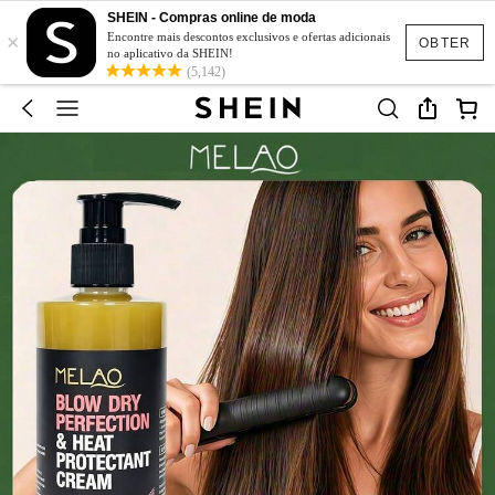
SHEIN - Compras online de moda
×
Encontre mais descontos exclusivos e ofertas adicionais
OBTER
no aplicativo da SHEIN!
(5,142)