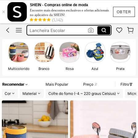
Lancheira
SHEIN - Compras online de moda
×
Encontre mais descontos exclusivos e ofertas adicionais
Marmita
OBTER
no aplicativo da SHEIN!
(5,142)
Lancheira Escolar
Lancheira Térmica
Marmita Térmica
Lancheira
Multicolorido
Branco
Rosa
Azul
Prata
Recomendar
Mais Popular
Preço
Filtro
Cor
Material
Cofre do forno (-4 ~ 220 graus Celsius)
Micro