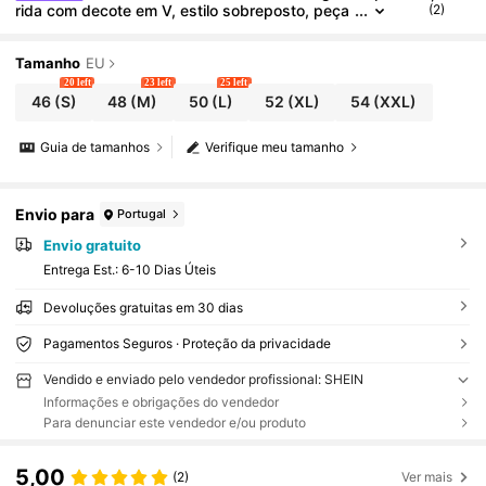
rida com decote em V, estilo sobreposto, peça
(2)
essencial para a primavera e o verão.
Tamanho
EU
20 left
23 left
25 left
46
(S)
48
(M)
50
(L)
52
(XL)
54
(XXL)
Guia de tamanhos
Verifique meu tamanho
Envio para
Portugal
Envio gratuito
Entrega Est.:
6-10 Dias Úteis
Devoluções gratuitas em 30 dias
Pagamentos Seguros · Proteção da privacidade
Vendido e enviado pelo vendedor profissional: SHEIN
Informações e obrigações do vendedor
Para denunciar este vendedor e/ou produto
5,00
(2)
Ver mais