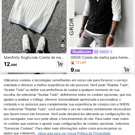
20
GRDR
Manfinity Roghcode Colete de malh
GRDR Colete de malha para homem
a casual versátil para homem, às ris
com decote em V e botões, tecido d
13 Left
12
,49€
cas, com trança e decote em V
e malha fina, peça casual de sobrep
9
osição, top de cardigã de malha
,15€
Utilizamos cookies e tecnologias semelhantes em nosso site para fornecer o serviço
solicitado e oferecer a melhor experiência de site possível. Você pode "Rejeitar Tudo",
"Aceitar Tudo" ou definir sua preferência de cookie a qualquer momento de sua
escolha. Ao selecionar "Aceitar Tudo", definiremos todos os cookies opcionais, que nos
ajudam a analisar o tráfego, oferecer funcionalidade aprimorada e personalizar o
conteúdo e os anúncios para complementar sua experiência de compra com a SHEIN.
Ao selecionar "Rejeitar Tudo", você permite o uso de cookies estritamente necessários
que fazem nosso site funcionar. Você pode desativá-los alterando as configurações do
seu navegador, mas isso pode afetar o funcionamento do site. Para saber mais sobre
os cookies que usamos e ajustar suas configurações de cookies opcionais, selecione
"Gerenciar Cookies". Para obter mais informações sobre como processamos os
dados que coletamos,
clique aqui para ver nossa Política de Privacidade.