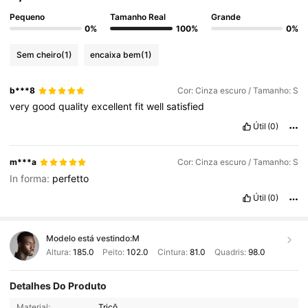
Pequeno
Tamanho Real
Grande
0%
100%
0%
Sem cheiro
(1)
encaixa bem
(1)
b***8
Cor: Cinza escuro / Tamanho: S
very
good
quality
excellent
fit
well
satisfied
Útil
(0)
m***a
Cor: Cinza escuro / Tamanho: S
In forma:
perfetto
Útil
(0)
Modelo está vestindo:
M
Altura:
185.0
Peito:
102.0
Cintura:
81.0
Quadris:
98.0
Detalhes Do Produto
Material:
Tricô