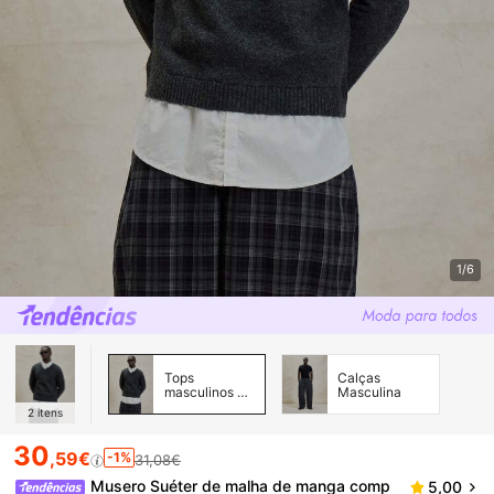
1/6
Tops
Calças
masculinos de
Masculina
malha
2
itens
30
,59€
-1%
31,08€
Musero Suéter de malha de manga comp
5,00