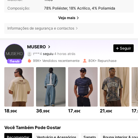
Composição:
78% Poliéster, 18% Acrilico, 4% Poliamida
Veja mais
Informações de segurança e contactos
163K Seguidores
4,79
MUSERO
Seguir
t***4
seguiu
4 horas atrás
d***e
está a navegar
163K Seguidores
4,79
99K+ Vendidos recentemente
80K+ Repurchase
163K Seguidores
4,79
163K Seguidores
4,79
18
36
17
21
17
,99€
,99€
,49€
,49€
163K Seguidores
4,79
Você Também Pode Gostar
163K Seguidores
4,79
Recomendar
Vestuário e Acessórios
Sapato
Roupa interior & ro