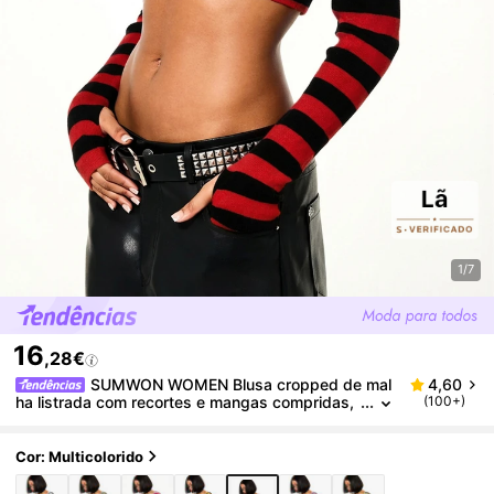
1/7
16
,28€
SUMWON WOMEN Blusa cropped de mal
4,60
ha listrada com recortes e mangas compridas,
(100+)
decote em V profundo com amarração frontal,
modelagem justa e textura canelada. Moda Outono/
Inverno.
Cor: Multicolorido