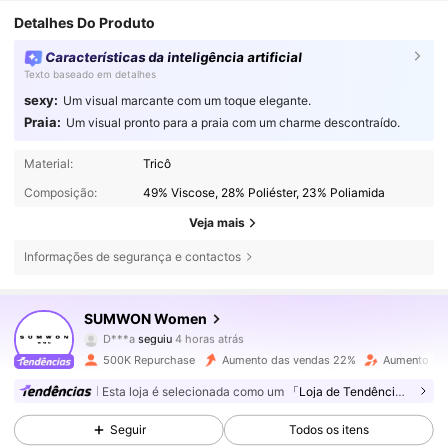
Detalhes Do Produto
Características da inteligência artificial
Texto baseado em detalhes
sexy:
Um visual marcante com um toque elegante.
Praia:
Um visual pronto para a praia com um charme descontraído.
Material:
Tricô
Composição:
49% Viscose, 28% Poliéster, 23% Poliamida
Veja mais
Informações de segurança e contactos
871K Seguidores
4,81
SUMWON Women
D***a
seguiu
4 horas atrás
k***5
está a navegar
871K Seguidores
4,81
500K Repurchase
Aumento das vendas 22%
Aumento de 
Esta loja é selecionada como um
「Loja de Tendências」
871K Seguidores
4,81
Seguir
Todos os itens