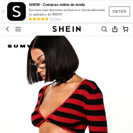
SHEIN - Compras online de moda
×
Encontre mais descontos exclusivos e ofertas adicionais
OBTER
no aplicativo da SHEIN!
(5,142)