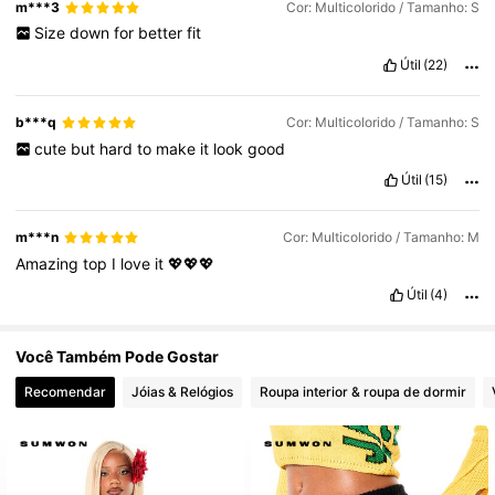
m***3
Cor: Multicolorido / Tamanho: S
Size
down
for
better
fit
Útil
(22)
871K Seguidores
4,81
b***q
Cor: Multicolorido / Tamanho: S
cute
but
hard
to
make
it
look
good
Útil
(15)
m***n
Cor: Multicolorido / Tamanho: M
Amazing
top
I
love
it
💖💖💖
Útil
(4)
Você Também Pode Gostar
Recomendar
Jóias & Relógios
Roupa interior & roupa de dormir