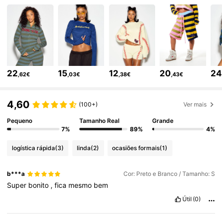
871K Seguidores
4,81
871K Seguidores
4,81
22
15
12
20
2
,62€
,03€
,38€
,43€
871K Seguidores
4,81
4,60
(100+)
Ver mais
Pequeno
Tamanho Real
Grande
871K Seguidores
4,81
7%
89%
4%
logística rápida
(3)
linda
(2)
ocasiões formais
(1)
871K Seguidores
4,81
b***a
Cor: Preto e Branco / Tamanho: S
Super
bonito
,
fica
mesmo
bem
871K Seguidores
4,81
Útil
(0)
871K Seguidores
4,81