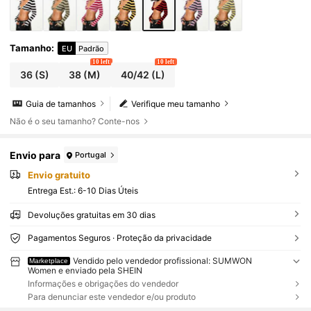
Tamanho
:
EU
Padrão
10 left
10 left
36
(S)
38
(M)
40/42
(L)
Guia de tamanhos
Verifique meu tamanho
Não é o seu tamanho? Conte-nos
Envio para
Portugal
Envio gratuito
Entrega Est.:
6-10 Dias Úteis
Devoluções gratuitas em 30 dias
Pagamentos Seguros · Proteção da privacidade
Vendido pelo vendedor profissional: SUMWON
Marketplace
Women e enviado pela SHEIN
Informações e obrigações do vendedor
Para denunciar este vendedor e/ou produto