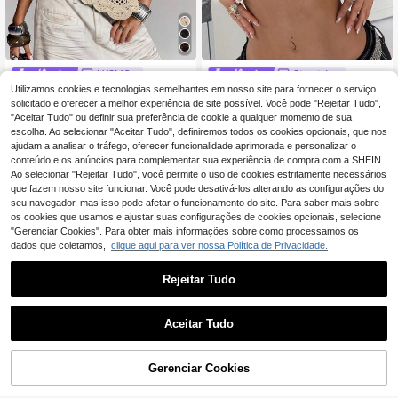
LYSMO
StreetHx
Utilizamos cookies e tecnologias semelhantes em nosso site para fornecer o serviço
LYSMO Top de malha para mulher,
StreetHx Colete de malha com padr
sexy, com flores, em crochet, com d
ão de estrelas estilo American Stree
solicitado e oferecer a melhor experiência de site possível. Você pode "Rejeitar Tudo",
13
11
,49€
,06€
ecote halter e bainha assimétrica, p
t, top de malha vazado de verão par
"Aceitar Tudo" ou definir sua preferência de cookie a qualquer momento de sua
ara férias de verão
a mulher
escolha. Ao selecionar "Aceitar Tudo", definiremos todos os cookies opcionais, que nos
ajudam a analisar o tráfego, oferecer funcionalidade aprimorada e personalizar o
conteúdo e os anúncios para complementar sua experiência de compra com a SHEIN.
Ao selecionar "Rejeitar Tudo", você permite o uso de cookies estritamente necessários
que fazem nosso site funcionar. Você pode desativá-los alterando as configurações do
seu navegador, mas isso pode afetar o funcionamento do site. Para saber mais sobre
os cookies que usamos e ajustar suas configurações de cookies opcionais, selecione
"Gerenciar Cookies". Para obter mais informações sobre como processamos os
dados que coletamos,
clique aqui para ver nossa Política de Privacidade.
Rejeitar Tudo
Aceitar Tudo
Gerenciar Cookies
ADICIONAR AO CARRINHO