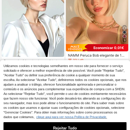
5
Economizar 0,01€
NAMM Peruca Bob elegante de 12
polegadas, curta e reta, loira com lu
33 Left
Peruca sintética de alta qualidade c
zes, com franja, em fibra sintética r
15
om franja comprida de 8 polegadas,
7 Left
Utilizamos cookies e tecnologias semelhantes em nosso site para fornecer o serviço
,66€
15,67€
esistente ao calor, natural e modern
curta, cor dourada, em fibra resisten
15
solicitado e oferecer a melhor experiência de site possível. Você pode "Rejeitar Tudo",
a, para uso diário e festas de mulher
,25€
te ao calor, para mulher, ideal para f
"Aceitar Tudo" ou definir sua preferência de cookie a qualquer momento de sua
estas de fim de ano e uso diário
escolha. Ao selecionar "Aceitar Tudo", definiremos todos os cookies opcionais, que nos
ajudam a analisar o tráfego, oferecer funcionalidade aprimorada e personalizar o
conteúdo e os anúncios para complementar sua experiência de compra com a SHEIN.
Ao selecionar "Rejeitar Tudo", você permite o uso de cookies estritamente necessários
que fazem nosso site funcionar. Você pode desativá-los alterando as configurações do
seu navegador, mas isso pode afetar o funcionamento do site. Para saber mais sobre
os cookies que usamos e ajustar suas configurações de cookies opcionais, selecione
"Gerenciar Cookies". Para obter mais informações sobre como processamos os
dados que coletamos,
clique aqui para ver nossa Política de Privacidade.
Rejeitar Tudo