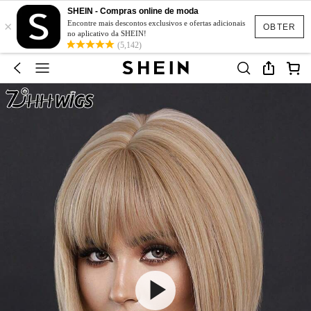
SHEIN - Compras online de moda
×
Encontre mais descontos exclusivos e ofertas adicionais
OBTER
no aplicativo da SHEIN!
(5,142)