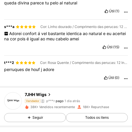
queda
divina
parece
tu
pelo
al
natural
Útil
(1)
s***a
Cor: Linho dourado / Comprimento das perucas: 12 Inch
Adorei
confort
á
vel
bastante
identica
ao
natural
e
eu
acertei
na
cor
pois
é
igual
ao
meu
cabelo
amei
Útil
(15)
t***2
Cor: Rosa Quente / Comprimento das perucas: 12 Inch
perruques
de
houf
j
adore
Útil
(0)
15K Seguidores
4,84
7JHH Wigs
p***r
pago
1 dia atrás
Vendedor
L***a
seguiu
12 horas atrás
38K+ Vendidos recentemente
18K+ Repurchase
15K Seguidores
4,84
Seguir
Todos os itens
15K Seguidores
4,84