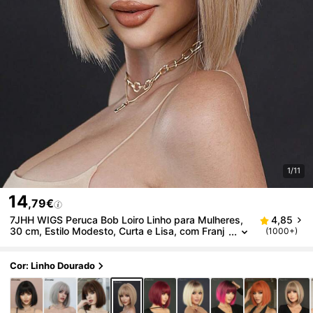
1/11
14
,79€
7JHH WIGS Peruca Bob Loiro Linho para Mulheres,
4,85
30 cm, Estilo Modesto, Curta e Lisa, com Franj
(1000+)
a, Mechas Loiro-Bege, Cabelo Sintético Premiu
m, Sedoso e Resistente ao Calor, Ideal para Uso Diá
rio, Festivais de Música, Celebrações e Looks Urba
Cor: Linho Dourado
nos, Acessório Perfeito para Festas.