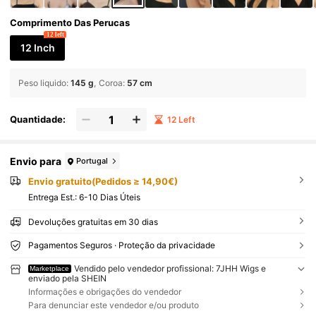
Comprimento Das Perucas
12 left
12 Inch
Peso liquido
:
145 g
Coroa
:
57 cm
Quantidade:
12 Left
Envio para
Portugal
Envio gratuito(Pedidos ≥ 14,90€)
Entrega Est.:
6-10 Dias Úteis
Devoluções gratuitas em 30 dias
Pagamentos Seguros · Proteção da privacidade
Vendido pelo vendedor profissional: 7JHH Wigs e
Marketplace
enviado pela SHEIN
Informações e obrigações do vendedor
Para denunciar este vendedor e/ou produto