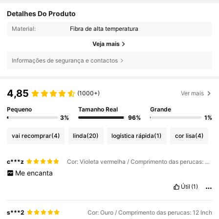
Detalhes Do Produto
Material:
Fibra de alta temperatura
Veja mais
Informações de segurança e contactos
4,85
(1000+)
Ver mais
Pequeno
Tamanho Real
Grande
3%
96%
1%
vai recomprar
(4)
linda
(20)
logística rápida
(1)
cor lisa
(4)
c***z
Cor: Violeta vermelha / Comprimento das perucas: 12 Inch
Me
encanta
Útil
(1)
s***2
Cor: Ouro / Comprimento das perucas: 12 Inch