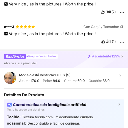
Very
nice
,
as
in
the
pictures
!
Worth
the
price
!
Útil
(2)
e***3
Cor: Caqui / Tamanho: XL
Very
nice
,
as
in
the
pictures
!
Worth
the
price
!
Útil
(1)
Ascendente
129%
#Proporções inchadas
Abrace a sua plenitude!
Modelo está vestindo:
EU 36 (S)
Altura:
170.0
Peito:
84.0
Cintura:
60.0
Quadris:
86.0
Detalhes Do Produto
Características da inteligência artificial
Texto baseado em detalhes
Tecido:
Textura tecida com um acabamento cuidado.
ocasional:
Descontraído e fácil de conjugar.