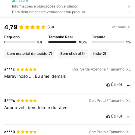
armazém
Informações e obrigações do vendedor
Para denunciar este vendedor e/ou produto
4,79
(79)
Ver mais
Pequeno
Tamanho Real
Grande
3%
96%
1%
bom material de tecido
(7)
Sem cheiro
(5)
linda
(2)
a***z
Cor: Verde Azeitona / Tamanho: XL
Maravilhoso
....
Eu
amei
demais
Útil
(0)
S***s
Cor: Preto / Tamanho: XL
Ador
á
vel
,
bem
feito
e
dur
á
vel
Útil
(0)
e***3
Cor: Preto / Tamanho: XL