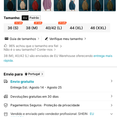
Tamanho
:
EU
Padrão
16 left
28 left
29 left
36
(S)
38
(M)
40/42
(L)
44
(XL)
46
(XXL)
Guia de tamanhos
Verifique meu tamanho
96%
achou que o tamanho era fiel
Não é o seu tamanho? Conte-nos
​38 (M), 40/42 (L) são enviados de EU Warehouse oferecendo
entrega mais
rápida
.
Envio para
Portugal
Envio gratuito
Entrega Est.:
Agosto 14 - Agosto 25
Devoluções gratuitas em 30 dias
Pagamentos Seguros · Proteção da privacidade
Vendido e enviado pelo vendedor profissional: SHEIN
EU