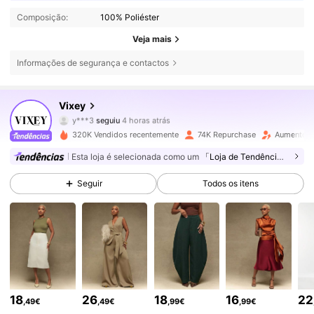
Composição:
100% Poliéster
Veja mais
Informações de segurança e contactos
230K Seguidores
4,77
Vixey
y***3
seguiu
4 horas atrás
l***s
está a navegar
230K Seguidores
4,77
320K Vendidos recentemente
74K Repurchase
Aumento d
Esta loja é selecionada como um
「Loja de Tendências」
230K Seguidores
4,77
Seguir
Todos os itens
230K Seguidores
4,77
230K Seguidores
4,77
18
26
18
16
22
,49€
,49€
,99€
,99€