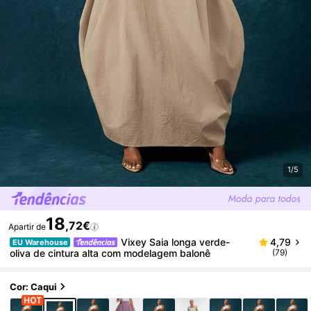
1/5
18
,72€
Apartir de
Vixey Saia longa verde-
4,79
EU Warehouse
oliva de cintura alta com modelagem balonê
(79)
Cor: Caqui