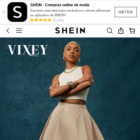
SHEIN - Compras online de moda
×
Encontre mais descontos exclusivos e ofertas adicionais
OBTER
no aplicativo da SHEIN!
(5,142)