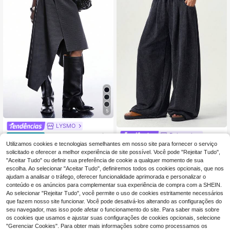
5
LYSMO
Bohemela
LYSMO Saia assimétri
EU Warehouse
ca listrada minimalista para mulhere
Utilizamos cookies e tecnologias semelhantes em nosso site para fornecer o serviço
18
Bohemela Calças compridas femini
,99€
s, coleção primavera/verão 2026, e
nas casuais de malha, cor lisa, cort
solicitado e oferecer a melhor experiência de site possível. Você pode "Rejeitar Tudo",
29
stilo futurista e moderno, ideal para
,49€
e largo e solto
"Aceitar Tudo" ou definir sua preferência de cookie a qualquer momento de sua
o inverno, trabalho, ocasiões formai
escolha. Ao selecionar "Aceitar Tudo", definiremos todos os cookies opcionais, que nos
s e ambientes de escritório.
ajudam a analisar o tráfego, oferecer funcionalidade aprimorada e personalizar o
conteúdo e os anúncios para complementar sua experiência de compra com a SHEIN.
Ao selecionar "Rejeitar Tudo", você permite o uso de cookies estritamente necessários
que fazem nosso site funcionar. Você pode desativá-los alterando as configurações do
seu navegador, mas isso pode afetar o funcionamento do site. Para saber mais sobre
os cookies que usamos e ajustar suas configurações de cookies opcionais, selecione
"Gerenciar Cookies". Para obter mais informações sobre como processamos os