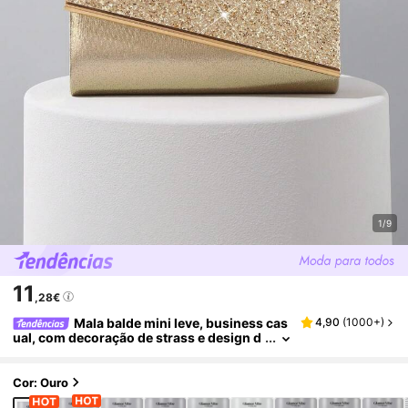
1/9
11
,28€
Mala balde mini leve, business cas
4,90
(
1000+
)
ual, com decoração de strass e design d
e cordão, para noiva
Cor: Ouro