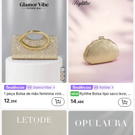
GlamorVibe
Rylithe
1 peça Bolsa de mão feminina vintage com pega de metal, bolsa de caixa de luxo elegante com brilho de strass, lantejoulas e detalhe em metal, com alça transversal de corrente de metal removível, adequada para casamento, festa, baile, discoteca, ocasiões formais, conjunto de vestido de noite, carteira dourada
Rylithe Bolsa tipo saco leve, estilo casual de negócios, com decoração em strass e design mini com cordão.
NEW
12
14
,35€
,48€