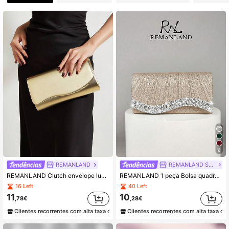
6
REMANLAND
REMANLAND STORES
REMANLAND Clutch envelope luxuosa e elegante em PU metálico, feita de tecido PU brilhante, com design de aba ondulada e corte clássico de envelope. Este é um acessório sofisticado e glamoroso, perfeito para festas à noite, ocasiões formais e encontros românticos, um presente ideal para mulheres que adoram um estilo elegante.
REMANLAND 1 peça Bolsa quadrada dobrável com corrente, lantejoulas e brilho para mulher, perfeita para casamentos, festas, jantares noturnos, bailes de finalistas e galas, combina perfeitamente com vestidos de noite, vestidos com lantejoulas e looks de festa de noiva, elegante e moderna
16 Left
40 Left
11
10
,78€
,28€
Clientes recorrentes com alta taxa de retorno
Clientes recorrentes com alta taxa de