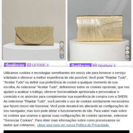
5
LETODE
OpulAura
LETODE Clutch Envelope Elegante e Brilhante, Carteira de Noiva para Festa de Casamento Feminina com Corrente Metálica Removível, Adequada para Casamentos e Festas, Bolsa Multifuncional, Bolsa de Banquete para Festa de Cocktail e Casamento, Combinação Perfeita para Acessórios de Baile, Bolsa de Baile para Festa
Bolsa de Noite de Luxo OpulAura, Clutch de Noite, Elegante, Sofisticada, Requintada, Bolsa Quadrada Feminina de PU Artificial Plissada de Luxo, Desenhada para Mulheres, Adequada para Mulheres, Raparigas de Festa, Noivas, Perfeita para Encontros, Casamentos, Bailes, Ocasiões de Noite/Banquete. O Melhor Presente para Mulheres - Adequado para Mães, Professoras, Amigas, Damas de Honra, Etc.
Utilizamos cookies e tecnologias semelhantes em nosso site para fornecer o serviço
8
solicitado e oferecer a melhor experiência de site possível. Você pode "Rejeitar Tudo",
12
,46€
,10€
"Aceitar Tudo" ou definir sua preferência de cookie a qualquer momento de sua
escolha. Ao selecionar "Aceitar Tudo", definiremos todos os cookies opcionais, que nos
ajudam a analisar o tráfego, oferecer funcionalidade aprimorada e personalizar o
conteúdo e os anúncios para complementar sua experiência de compra com a SHEIN.
Ao selecionar "Rejeitar Tudo", você permite o uso de cookies estritamente necessários
que fazem nosso site funcionar. Você pode desativá-los alterando as configurações do
seu navegador, mas isso pode afetar o funcionamento do site. Para saber mais sobre
os cookies que usamos e ajustar suas configurações de cookies opcionais, selecione
"Gerenciar Cookies". Para obter mais informações sobre como processamos os
dados que coletamos,
clique aqui para ver nossa Política de Privacidade.