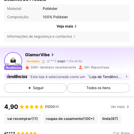
Material:
Poliéster
Composição:
100% Poliéster
Veja mais
15K Seguidores
4,86
Informações de segurança e contactos
GlamorVibe
15K Seguidores
4,86
g***2
pago
1 dia atrás
Vendedor
64K+ Vendidos recentemente
5K+ Repurchase
15K Seguidores
4,86
Esta loja é selecionada como um
「Loja de Tendências」
Seguir
Todos os itens
15K Seguidores
4,86
4,90
(1000+)
Ver mais
15K Seguidores
4,86
vai recomprar
(11)
roupas de casamento
(100+)
linda
(87)
d***2
Cor: Prata