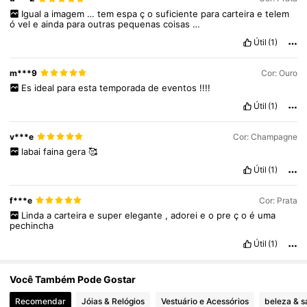
15K Seguidores
4,86
Igual
a
imagem
…
tem
espa
ç
o
suficiente
para
carteira
e
telem
ó
vel
e
ainda
para
outras
pequenas
coisas
…
Útil
(1)
15K Seguidores
4,86
m***9
Cor: Ouro
Es
ideal
para
esta
temporada
de
eventos
!!!!
15K Seguidores
4,86
Útil
(1)
v***e
Cor: Champagne
15K Seguidores
4,86
labai
faina
gera
🥰
Útil
(1)
15K Seguidores
4,86
f***e
Cor: Prata
Linda
a
carteira
e
super
elegante
,
adorei
e
o
pre
ç
o
é
uma
pechincha
15K Seguidores
4,86
Útil
(1)
Você Também Pode Gostar
Recomendar
Jóias & Relógios
Vestuário e Acessórios
beleza & 