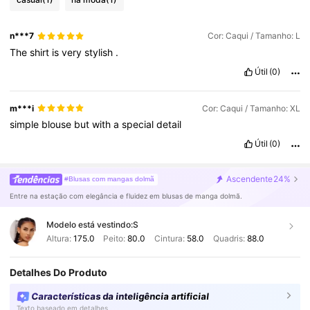
n***7
Cor: Caqui / Tamanho: L
The
shirt
is
very
stylish
.
Útil
(0)
m***i
Cor: Caqui / Tamanho: XL
simple
blouse
but
with
a
special
detail
Útil
(0)
Ascendente
24%
#Blusas com mangas dolmã
Entre na estação com elegância e fluidez em blusas de manga dolmã.
Modelo está vestindo:
S
Altura:
175.0
Peito:
80.0
Cintura:
58.0
Quadris:
88.0
Detalhes Do Produto
Características da inteligência artificial
Texto baseado em detalhes