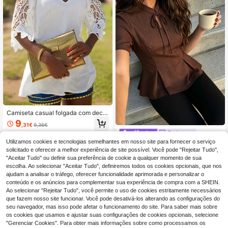
Camiseta casual folgada com decot
e em V, cor sólida, ombros à mostra
9
,31€
9,36€
e detalhes em renda contrastante, c
Pariaura
oleção primavera/verão 2024. Estil
o europeu e americano. Branca.
Utilizamos cookies e tecnologias semelhantes em nosso site para fornecer o serviço
SHEIN PariChic Blusa de Senhora d
e Estilo Chinês Moderno com Gola
solicitado e oferecer a melhor experiência de site possível. Você pode "Rejeitar Tudo",
13
,49€
Alta, Laço e Manga Curta, Top Curt
"Aceitar Tudo" ou definir sua preferência de cookie a qualquer momento de sua
o Vintage Cor Café com Cintura Ma
escolha. Ao selecionar "Aceitar Tudo", definiremos todos os cookies opcionais, que nos
rcada e Bainha com Folhos, Top Est
ajudam a analisar o tráfego, oferecer funcionalidade aprimorada e personalizar o
ilizante de Estilo Nacional
conteúdo e os anúncios para complementar sua experiência de compra com a SHEIN.
Ao selecionar "Rejeitar Tudo", você permite o uso de cookies estritamente necessários
que fazem nosso site funcionar. Você pode desativá-los alterando as configurações do
seu navegador, mas isso pode afetar o funcionamento do site. Para saber mais sobre
os cookies que usamos e ajustar suas configurações de cookies opcionais, selecione
"Gerenciar Cookies". Para obter mais informações sobre como processamos os