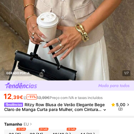
1/7
GERADO POR IA
12
,39€
-11%
13,99€
Preço com IVA e taxas incluídos
Ritzy Row Blusa de Verão Elegante Bege
5,00
Claro de Manga Curta para Mulher, com Cintura
(2)
Atada e Camadas, Top Casual Ajustado para E
scritório e Deslocações, Roupa de Negócios e Form
atura
Tamanho
EU
20 left
20 left
20 left