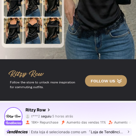
17K Seguidores
4,71
Ritzy Row
t***2
seguiu
5 horas atrás
h***3
está a navegar
17K Seguidores
4,71
18K+ Repurchase
Aumento das vendas 11%
Aumento de s
Esta loja é selecionada como um
「Loja de Tendências」