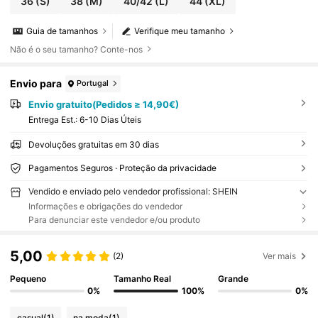
36
(S)
38
(M)
40/42
(L)
44
(XL)
Guia de tamanhos
Verifique meu tamanho
Não é o seu tamanho? Conte-nos
Envio para
Portugal
Envio gratuito(Pedidos ≥ 14,90€)
Entrega Est.:
6-10 Dias Úteis
Devoluções gratuitas em 30 dias
Pagamentos Seguros · Proteção da privacidade
Vendido e enviado pelo vendedor profissional: SHEIN
Informações e obrigações do vendedor
Para denunciar este vendedor e/ou produto
5,00
(2)
Ver mais
Pequeno
Tamanho Real
Grande
0%
100%
0%
casual
(1)
na moda
(1)