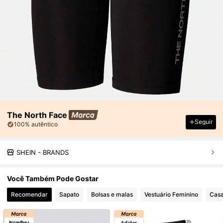
The North Face
Seguir
100% autêntico
SHEIN - BRANDS
Você Também Pode Gostar
Recomendar
Sapato
Bolsas e malas
Vestuário Feminino
Casa