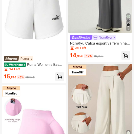
7
NcmRyu
NcmRyu Calça esportiva feminina d
e cor sólida, modelagem solta, cintu
35 Left
ra alta e pernas largas (1 peça).
14
,95€
-12%
16,99€
Puma
Puma Women's Easy
EU Warehouse
To Match Soft Stretchy Sports Offic
34 Left
e Weekend White 848339-02
15
,19€
-5%
16,14€