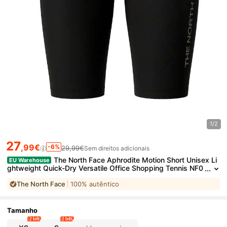
1/2
27
,99€
-6%
29,99€
Sem direitos adicionais
The North Face Aphrodite Motion Short Unisex Li
EU Warehouse
ghtweight Quick-Dry Versatile Office Shopping Tennis NF0
A8BQN-JK31
The North Face
100% autêntico
Tamanho
2 left
2 left