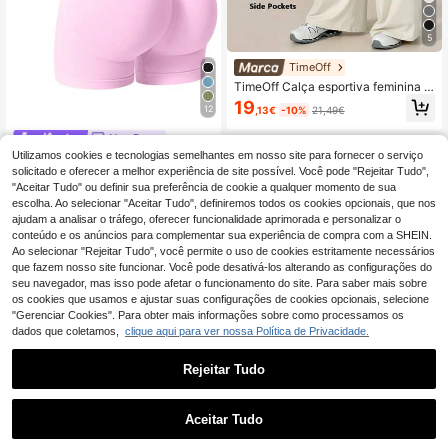
5
TimeOff
TimeOff Calça esportiva feminina f
olgada com cintura marcada, perna
19
12
,13€
-10%
21,49€
s largas e bolsos (1 peça).
NcmRyu
Utilizamos cookies e tecnologias semelhantes em nosso site para fornecer o serviço
NcmRyu 1 peça de calções desporti
vos femininos de cor lisa com franzi
solicitado e oferecer a melhor experiência de site possível. Você pode "Rejeitar Tudo",
12
,41€
do, bolso traseiro e cintura canelad
"Aceitar Tudo" ou definir sua preferência de cookie a qualquer momento de sua
a
escolha. Ao selecionar "Aceitar Tudo", definiremos todos os cookies opcionais, que nos
ajudam a analisar o tráfego, oferecer funcionalidade aprimorada e personalizar o
conteúdo e os anúncios para complementar sua experiência de compra com a SHEIN.
Ao selecionar "Rejeitar Tudo", você permite o uso de cookies estritamente necessários
que fazem nosso site funcionar. Você pode desativá-los alterando as configurações do
seu navegador, mas isso pode afetar o funcionamento do site. Para saber mais sobre
os cookies que usamos e ajustar suas configurações de cookies opcionais, selecione
"Gerenciar Cookies". Para obter mais informações sobre como processamos os
dados que coletamos,
clique aqui para ver nossa Política de Privacidade.
Rejeitar Tudo
4
Economizar 0,20€
Aceitar Tudo
Hidkat