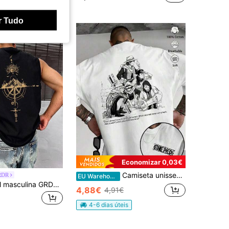
r Tudo
Economizar 0,03€
Camiseta unissex, 100% algodão, estampa de desenho animado de anime, gola redonda, mangas curtas, modelagem solta, estilo universitário, adequada para todas as estações.
RDR
EU Warehouse
Regata casual masculina GRDR com estampa de bússola e pico de montanha para o verão
4,88€
4,91€
4-6 dias úteis