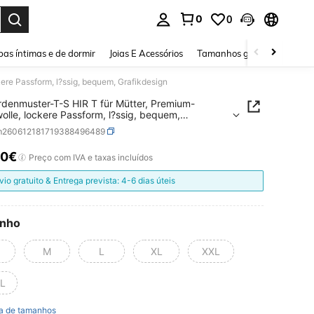
0
0
ar. Press Enter to select.
as íntimas e de dormir
Joias E Acessórios
Tamanhos grandes
Sapa
re Passform, l?ssig, bequem, Grafikdesign
denmuster-T-S HIR T für Mütter, Premium-
lle, lockere Passform, l?ssig, bequem,
design
m260612181719388496489
80€
ICE AND AVAILABILITY
Preço com IVA e taxas incluídos
vio gratuito & Entrega prevista: 4-6 dias úteis
nho
M
L
XL
XXL
L
a de tamanhos