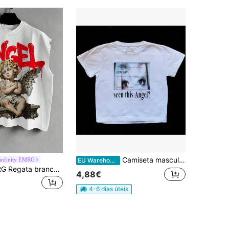
Camiseta masculina retrô anos 2000, estilo emo gótico Harajuku punk - Estampa "Você viu esse anjo?", manga curta, gola redonda. Camiseta streetwear nostálgica dos anos 2000 para shows e uso diário. Camiseta de verão.
nfinity EMRG
EU Warehouse
Manfinity EMRG Regata branca sem mangas para homem, estampado de escultura de anjo gótico + padrão de letras "ANGEL" vermelhas com decoração de rebites, t-shirt casual sem mangas estilo streetwear, adequada para primavera/verão, festivais de música, festas, passeios e uso diário
4,88€
4-6 dias úteis