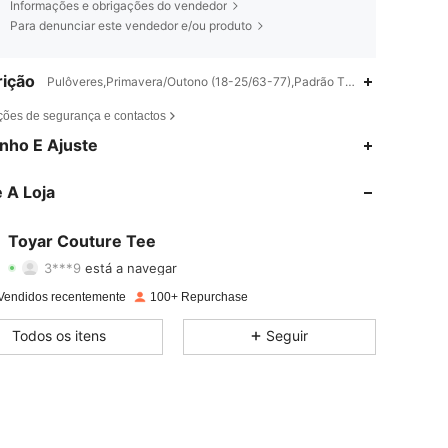
Informações e obrigações do vendedor
Para denunciar este vendedor e/ou produto
ição
Pulôveres,Primavera/Outono (18-25/63-77),Padrão Texturizado,Carta,G
ções de segurança e contactos
4,72
257
59
nho E Ajuste
4,72
257
59
 A Loja
4,72
257
59
Toyar Couture Tee
3***9
está a navegar
4,72
257
59
Avaliação
Itens
Seguidores
Vendidos recentemente
100+ Repurchase
4,72
257
59
Todos os itens
Seguir
4,72
257
59
4,72
257
59