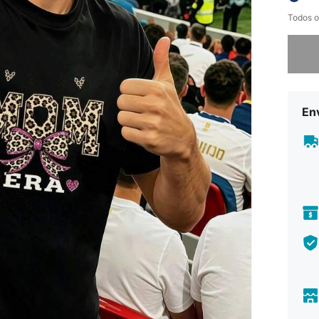
Todos o
Desculp
En