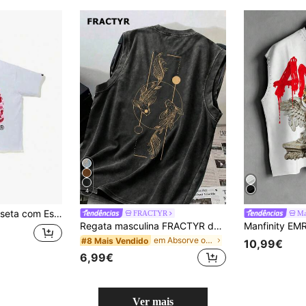
4
 Animado, Gola Redonda de Algodão Macio, Top Clássico de Verão Estilo Preppy
FRACTYR
Ma
Regata masculina FRACTYR de verão, estilo streetwear casual, com estampa vintage lavada de carpas Yin Yang. Modelagem folgada, inspiração americana, gola redonda e toque macio.
em Absorve o suor Tops masculinos
#8 Mais Vendido
10,99€
6,99€
Ver mais