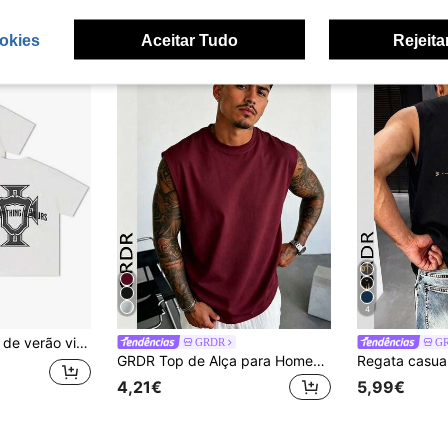
okies
Aceitar Tudo
Rejeita
4
tage supermodernos de estrelas do futebol
GRDR
G
GRDR Top de Alça para Homem de Verão, Clássico, Cor Lisa, Fino, Sem Mangas, Gola Redonda, Adequado para Desporto, Fitness e Uso Diário
4,21€
5,99€