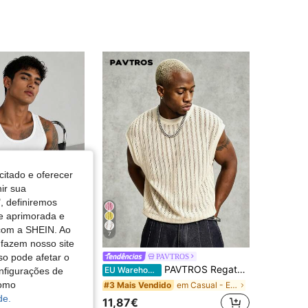
4,72
257
59
4,72
257
59
4,72
257
59
citado e oferecer
nir sua
, definiremos
de aprimorada e
 com a SHEIN. Ao
7
 fazem nosso site
so pode afetar o
RDR
PAVTROS
GRDR Top de Alça Fino de Verão para Homem, Sem Mangas e Ombros Estreitos, Adequado para Uso Diário e Atividades ao Ar Livre
PAVTROS Regata masculina de cor lisa, gola redonda, vazada, folgada, para férias
EU Warehouse
nfigurações de
em Tudo Regatas masculinas
do
como
em Casual - Estilo Minimalista Tops masculinos
#3 Mais Vendido
de.
11,87€