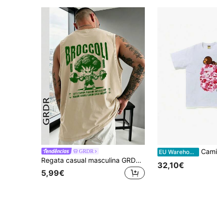
Camiseta com Estampa de Desenho
GRDR
EU Warehouse
Regata casual masculina GRDR com estampa de brócolis e halteres para o verão
32,10€
5,99€