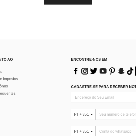
NTO AO
ENCONTRE-NOS EM
os
e impostos
bônus
CADASTRE-SE PARA RECEBER NOTÍ
requentes
PT + 351
PT + 351