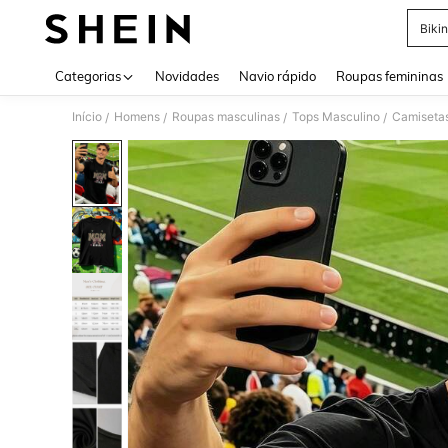
Bikin
Use up 
Categorias
Novidades
Navio rápido
Roupas femininas
Início
Homens
Roupas masculinas
Tops Masculino
Camiseta
/
/
/
/