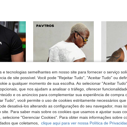
s e tecnologias semelhantes em nosso site para fornecer o serviço soli
cia de site possível. Você pode "Rejeitar Tudo", "Aceitar Tudo" ou defi
ookie a qualquer momento de sua escolha. Ao selecionar "Aceitar Tudo"
opcionais, que nos ajudam a analisar o tráfego, oferecer funcionalida
onteúdo e os anúncios para complementar sua experiência de compra
tar Tudo", você permite o uso de cookies estritamente necessários que
a simples, versátil e casual para o dia a dia, ideal para primavera/verão.
pode desativá-los alterando as configurações do seu navegador, mas is
PAVTROS
G
PAVTROS Manfinity Streetrush Regata Casual de Verão Branca para Homem, Streetwear para City Break, com Bordado de Teia de Aranha & Coração, Corte Solto na Moda, Estilo dos Anos 2000, Presente, Férias
EU Warehouse
 site. Para saber mais sobre os cookies que usamos e ajustar suas co
em Decote redondo T-shirts masculinas
#4 Mais Vendi
s, selecione "Gerenciar Cookies". Para obter mais informações sobre 
13,49€
dados que coletamos,
clique aqui para ver nossa Política de Privacida
4,21€