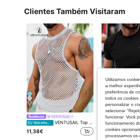
Clientes Também Visitaram
Utilizamos cookie
a melhor experiên
preferência de c
todos os cookies 
personalizar o c
5
selecionar "Rejei
Camiseta de manga curta com estamp
funcionar. Você 
VENTUSAIL
EU Warehouse
VENTUSAIL Top masculino de malha transparente com gola redonda, sexy e perfeito para o verão e férias.
EU Warehouse
funcionamento do
#1 Mais Vendido
cookies opcionai
11,38€
4,88€
processamos os 