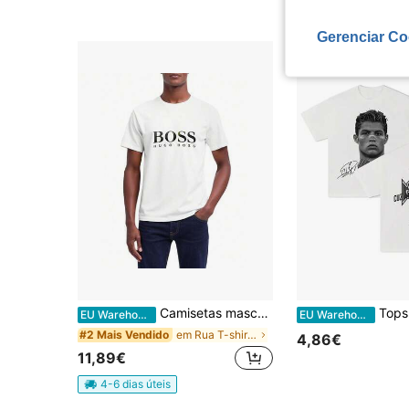
4-6 dias úteis
Gerenciar Co
Camisetas masculinas
Tops de verão vin
EU Warehouse
EU Warehouse
em Rua T-shirts masculinas
#2 Mais Vendido
4,86€
11,89€
4-6 dias úteis