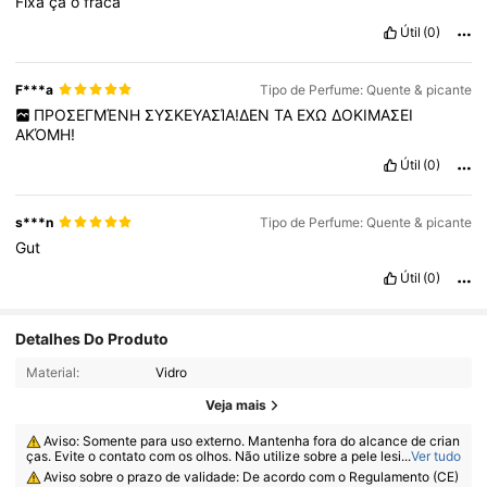
Fixa
çã
o
fraca
Útil
(0)
F***a
Tipo de Perfume: Quente & picante
ΠΡΟΣΕΓΜΈΝΗ
ΣΥΣΚΕΥΑΣΊΑ!ΔΕΝ
ΤΑ
ΕΧΩ
ΔΟΚΙΜΑΣΕΙ
ΑΚΌΜΗ!
Útil
(0)
s***n
Tipo de Perfume: Quente & picante
Gut
Útil
(0)
Detalhes Do Produto
Material:
Vidro
Veja mais
Aviso: Somente para uso externo. Mantenha fora do alcance de crian
ças. Evite o contato com os olhos. Não utilize sobre a pele lesionada ou
...
Ver tudo
irritada. Suspenda o uso caso ocorra irritação.
Aviso sobre o prazo de validade: De acordo com o Regulamento (CE)