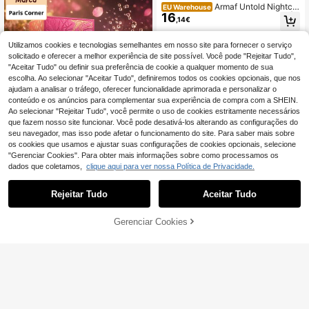
Armaf Untold Nightclu
EU Warehouse
16
b 50ml EDP Unissex Amadeirado Â
,14€
mbar Açafrão Jasmim Fragrância L
uxuosa de Longa Duração
Utilizamos cookies e tecnologias semelhantes em nosso site para fornecer o serviço
solicitado e oferecer a melhor experiência de site possível. Você pode "Rejeitar Tudo",
"Aceitar Tudo" ou definir sua preferência de cookie a qualquer momento de sua
escolha. Ao selecionar "Aceitar Tudo", definiremos todos os cookies opcionais, que nos
ajudam a analisar o tráfego, oferecer funcionalidade aprimorada e personalizar o
conteúdo e os anúncios para complementar sua experiência de compra com a SHEIN.
Ao selecionar "Rejeitar Tudo", você permite o uso de cookies estritamente necessários
que fazem nosso site funcionar. Você pode desativá-los alterando as configurações do
seu navegador, mas isso pode afetar o funcionamento do site. Para saber mais sobre
os cookies que usamos e ajustar suas configurações de cookies opcionais, selecione
Paris Corner
"Gerenciar Cookies". Para obter mais informações sobre como processamos os
Paris Corner Khatre P
EU Warehouse
dados que coletamos,
clique aqui para ver nossa Política de Privacidade.
11
urple 100ml EDP Perfume Feminino
,39€
Floral Frutado Longa Duração
Rejeitar Tudo
Aceitar Tudo
Lattafa
Lattafa Eclaire Ruby EDP 50ML Per
Gerenciar Cookies
13
fume para Mulher de Longa Duraçã
ADICIONAR AO CARRINHO
,76€
-10%
15,42€
o Fragrância Doce Frutada de Baun
ilha e Bagas