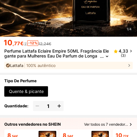
1/4
10
,77€
-12%
12,24€
Perfume Lattafa Eclaire Empire 50ML Fragrância Ele
4,33
gante para Mulheres Eau De Parfum de Longa
(3)
Duração
Lattafa
100% autêntico
Tipo De Perfume
Quente & picante
Quantidade:
Outros vendedores no SHEIN
Ver todos os 7 vendedores
8
8
10
,54€
,54€
,77€