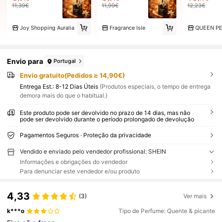
11,39€
11,99€
12,23€
Joy Shopping Auralia
Fragrance Isle
QUEEN P
Envio para
Portugal
Envio gratuito(Pedidos ≥ 14,90€)
Entrega Est.:
8-12 Dias Úteis
(Produtos especiais, o tempo de entrega
demora mais do que o habitual.)
Este produto pode ser devolvido no prazo de 14 dias, mas não
pode ser devolvido durante o período prolongado de devolução
Pagamentos Seguros · Proteção da privacidade
Vendido e enviado pelo vendedor profissional: SHEIN
Informações e obrigações do vendedor
Para denunciar este vendedor e/ou produto
4,33
(3)
Ver mais
k***o
Tipo de Perfume: Quente & picante