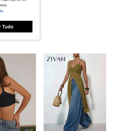
como
de.
r Tudo