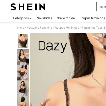
Bikin
Use up 
Categorias
Novidades
Navio rápido
Roupas femininas
Início
Vestuário Feminino
Roupas Femininas
Femininos Tops, B
/
/
/