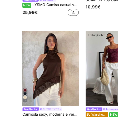
LYSMO Camisa casual versátil de uso diário para mulher, cor lisa, abotoamento simples
NEW
10,99€
25,99€
7
SUNSHINEE
leahsept
em Marrom Blusas versáteis para o dia a dia
#8 Mais Vendido
Camisola sexy, moderna e versátil com decote halter, renda, patchwork, costas nuas assimétricas, novo design primavera/verão, material de cetim, casual, castanho
EU Warehouse
NEW
(1000+)