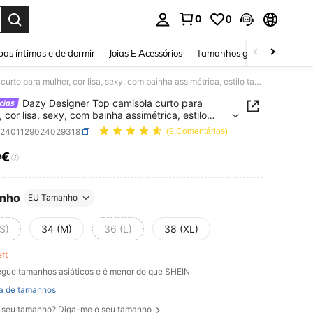
0
0
ar. Press Enter to select.
as íntimas e de dormir
Joias E Acessórios
Tamanhos grandes
Sapa
Dazy Designer Top camisola curto para mulher, cor lisa, sexy, com bainha assimétrica, estilo tank top
Dazy Designer Top camisola curto para
, cor lisa, sexy, com bainha assimétrica, estilo
op
z2401129024029318
(9 Comentários)
9€
ICE AND AVAILABILITY
nho
EU Tamanho
S)
34 (M)
36 (L)
38 (XL)
eft
gue tamanhos asiáticos e é menor do que SHEIN
a de tamanhos
 seu tamanho? Diga-me o seu tamanho