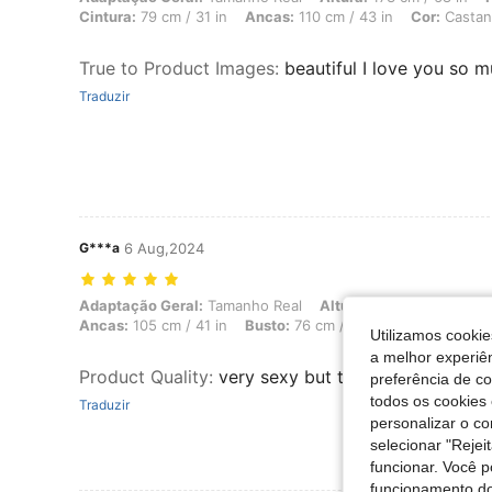
Cintura:
79 cm / 31 in
Ancas:
110 cm / 43 in
Cor:
Castan
True to Product Images
:
beautiful I love you so 
Traduzir
G***a
6 Aug,2024
Adaptação Geral: Tamanho Real, Altura: 170 cm / 67 in, Peso: 75 kg /
Adaptação Geral:
Tamanho Real
Altura:
170 cm / 67 in
P
Ancas:
105 cm / 41 in
Busto:
76 cm / 30 in
Cor:
Castanh
Utilizamos cookie
a melhor experiên
Product Quality
:
very sexy but transparent
preferência de c
todos os cookies 
Traduzir
personalizar o c
selecionar "Rejei
funcionar. Você 
funcionamento do