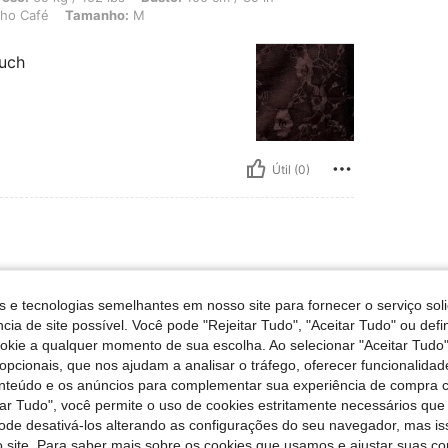
ho Café
Tamanho:
M
much
Útil (0)
 165 lbs, Cintura: 73 cm / 29 in, Ancas: 105 cm / 41 in, Busto: 76 cm / 30 in, Co
eso:
75 kg / 165 lbs
Cintura:
73 cm / 29 in
o Café
Tamanho:
XL
s e tecnologias semelhantes em nosso site para fornecer o serviço soli
cia de site possível. Você pode "Rejeitar Tudo", "Aceitar Tudo" ou defi
ookie a qualquer momento de sua escolha. Ao selecionar "Aceitar Tudo"
opcionais, que nos ajudam a analisar o tráfego, oferecer funcionalida
onteúdo e os anúncios para complementar sua experiência de compra
tar Tudo", você permite o uso de cookies estritamente necessários que
Útil (0)
pode desativá-los alterando as configurações do seu navegador, mas is
 site. Para saber mais sobre os cookies que usamos e ajustar suas co