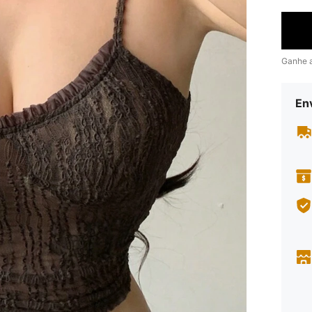
Ganhe 
En