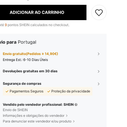
ADICIONAR AO CARRINHO
até
9
pontos SHEIN calculados no checkout.
vio para
Portugal
Envio gratuito(Pedidos ≥ 14,90€)
Entrega Est.:
6-10 Dias Úteis
Devoluções gratuitas em 30 dias
Segurança de compras
Pagamentos Seguros
Proteção da privacidade
Vendido pelo vendedor profissional: SHEIN
Envio de SHEIN
Informações e obrigações do vendedor
Para denunciar este vendedor e/ou produto