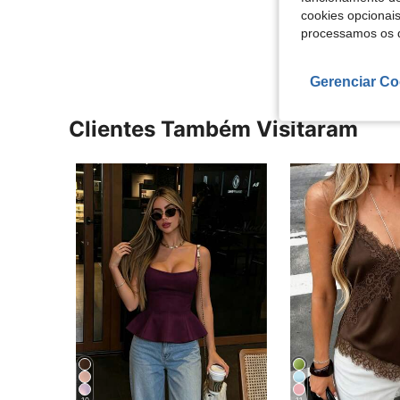
cookies opcionai
Ver Mais Ava
processamos os 
Gerenciar Co
Clientes Também Visitaram
10
11