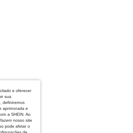
r: Castanho Café, Tamanho: XL
citado e oferecer
nir sua
, definiremos
de aprimorada e
 com a SHEIN. Ao
 fazem nosso site
so pode afetar o
nfigurações de