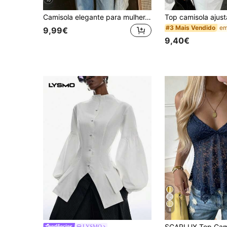
Camisola elegante para mulher, alças finas, design curto, bainha evasê, escolha ideal para moda casual de verão
#3 Mais Vendido
9,99€
9,40€
8
LYSMO