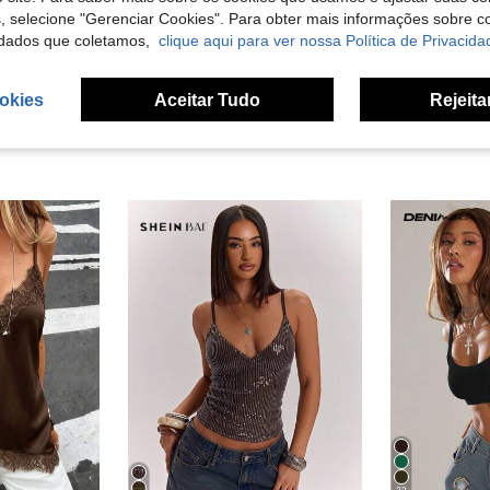
s, selecione "Gerenciar Cookies". Para obter mais informações sobre 
liações
dados que coletamos,
clique aqui para ver nossa Política de Privacida
okies
Aceitar Tudo
Rejeita
22