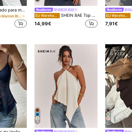
Top camisola ajustado para mulher em cetim macio, decote em V, bainha assimétrica com renda, design de renda cílio semitransparente, castanho, casual, chique e elegante para verão
SHEIN BAE
De
SHEIN BAE Top de alças feminino sexy com renda e lantejoulas, verde-exército, ajuste slim, estilo pullover. Adequado para encontros, looks de discoteca, uso diário, top de alças casual e estilo de camisola sexy. Top sexy, top de alças feminino de verão
D
EU Warehouse
EU Warehouse
em Marrom Blusas versáteis para o dia a dia
14,99€
7,91€
19
22
SCARLUX Top Cami de Verão Y2K para Mulher com Renda Floral, Decote em V, Alças Finas e Bainha Irregular, Top Casual para Regresso às Aulas e Looks de Rua Diários
SHEIN BAE
Si