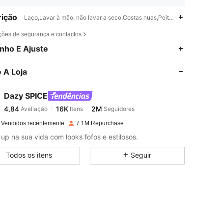
ição
Laço,Lavar à mão, não lavar a seco,Costas nuas,Peito à Ducada,Babad
ções de segurança e contactos
4,84
16K
2M
nho E Ajuste
 A Loja
4,84
16K
2M
Dazy SPICE
4,84
16K
2M
Avaliação
Itens
Seguidores
m***1
pago
1 dia atrás
 Vendidos recentemente
7.1M Repurchase
4,84
16K
2M
up na sua vida com looks fofos e estilosos.
Todos os itens
Seguir
4,84
16K
2M
4,84
16K
2M
4,84
16K
2M