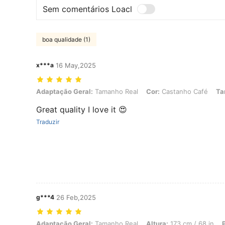
Sem comentários Loacl
boa qualidade (1)
x***a
16 May,2025
Adaptação Geral: Tamanho Real, Cor: Castanho Café, Tamanho: M
Adaptação Geral:
Tamanho Real
Cor:
Castanho Café
Ta
Great quality I love it 😍
Traduzir
g***4
26 Feb,2025
Adaptação Geral: Tamanho Real, Altura: 173 cm / 68 in, Peso: 69 kg 
Adaptação Geral:
Tamanho Real
Altura:
173 cm / 68 in