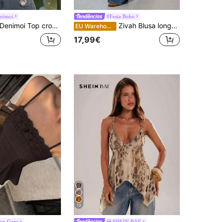
nimoi
#Festa Boho
enimoi Top cropped essencial para o dia a dia, regata cropped, sobreposição de peças, moda streetwear, tops cropped sensuais.
Zivah Blusa longa e elegante de chiffon com alças finas, decote em V, camadas de renda e patchwork, na cor verde. Ideal para: Festival de Música Primavera/Verão 2026, Páscoa, Dia de São Patrício, Dia dos Namorados, Encontro Romântico, Estilo Western, Estilo Nômade, Festa de Aniversário, Formatura, Estilo Universitário, Estudante, Uso Diário, Versátil e Básico, Casual, Férias, Cruzeiro, Praia, Banho de Sol, Sucesso Viral, Moda Urbana, Convidada de Casamento, Uso Diário, Brunch, Aeroporto, Festa, Passeio de Férias, Roupa de Escritório.
EU Warehouse
17,99€
12
ren Gaze
SHEIN BAE