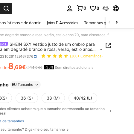
0
0
ar. Press Enter to select.
as íntimas e de dormir
Joias E Acessórios
Tamanhos grandes
Sapa
SHEIN SXY Vestido justo de um ombro para senhora em degradé branco e rosa, verão, estilo anos 70, para discoteca, festa, Dia dos Namorados, noite de encontro, aniversário, despedida de solteira e cocktail
SHEIN SXY Vestido justo de um ombro para
a em degradé branco e rosa, verão, estilo anos
ra discoteca, festa, Dia dos Namorados, noite de
z2310261129167376
(100+ Comentários)
ro, aniversário, despedida de solteira e cocktail
8
,69€
r de
-38%
ICE AND AVAILABILITY
14,04€
Sem direitos adicionais
nho
EU Tamanho
(XS)
36 (S)
38 (M)
40/42 (L)
dos clientes acharam que o tamanho correspondia ao tamanho
real
a de tamanhos
 seu tamanho? Diga-me o seu tamanho