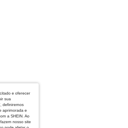
citado e oferecer
nir sua
, definiremos
de aprimorada e
 com a SHEIN. Ao
 fazem nosso site
so pode afetar o