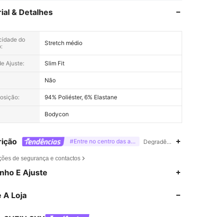
ial & Detalhes
icidade do
Stretch médio
:
de Ajuste:
Slim Fit
Não
osição:
94% Poliéster, 6% Elastane
Bodycon
ição
#Entre no centro das atenções
Degradê,Solidez da cor à l
ções de segurança e contactos
4,86
7.4K
1.4M
nho E Ajuste
 A Loja
4,86
7.4K
1.4M