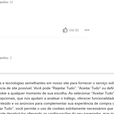
anho:
M
Útil (0)
anho:
S
s e tecnologias semelhantes em nosso site para fornecer o serviço soli
Útil (0)
cia de site possível. Você pode "Rejeitar Tudo", "Aceitar Tudo" ou defi
ookie a qualquer momento de sua escolha. Ao selecionar "Aceitar Tudo"
opcionais, que nos ajudam a analisar o tráfego, oferecer funcionalida
liações
onteúdo e os anúncios para complementar sua experiência de compra
tar Tudo", você permite o uso de cookies estritamente necessários que
pode desativá-los alterando as configurações do seu navegador, mas is