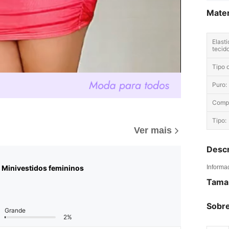
Mater
Elast
tecido
Tipo 
Puro:
Comp
Tipo:
Ver mais
Descr
Minivestidos femininos
Informa
Tama
Sobre
Grande
2%