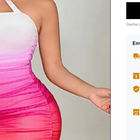
Ganhe 
En