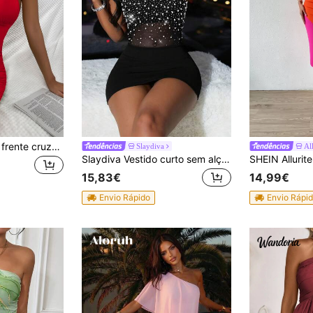
Chiquease Vestido frente cruzada peekaboo costas abertas bodycon halter para roupas de ano novo
Slaydiva
Al
Slaydiva Vestido curto sem alças com decoração de contas para senhoras, estilo simples, uso diário
15,83€
14,99€
Envio Rápido
Envio Rápi