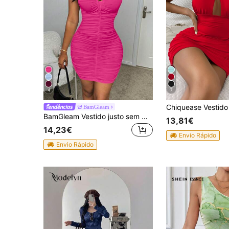
4
7
BamGleam
BamGleam Vestido justo sem mangas com decote em V profundo e plissado
13,81€
14,23€
Envio Rápido
Envio Rápido