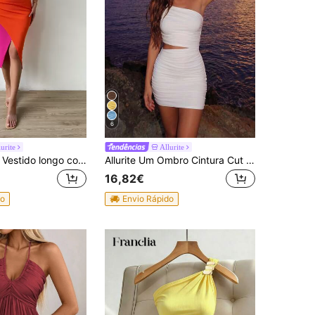
6
lurite
Allurite
SHEIN Allurite Vestido longo com corte em dois tons e um ombro assimétrico, roupa feminina
Allurite Um Ombro Cintura Cut Out Tubo Vestido Bodycon
16,82€
do
Envio Rápido