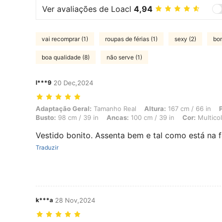
Ver avaliações de Loacl
4,94
vai recomprar (1)
roupas de férias (1)
sexy (2)
bon
boa qualidade (8)
não serve (1)
l***9
20 Dec,2024
Adaptação Geral: Tamanho Real, Altura: 167 cm / 66 in, Peso: 70 kg /
Adaptação Geral:
Tamanho Real
Altura:
167 cm / 66 in
Busto:
98 cm / 39 in
Ancas:
100 cm / 39 in
Cor:
Multicol
Vestido bonito. Assenta bem e tal como está na 
Traduzir
k***a
28 Nov,2024