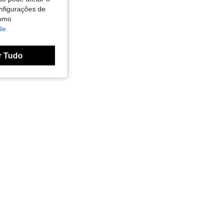
nfigurações de
como
de.
r Tudo