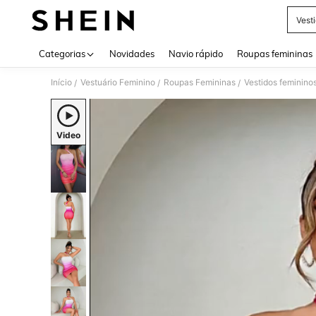
Vest
Use up 
Categorias
Novidades
Navio rápido
Roupas femininas
Início
Vestuário Feminino
Roupas Femininas
Vestidos feminino
/
/
/
Video