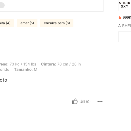
999K
ita (4)
amar (5)
encaixa bem (6)
 154 lbs, Cintura: 70 cm / 28 in, Busto: 98 cm / 39 in, Ancas: 100 cm / 39 in, Cor
Peso:
70 kg / 154 lbs
Cintura:
70 cm / 28 in
orido
Tamanho:
M
foto
Útil (0)