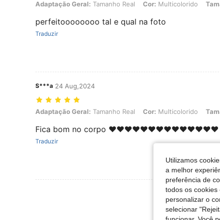
Adaptação Geral: Tamanho Real, Cor: Multicolorido, Tamanho: M
Adaptação Geral:
Tamanho Real
Cor:
Multicolorido
Tam
perfeitoooooooo tal e qual na foto
Traduzir
S***a
24 Aug,2024
Adaptação Geral: Tamanho Real, Cor: Multicolorido, Tamanho: S
Adaptação Geral:
Tamanho Real
Cor:
Multicolorido
Tam
Fica bom no corpo ❤️❤️❤️❤️❤️❤️❤️❤️❤️❤️❤️❤️❤️❤️
Traduzir
Utilizamos cookie
a melhor experiên
preferência de c
todos os cookies 
Ver Mais Ava
personalizar o c
selecionar "Rejei
funcionar. Você 