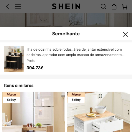
Semelhante
Ilha de cozinha sobre rodas, área de jantar extensível com
cadeiras, aparador com amplo espaço de armazenamento,
ideal para cozinha e sala de jantar como aparador (preto)
Preto
394,73€
Itens similares