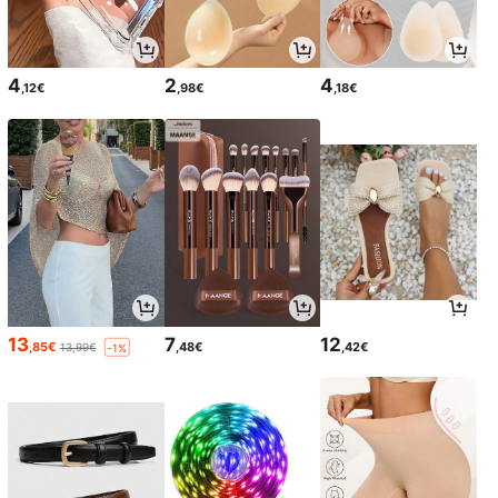
4
2
4
,12€
,98€
,18€
13
7
12
,85€
,48€
,42€
13,99€
-1%