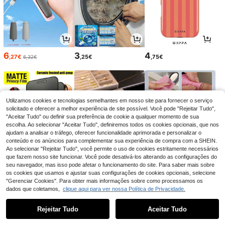
6
3
4
,27€
,25€
,75€
6,32€
Utilizamos cookies e tecnologias semelhantes em nosso site para fornecer o serviço
solicitado e oferecer a melhor experiência de site possível. Você pode "Rejeitar Tudo",
"Aceitar Tudo" ou definir sua preferência de cookie a qualquer momento de sua
escolha. Ao selecionar "Aceitar Tudo", definiremos todos os cookies opcionais, que nos
ajudam a analisar o tráfego, oferecer funcionalidade aprimorada e personalizar o
conteúdo e os anúncios para complementar sua experiência de compra com a SHEIN.
Ao selecionar "Rejeitar Tudo", você permite o uso de cookies estritamente necessários
que fazem nosso site funcionar. Você pode desativá-los alterando as configurações do
seu navegador, mas isso pode afetar o funcionamento do site. Para saber mais sobre
3
8
3
,84€
,68€
,05€
os cookies que usamos e ajustar suas configurações de cookies opcionais, selecione
3,08€
"Gerenciar Cookies". Para obter mais informações sobre como processamos os
dados que coletamos,
clique aqui para ver nossa Política de Privacidade.
1
0
Rejeitar Tudo
Aceitar Tudo