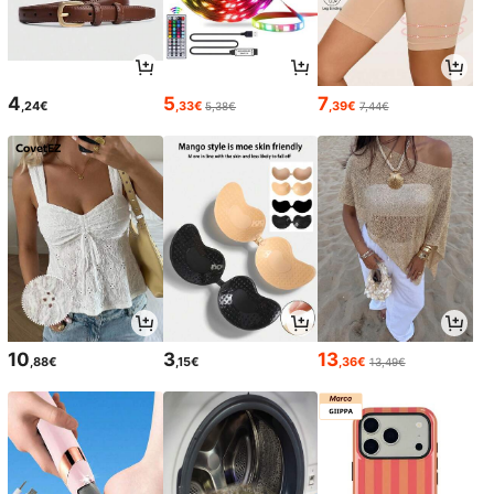
4
5
7
,24€
,33€
,39€
5,38€
7,44€
10
3
13
,88€
,15€
,36€
13,49€