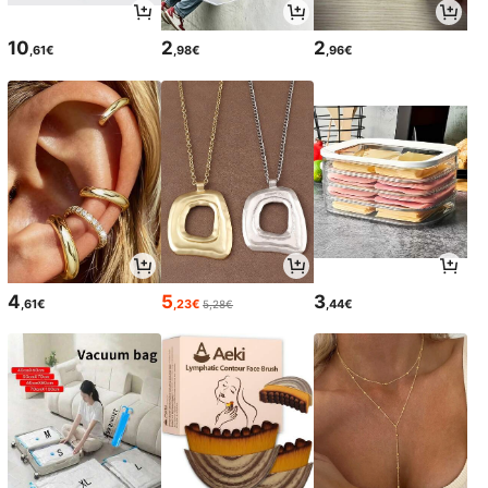
10
2
2
,61€
,98€
,96€
4
5
3
,61€
,23€
,44€
5,28€