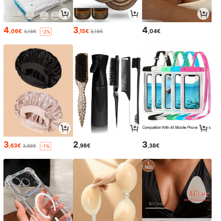
4
3
4
,06€
,15€
,04€
4,16€
3,18€
-2%
3
2
3
,63€
,98€
,38€
3,68€
-1%