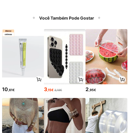
Você Também Pode Gostar
10
3
2
,61€
,15€
,95€
3,18€