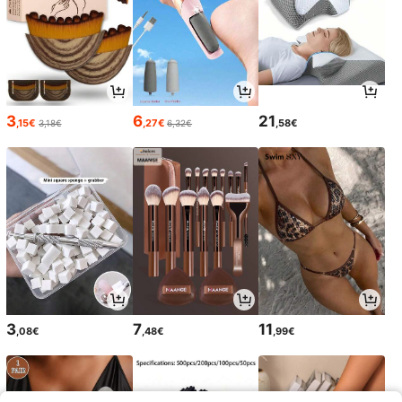
3
6
21
,15€
,27€
,58€
3,18€
6,32€
3
7
11
,08€
,48€
,99€