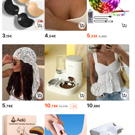
3
4
5
,15€
,04€
,33€
5,38€
5
10
10
,78€
,78€
,88€
11,17€
-3%