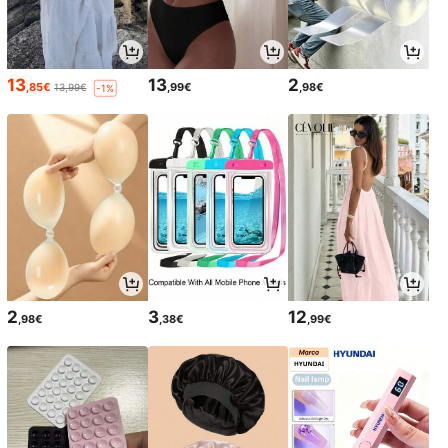
13
13
2
,85€
,99€
,98€
13,99€
-1%
2
3
12
,98€
,38€
,99€