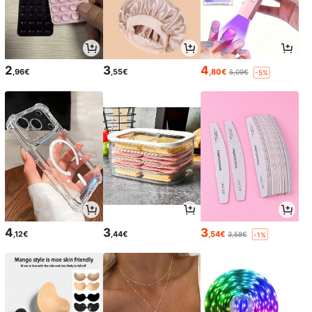
2
3
4
,96€
,55€
,80€
5,09€
-5%
4
3
3
,12€
,44€
,54€
3,58€
-1%