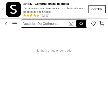
Fato De Banho Mulher
SHEIN - Compras online de moda
×
Elitara
Encontre mais descontos exclusivos e ofertas adicionais
OBTER
no aplicativo da SHEIN!
Vestidos De Verão
(5,142)
Vestidos De Cerimonia
Bikini
Fato De Banho Mulher
Elitara
Nenhum artigo encontrado.