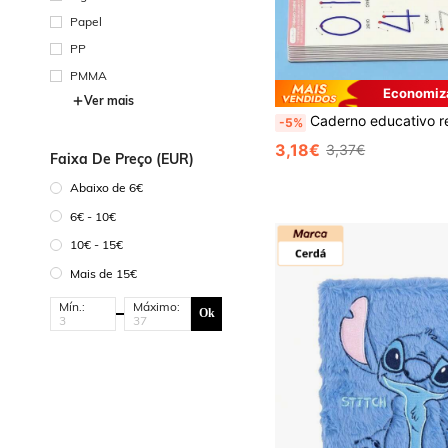
Papel
PP
PMMA
Economiza
Ver mais
Caderno educativo reutilizável com 32 páginas, prancheta de escrita apagável, material de papel durável, adequado para treinamento de controle e prática de caligrafia, cartões de prática apagáveis, introdução divertida à caligrafia básica, treinamento de foco, prática de controle da caneta apagável, cartões de foco, treinamento de controle da caneta para raciocínio, prática de controle da caneta apagável, cartões de foco, presente de Ano Novo, artigos
-5%
3,18€
3,37€
Faixa De Preço (EUR)
Abaixo de 6€
6€ - 10€
10€ - 15€
Mais de 15€
Mín.:
Máximo:
Ok