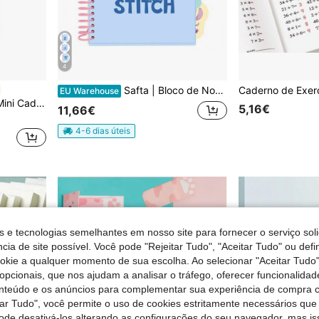
4
Safta | Bloco de Notas A5 Stitch para Crianças, Caderno com Capas Duras, 80 Folhas 80 g/m² e 4 Separadores Interiores, Licença Oficial Disney, Ideal para Escola e Presente
EU Warehouse
Artigos de Papelaria - Hape - Ref. NS11455, Volta às Aulas
5,16€
11,66€
4-6 dias úteis
s e tecnologias semelhantes em nosso site para fornecer o serviço soli
cia de site possível. Você pode "Rejeitar Tudo", "Aceitar Tudo" ou defi
ookie a qualquer momento de sua escolha. Ao selecionar "Aceitar Tudo"
opcionais, que nos ajudam a analisar o tráfego, oferecer funcionalida
onteúdo e os anúncios para complementar sua experiência de compra
tar Tudo", você permite o uso de cookies estritamente necessários que
pode desativá-los alterando as configurações do seu navegador, mas is