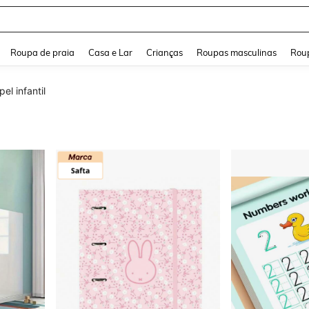
and down arrow keys to navigate search Buscas recentes and Pesquisar e Encontr
Roupa de praia
Casa e Lar
Crianças
Roupas masculinas
Roup
el infantil