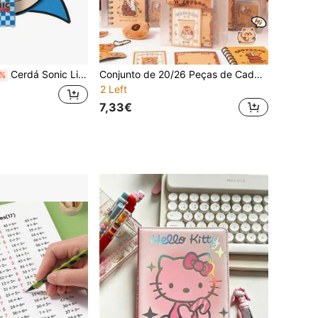
Cerdá Sonic Livro de Atividades de Colorir para Rapazes e Raparigas - Conjunto Criativo com 4 Lápis de Cor e Autocolantes, Pasta com Pega, Regresso às Aulas
Conjunto de 20/26 Peças de Cadernos com Tema de Arara-Jacinto Fofo - Perfeito para Estudantes e Amantes de Animais | Adoráveis Artigos de Escritório para a Volta às Aulas
%
2 Left
7,33€