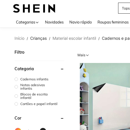
Tops
Use up 
Categorias
Novidades
Navio rápido
Roupas femininas
Início
Crianças
Material escolar infantil
Cadernos e pap
/
/
/
Filtro
Mais
Categoria
Cadernos infantis
Notas adesivas
infantis
Blocos de escrita
infantil
Cartões e papel infantil
Cor