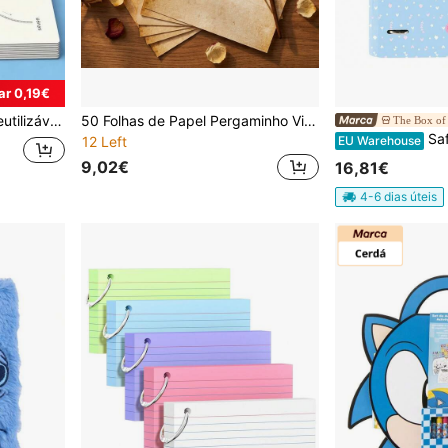
r 0,19€
 de papelaria: materiais de escritório, materiais escolares, decoração de escritório, materiais para volta às aulas, recompensas escolares, itens para volta às aulas.
50 Folhas de Papel Pergaminho Vintage, Papel Imprimível 8,5*11 Polegadas, Papel para Scrapbook Dupla Face 100g, Adequado para Junk Journals, Regresso às Aulas
The Box of 
Safta Carp 4 Ani 35mm c
EU Warehouse
12 Left
9,02€
16,81€
4-6 dias úteis