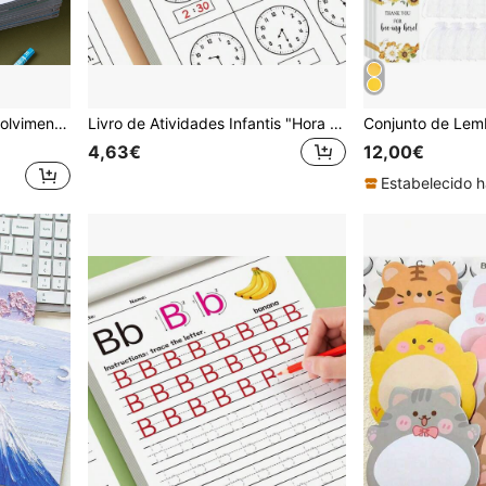
r para crianças, livro Montessori, livro de aprendizagem para crianças pequenas
Livro de Atividades Infantis "Hora de Aprender", Ideal para Educação Domiciliar e Atividades na Educação Infantil, Inclui Exercícios de Leitura e Matemática, Perfeito para o Ensino em Sala de Aula e para o Retorno às Aulas. Ótimo Presente de Natal.
4,63€
12,00€
Estabelecido h