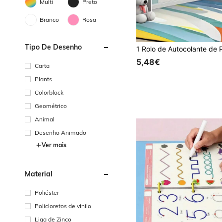
Multi
Preto
Branco
Rosa
Tipo De Desenho
5,48€
Carta
Plants
Colorblock
Geométrico
Animal
Desenho Animado
Ver mais
Material
Poliéster
Policloretos de vinilo
Liga de Zinco