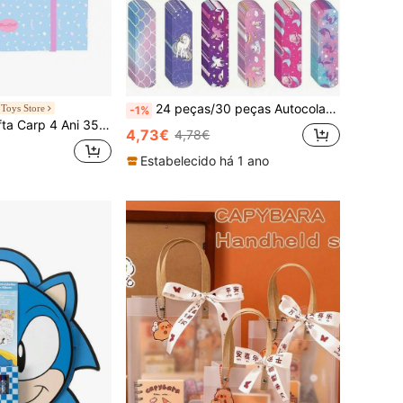
24 peças/30 peças Autocolantes Respiráveis Estilo Menina de Desenho Animado Fofo, 6 Estilos PE Autoadesivos, Notas Adesivas Desportivas para Exterior - Halloween e Regresso às Aulas
Toys Store
-1%
om Refil BlackFit8 "Smile" 27x32x3,5 cm Entrega 24/48h para Espanha (Península) - BlackFit8 - Pastas Infantis - Regresso às Aulas
4,73€
4,78€
Estabelecido há 1 ano