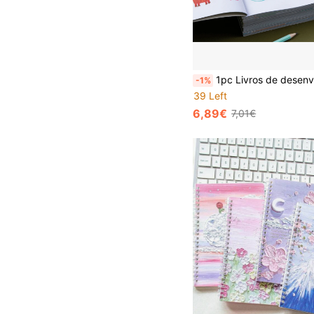
1pc Livros de desenvolvimento do cérebro esquerdo e direito para crianças de 2 a 4 a 5 a 6 anos de idade Pensamento do cérebro inteiro Lógica Atenção Treinamento Iluminação Livros de educação infantil Livros de colori
-1%
39 Left
6,89€
7,01€