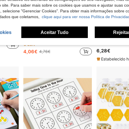
 site. Para saber mais sobre os cookies que usamos e ajustar suas co
s, selecione "Gerenciar Cookies". Para obter mais informações sobre 
dados que coletamos,
clique aqui para ver nossa Política de Privacida
okies
Aceitar Tudo
Rejeita
Conjunto de 200 Notas Adesivas Transparentes, 2 Combinações de Tamanhos, Escrita Suave, Notas Semitransparentes Autoadesivas para Anotações em Livros, Regresso às Aulas
120 peças/240 peças/360 peças Notas Adesivas Fofas com Pata de Gato Cartoon, 6 Estilos Blocos de Notas Retangulares Semibrilhantes, Adequados para Registos e Escritório, Regresso às Aulas
-14%
33 Left
3 Left
6,28€
4,06€
4,76€
Estabelecido h