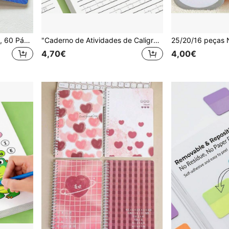
1 peça Caderno Espiral A5, 60 Páginas de Papel Pautado, Design de Capa Estilo Pintura a Óleo de Desenhos Animados, Adequado para a Época de Regresso às Aulas
"Caderno de Atividades de Caligrafia ABC: 32 Páginas de Alfabeto e Números para Praticar a Caligrafia na Educação Infantil, Perfeito para o Desenvolvimento da Alfabetização e Habilidades na Pré-Escola"
4,70€
4,00€