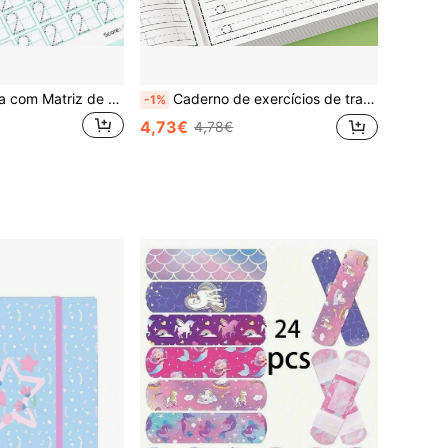
Livro de Caligrafia com Matriz de Pontos de 48 Páginas, Livro de Exercícios com Números de 0 a 100, Livro de Exercícios de Controle da Caneta para Educação Infantil, Materiais de Aprendizagem para Família e Escola, Livro Didático de Matemática para Educação Infantil
Caderno de exercícios de traçado de letras do alfabeto de 32 páginas para crianças | Prática do alfabeto de A a Z para pré-escola e jardim de infância | Livro divertido para escrita inicial com páginas de desenho, caderno, palavra mágica, ótimo presente, livro de prática, livro de escrita em inglês lúdico e durável, benéfico para a volta às aulas
-1%
4,73€
4,78€