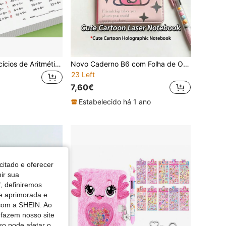
Caderno de Exercícios de Aritmética com 48 Páginas, para Uso de Ensino dos Pais, Caderno de Exercícios de Multiplicação e Divisão, Caderno de Matemática, Adequado para a Prática Diária de Alunos do 3.º, 4.º e 5.º Anos, Caderno de Exercícios, Caderno de Exercícios de Multiplicação e Divisão
Novo Caderno B6 com Folha de Ouro, Desenho Animado Fofo - Diário de Gato - Planeador de Páginas Coloridas com Linhas para Estudantes, Volta às Aulas
23 Left
7,60€
Estabelecido há 1 ano
citado e oferecer
nir sua
, definiremos
de aprimorada e
 com a SHEIN. Ao
 fazem nosso site
so pode afetar o