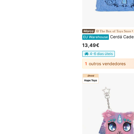
The Box of Toys Store
Cerdá Cadernos para Criança
EU Warehouse
13,49€
4-6 dias úteis
1
outros vendedores