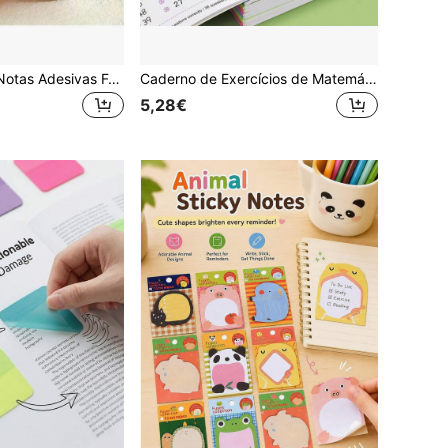
25/20/16 peças Notas Adesivas Fofas de Animais de Desenhos Animados para Crianças
Caderno de Exercícios de Matemática para Crianças com 64 Páginas sobre Adição e Subtração, Caderno de Adição e Subtração: Números até 10, 20, 50 e 100*, e uma Variedade de Livros de Leitura - Presentes Perfeitos para o Início do Ano Letivo e a Época de Regresso às Aulas.
5,28€