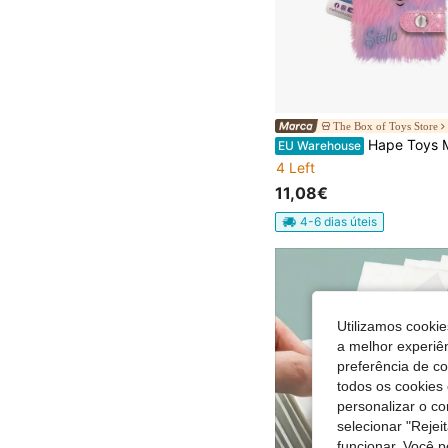
The Box of Toys Store
Hape Toys Mini Caderno Felpudo 11x7,50x3 cm Entrega em 24/48h para Espanha (Península) - 
EU Warehouse
4 Left
11,08€
4-6 dias úteis
Utilizamos cookie
a melhor experiên
preferência de c
todos os cookies 
personalizar o c
selecionar "Rejei
funcionar. Você 