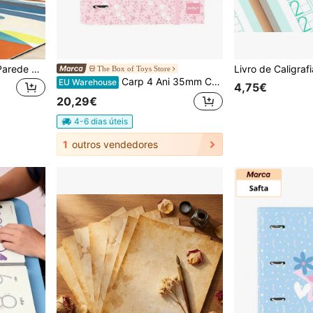
1 Rolo de Autocolante de Parede para Quadro Branco/Quadro de Giz com Apagador, Quadro de Notas em Tela para Decoração de Escritório e Casa, Regresso às Aulas
The Box of Toys Store
Carp 4 Ani 35mm C/Recambio "Flores" 27x32x3,5 cm Entrega 24/48h para Espanha (Península) - Pastas Infantis - Safta - Ref. 542520666, Volta às Aulas
EU Warehouse
4,75€
20,29€
4-6 dias úteis
1
outros vendedores