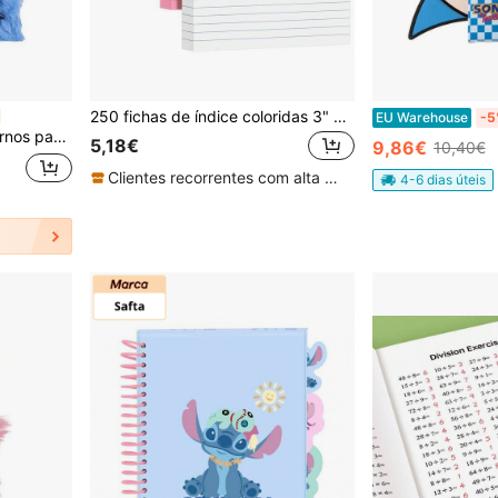
250 fichas de índice coloridas 3" X 5" com anel de chaves, cartões de estudo resistentes em 5 cores sortidas (50 unidades de cada), portáteis, para volta às aulas
EU Warehouse
-5
s, Volta às Aulas
5,18€
9,86€
10,40€
Clientes recorrentes com alta taxa de retorno
4-6 dias úteis