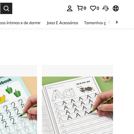
0
0
ar. Press Enter to select.
as íntimas e de dormir
Joias E Acessórios
Tamanhos grandes
Sapa