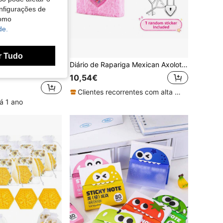
nfigurações de
como
de.
r Tudo
Autocolante Eletrostático Removível para Quadro Branco, Película Reutilizável para Desenho a Seco, Quadro de Graffiti Sem Adesivo para Crianças, Volta às Aulas
Diário de Rapariga Mexican Axolotl com Fechadura e Chave, Conjunto de Diário/Caderno de Viagem para Crianças, Adequado para Escrever e Desenhar, Regresso às Aulas
10,54€
Clientes recorrentes com alta taxa de retorno
á 1 ano