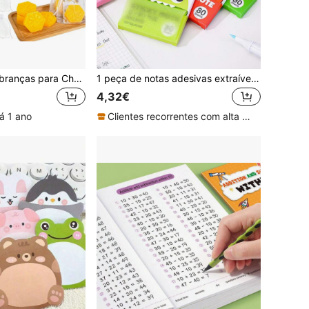
Conjunto de Lembranças para Chá de Bebé com Tema de Abelha, 60 peças/20 conjuntos ou 90 peças/30 conjuntos, inclui sabonetes em favo de mel, cartões de agradecimento, sacos de , Volta às Aulas
1 peça de notas adesivas extraíveis com tema de fruta, peroladas e transparentes, abas autoadesivas para memorandos, para marcar conhecimentos essenciais e organizar, volta às aulas
4,32€
á 1 ano
Clientes recorrentes com alta taxa de retorno