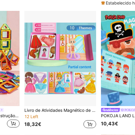
Estabelecido h
Livro de Atividades Magnético de Vestir Princesas para Crianças, 10 Temas, Livro Educativo de Atividades, Jogo Criativo de Correspondência Magnética, Adequado para Crianças a Partir dos 3 Anos
l
POKOJ
Blocos Magnéticos de Construção para Crianças, Brinquedo Educativo STEM com Ímãs Grandes, Conjunto de Construção Magnético para Crianças a partir de 3 Anos, Presente de Aniversário, Cor Aleatória
12 Left
10,43€
18,32€