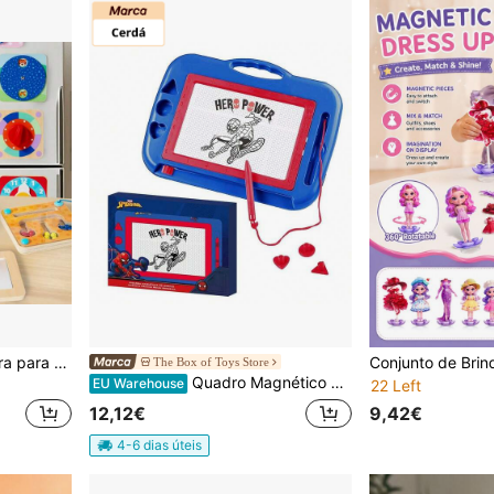
Jogo magnético de madeira para geladeira, ideal para desenvolver a coordenação motora e a cognição infantil. Quebra-cabeça decorativo e perfeito para presente de Natal.
The Box of Toys Store
Quadro Magnético Spiderman 32,5 X 24,5 X 3,0 Cm ✅ Entrega em 24/48 Horas para Espanha (Península) - Secretárias e Quadros Brancos Infantis - Jogos de Desenho e Pintura - Cerdá - Ref. 2700001815
EU Warehouse
22 Left
9,42€
12,12€
4-6 dias úteis