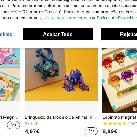
8,75€
 site. Para saber mais sobre os cookies que usamos e ajustar suas co
s, selecione "Gerenciar Cookies". Para obter mais informações sobre 
dados que coletamos,
clique aqui para ver nossa Política de Privacida
okies
Aceitar Tudo
Rejeita
Quebra-cabeça Montessori Magnético 3 em 1 para Crianças, Brinquedo Educativo Pré-escolar para Meninos e Meninas de 3 a 6 Anos, Presente de Natal, Brinquedo Interativo de Mesa para Pais e Filhos que Melhora a Concentração e o Raciocínio Lógico
Brinquedo de Modelo de Animal Rã Impresso em 3D para Alívio de Stress, Articulações e Membros Móveis Realistas, Modelo de Animal Impresso em 3D, Olhos Vibrantes, Sem Necessidade de Energia, Estrutura de Plástico, Adequado para Secretária, Frigorífico, Decoração de Carro, Decoração de Casa e Escritório, Decoração de Aquário, Presente Ideal para Amantes da Natureza, Natal
17 Left
(100
4,87€
8,99€