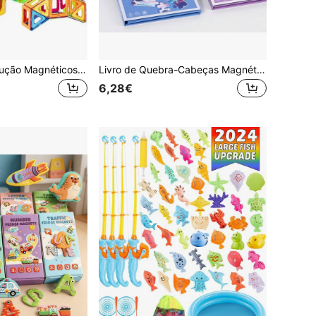
Blocos de Construção Magnéticos, Resistentes, Brinquedos STEM Adequados para Meninos e Meninas a partir de 3 Anos, Educativos e Divertidos, Jogo de Quebra-Cabeça para Crianças em Idade Pré-Escolar, Blocos Magnéticos 3D (Pequenos/Grandes)
Livro de Quebra-Cabeças Magnéticos Progressivos 3 em 1, Brinquedos Montessori Multicoloridos, Adequado para Crianças a partir de 3 Anos, Inclui Temas de Animais Marinhos, Transportes e Dinossauros, Brinquedo Educativo e Divertido para Crianças em Idade Pré-Escolar, Também um Presente Ideal
6,28€