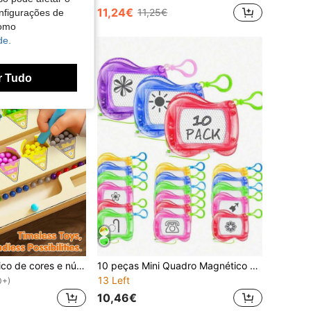
11,24€
11,25€
nfigurações de
como
de.
r Tudo
Labirinto magnético de cores e números, Labirinto de classificação de cores de madeira, Tabuleiro de quebra-cabeça de aprendizagem de contagem de correspondência de cores de madeira, Jogos de correspondência de contagem Montessori Tabuleiro de classificação de cores, Brinquedos de habilidades motoras finas Montessori para crianças de 3 anos ou mais Halloween, Brinquedos magnéticos, Jogo magnético, Crianças, Jogo de pedras magnéticas, Aprendizagem Montessori, Blocos numéricos, Brinquedos magnéticos magnéticos, Criança pequena
10 peças Mini Quadro Magnético de Desenho, Mini Bloco de Desenho Apagável, Quadro de Desenho com Clipe de Chaveiro para Mochila, Tablet de Escrita Portátil Pequeno, Lembrancinhas de Festa, Recompensas de Sala de Aula, Enchimentos de Meia de Natal, Cores Aleatórias
13 Left
0+)
10,46€