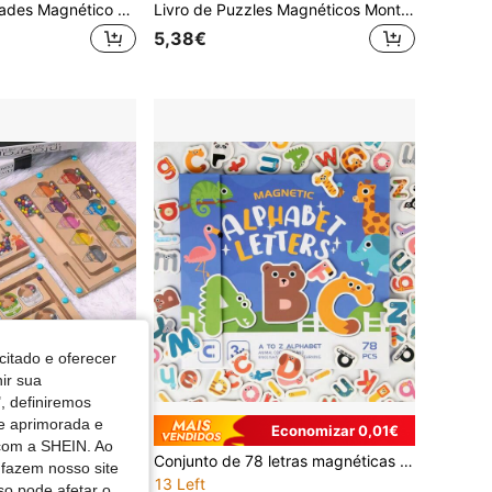
Quadro de Atividades Magnético Multifuncional de Madeira para Frigorífico, Botões de Vestir para Bebé, Atacadores, Engrenagens, Relógio, Brinquedo Magnético Educativo para Educação Precoce
Livro de Puzzles Magnéticos Montessori 9/16 Peças Animais Dinossauros Brinquedo Educativo para Motricidade Fina Presente para Crianças Pequenas a partir dos 3 Anos
5,38€
citado e oferecer
nir sua
, definiremos
de aprimorada e
Economizar 0,01€
 com a SHEIN. Ao
Labirinto Magnético de Cores e Números, Labirinto de Madeira para Classificação de Cores, Quebra-cabeça de Combinação de Cores e Contagem, Jogo Montessori de Combinação e Contagem, Brinquedo Montessori para Desenvolvimento da Coordenação Motora Fina
Conjunto de 78 letras magnéticas de animais de desenho animado, incluindo livro de correspondência de letras maiúsculas e minúsculas, brinquedos Montessori, adequado para crianças pequenas, bebês e crianças em idade pré-escolar, jogo magnético, ímãs, atividades de aprendizagem pré-escolar, livro sensorial, livro de atividades, brinquedos de viagem, brinquedos educativos, livro de aprendizagem do alfabeto, brinquedos sensoriais, brinquedos para desenvolvimento da coordenação motora fina, reconhecimento de cores, animais, jogo de ortografia de palavras iniciais, presente de aniversário, presente de Natal, adequado para meninos e meninas de 3 a 6 anos.
 fazem nosso site
13 Left
so pode afetar o