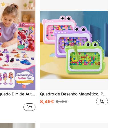
Conjunto de Brinquedo DIY de Autocolantes Magnéticos para Vestir Princesas para Crianças, Brinquedo Educativo de Jogo de Papéis Magnético para Interação entre Pais e Filhos, Adequado para Raparigas de 3-12 Anos, Presente de Brinquedo, Presente de Aniversário
Quadro de Desenho Magnético, Puzzle Colorido com Controlo de Caneta, Tabuleiro de Jogo Magnético, Jogos para Raparigas, Jogos para Rapazes, Jogos Infantis, Brinquedos para Rapazes e Raparigas, Brinquedos Magnéticos para Crianças, Presentes para Crianças, Natal, Presentes de Aniversário, Presentes para Crianças
8,49€
8,52€