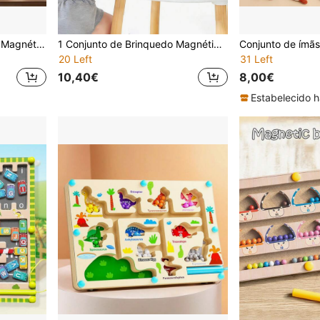
Livro de Quebra-Cabeças Magnéticos Montessori com 50 peças, 3 em 1: Animais, Veículos, Fazenda e Oceano - Colorido. Ideal para crianças de 3 a 6 anos. Livro de jogos magnéticos, portátil e silencioso para viagens. Brinquedo Montessori que estimula a observação cognitiva, promove o aprendizado prático e é uma ótima atividade para pré-escola e jardim de infância. Presente perfeito para meninos e meninas no Natal e aniversário.
1 Conjunto de Brinquedo Magnético Pica-Pau para Pegar Insetos e Pescar para Crianças a partir de 3 Anos - Jogo Interativo de Mesa para Pais e Filhos, Brinquedo Educativo para Treinamento de Coordenação Motora e Concentração
20 Left
31 Left
10,40€
8,00€
Estabelecido h