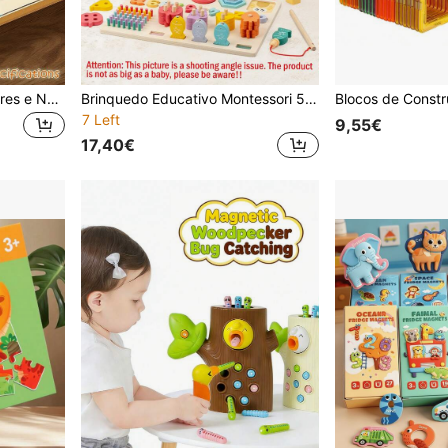
Labirinto Magnético de Cores e Números em Madeira para Crianças, Labirinto de Classificação de Cores em Madeira, Tabuleiro de Puzzle de Aprendizagem de Contagem e Correspondência de Cores em Madeira, Brinquedos Montessori para Motricidade Fina, Brinquedos Magnéticos, Jogos Magnéticos. Adequado para Crianças a Partir dos 3 Anos
Brinquedo Educativo Montessori 5 em 1 para Crianças: Quebra-cabeça de Encaixe de Formas, Jogo de Empilhar Pinos com Tema de Pescaria, Blocos Numéricos, Jogo de Inserção de Palitos, para Meninos e Meninas
7 Left
9,55€
17,40€