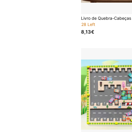
28 Left
8,13€