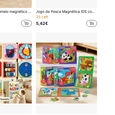
Labirinto de cogumelo magnético de madeira, labirinto de classificação de cores de madeira, quadro de classificação de cores e números Montessori, brinquedos de coordenação motora fina Montessori, brinquedos magnéticos, jogos magnéticos, adequados para crianças de 3 anos ou mais
Jogo de Pesca Magnética IDS com Ímãs Coloridos de Animais Marinhos - Brinquedo Educativo, Inclui Peixe, Tartaruga, Polvo, Estrela-do-mar e Ímãs Combinando - Presente Ideal de Aniversário e Natal, Adequado para Brincadeiras na Água, Brincadeiras Sensoriais, Brincadeiras de Faz de Conta, Jogos Educativos, Recursos de Aprendizagem Inicial, Diversão em Família, Inclui Ímãs em Formato de Peixe e Ímãs Educativos
23 Left
5,42€