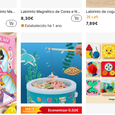
Brinquedo Educativo Labirinto Magnético de Letras com Dinossauros, Brinquedo de Aprendizagem de Ortografia com Tema de Estacionamento, Inclui Contagem, Classificação por Cores e Treinamento de Habilidades Motoras Finas, Ideal para Presentes de Aniversário, Halloween e Natal para Crianças
Labirinto Magnético de Cores e Números, Quebra-cabeça Magnético de Madeira com Dinossauro e Sorvete, Brinquedo Montessori para Crianças Aprenderem a Contar, Classificar Cores e Desenvolver a Coordenação Motora Fina, Ideal para Pré-escolares, Presentes de Ação de Graças, Natal e Páscoa.
26 Left
8,30€
7,89€
Estabelecido há 1 ano
Economizar 0,02€