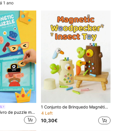
á 1 ano
1 Conjunto de Brinquedo Magnético Pica-pau Médico para Capturar Insetos - Jogo Interativo de Mesa para Crianças a partir de 3 Anos, que Desenvolve a Coordenação Motora e a Concentração, Brinquedo Educativo de Quebra-Cabeça.
A
POKOJA LAND Livro de puzzle magnético para crianças, jogo de tabuleiro portátil dobrável em 3 partes, atividade educativa precoce de correspondência de formas, brinquedo de viagem para desenvolvimento da motricidade fina para bebés a partir dos 36M+
4 Left
10,30€