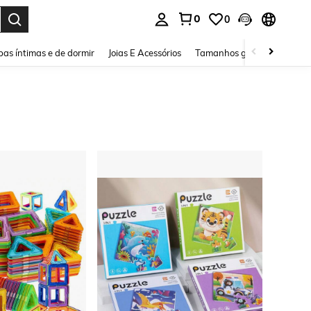
0
0
ar. Press Enter to select.
as íntimas e de dormir
Joias E Acessórios
Tamanhos grandes
Sapa