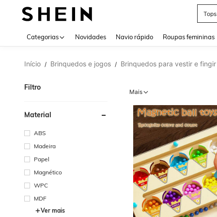
Tops
Use up 
Categorias
Novidades
Navio rápido
Roupas femininas
Início
Brinquedos e jogos
Brinquedos para vestir e fingi
/
/
Filtro
Mais
Material
ABS
Madeira
Papel
Magnético
WPC
MDF
Ver mais