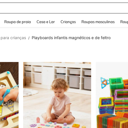
and down arrow keys to navigate search Buscas recentes and Pesquisar e Encontr
Roupa de praia
Casa e Lar
Crianças
Roupas masculinas
Roup
r para crianças
Playboards infantis magnéticos e de feltro
/