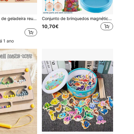
Conjunto de ímãs de geladeira reutilizáveis com o alfabeto de animais, ideal para o aprendizado inicial do alfabeto e para o desenvolvimento da coordenação motora fina em crianças.
Conjunto de brinquedos magnéticos de pesca com 19/36/47/71 peças - com bacia de água, piscina inflável, varas, rede, peixes flutuantes de plástico, animais marinhos coloridos, presente de aniversário para meninos e meninas a partir de 3 anos
10,70€
á 1 ano