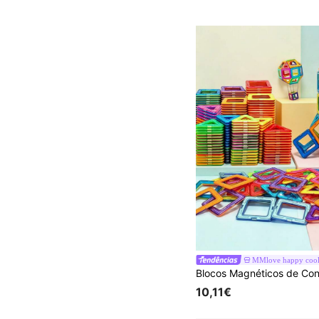
MMlove happy coo
10,11€