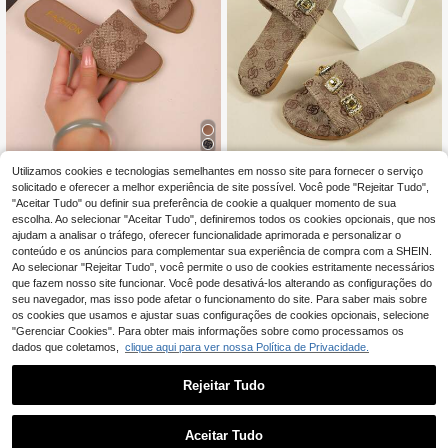
Utilizamos cookies e tecnologias semelhantes em nosso site para fornecer o serviço
1 par de sandálias infantis retrô flor
Chinelo infantil feminino de verão, n
ais de tira única, chinelos leves, mo
ovo, feito à mão, com fivela, decora
solicitado e oferecer a melhor experiência de site possível. Você pode "Rejeitar Tudo",
11
8
,52€
,69€
dernos e antiderrapantes com sola
ção brilhante, bico redondo, confort
"Aceitar Tudo" ou definir sua preferência de cookie a qualquer momento de sua
macia, calçados casuais de verão p
ável e fofo. Sandálias versáteis e es
escolha. Ao selecionar "Aceitar Tudo", definiremos todos os cookies opcionais, que nos
ara meninas.
tilosas para festas, praia e uso casu
ajudam a analisar o tráfego, oferecer funcionalidade aprimorada e personalizar o
al.
conteúdo e os anúncios para complementar sua experiência de compra com a SHEIN.
Ao selecionar "Rejeitar Tudo", você permite o uso de cookies estritamente necessários
que fazem nosso site funcionar. Você pode desativá-los alterando as configurações do
seu navegador, mas isso pode afetar o funcionamento do site. Para saber mais sobre
os cookies que usamos e ajustar suas configurações de cookies opcionais, selecione
"Gerenciar Cookies". Para obter mais informações sobre como processamos os
dados que coletamos,
clique aqui para ver nossa Política de Privacidade.
Rejeitar Tudo
Aceitar Tudo