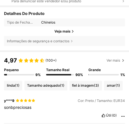
Para denunciar este vendedor e/ou produto
Detalhes Do Produto
Tipo de Fechamento:
Chinelos
Veja mais
Informações de segurança e contactos
4,97
(100+)
Ver mais
Pequeno
Tamanho Real
Grande
9%
90%
1%
linda
(1)
Tamanho adequado
(1)
fiel à imagem
(3)
amar
(1)
y***9
Cor: Preto / Tamanho: EUR34
sonbpreciosas
Útil
(0)