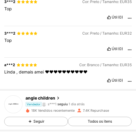
3***2
Cor: Preto / Tamanho: EUR35
Top
Útil
(0)
3***2
Cor: Preto / Tamanho: EUR32
Top
Útil
(0)
a***2
Cor: Branco / Tamanho: EUR35
Linda
,
demais
amei
❤️❤️❤️❤️❤️❤️❤️❤️❤️❤️
Útil
(0)
2.8K Seguidores
4,90
angle children
s***1
seguiu
1 dia atrás
Vendedor
a***a
está a navegar
18K Vendidos recentemente
7.4K Repurchase
2.8K Seguidores
4,90
Seguir
Todos os itens
2.8K Seguidores
4,90