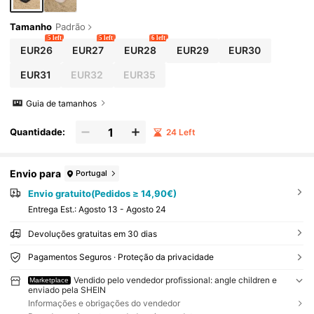
Tamanho
Padrão
5 left
5 left
6 left
EUR26
EUR27
EUR28
EUR29
EUR30
EUR31
EUR32
EUR35
Guia de tamanhos
Quantidade:
24 Left
Envio para
Portugal
Envio gratuito(Pedidos ≥ 14,90€)
Entrega Est.:
Agosto 13 - Agosto 24
Devoluções gratuitas em 30 dias
Pagamentos Seguros · Proteção da privacidade
Vendido pelo vendedor profissional: angle children e
Marketplace
enviado pela SHEIN
Informações e obrigações do vendedor