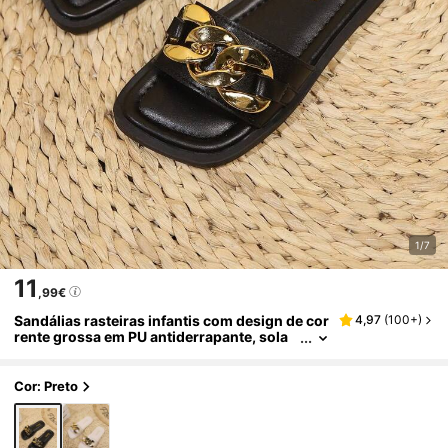
1/7
11
,99€
Sandálias rasteiras infantis com design de cor
4,97
(
100+
)
rente grossa em PU antiderrapante, sola
macia e bico quadrado, casuais e versátei
s para uso interno/externo, praia, adequadas
para primavera/verão
Cor: Preto