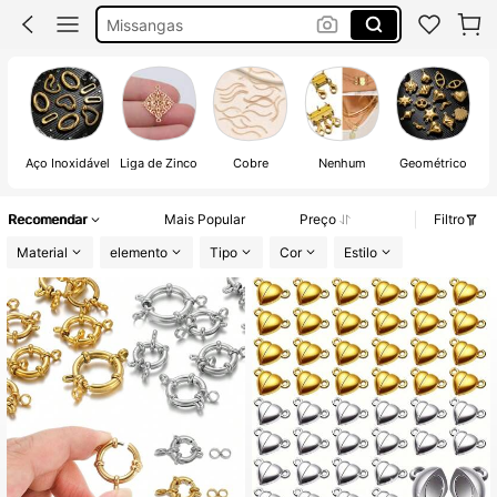
Pingentes Aço Inoxidavel
Pingente Aço Inoxidável
Pendentes Aço Inoxidavel
Aço Inoxidável
Liga de Zinco
Cobre
Nenhum
Geométrico
Recomendar
Mais Popular
Preço
Filtro
Material
elemento
Tipo
Cor
Estilo