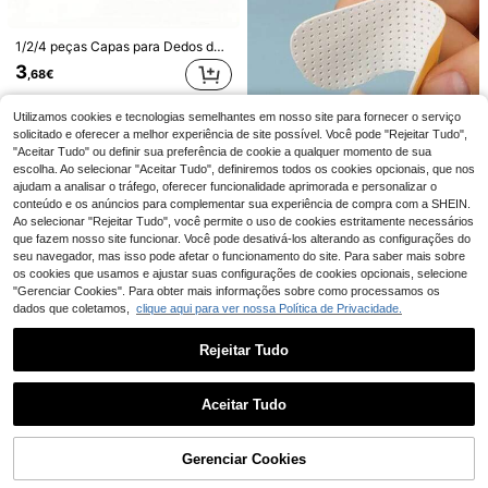
6
9
1/2/4 peças Capas para Dedos de Cor Sólida para Homens e Mulheres Uso Doméstico
COSYLEE 1 Par de Palmilhas de Látex de Alta Elasticidade com Absorção de Choque e Amortecimento para Sapatos Desportivos, Suporte de Arco e Respiráveis
Economizar 0,02€
3
,68€
4
,65€
1 par de almofadas antiderrapantes de silicone macio para antepé, almofada confortável que absorve choques para evitar dor e abrasão nos pés, adequada para saltos altos, sapatilhas, sandálias, primavera/verão
Envio Rápido
(1000+)
Utilizamos cookies e tecnologias semelhantes em nosso site para fornecer o serviço
solicitado e oferecer a melhor experiência de site possível. Você pode "Rejeitar Tudo",
3
,35€
3,37€
"Aceitar Tudo" ou definir sua preferência de cookie a qualquer momento de sua
escolha. Ao selecionar "Aceitar Tudo", definiremos todos os cookies opcionais, que nos
ajudam a analisar o tráfego, oferecer funcionalidade aprimorada e personalizar o
conteúdo e os anúncios para complementar sua experiência de compra com a SHEIN.
Ao selecionar "Rejeitar Tudo", você permite o uso de cookies estritamente necessários
que fazem nosso site funcionar. Você pode desativá-los alterando as configurações do
4
seu navegador, mas isso pode afetar o funcionamento do site. Para saber mais sobre
os cookies que usamos e ajustar suas configurações de cookies opcionais, selecione
5 pares de protetores de calcanhar macios: Palmilhas antiderrapantes e com absorção de impacto, protetores de salto alto, forros de calcanhar invisíveis, adequados para saltos altos e tênis, protegem calcanhares e , acessórios de calçados unissex
"Gerenciar Cookies". Para obter mais informações sobre como processamos os
(1000+)
dados que coletamos,
clique aqui para ver nossa Política de Privacidade.
3
,18€
2 peças de almofadas de silicone transparentes para saltos altos, almofadas invisíveis anti-fricção para calcanhar para mulher
Rejeitar Tudo
Clientes recorrentes com alta taxa de
3
,48€
Mostrar artigos semelhantes em stock
Veja tudo
Aceitar Tudo
Desculpe, este produto está esgotado.
Gerenciar Cookies
ESGOTADO
1/3/5/10 pares de meias invisíveis para sola, meias para sandálias, meias femininas de meia-altura, almofadas para antepé, meias com dedos à mostra, meias antiderrapantes de cinco dedos
6