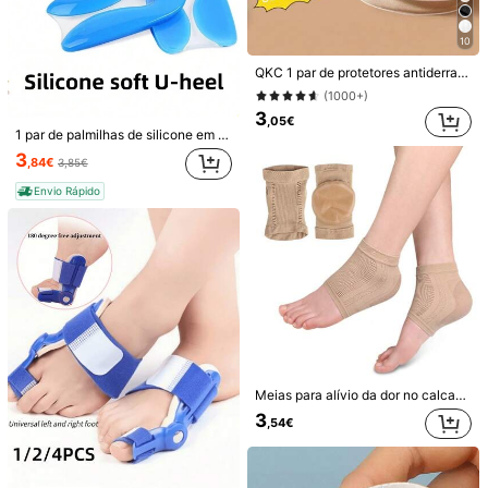
10
QKC 1 par de protetores antiderrapantes para salto alto de verão, feitos de material esponjoso para absorção de suor e conforto de amortecimento, adequados para mulheres com pés suados, material de volta às aulas, botas, acessórios para calçados femininos, para atividades ao ar livre, esportes, viagens, casa, escritório, escola
(1000+)
3
,05€
1 par de palmilhas de silicone em formato de U com gel para calcanhar, absorção de impacto para homens e mulheres, material escolar, botas, acessórios para calçados femininos, para atividades ao ar livre, esportes, viagens, uso doméstico, escritório, escola
QKC 1 Par/2 Pares de Botas Masculinas Macias e Confortáveis com Amortecimento de Ar, Absorção de Choque, Respiráveis e Absorventes de Suor, Sapatos de Pele, Meia Acolchoados
-1%
3
,84€
3,85€
4 peças de tiras finas antiderrapantes, invisíveis, transparentes e macias para mulheres, para sandálias e saltos altos
4
,63€
4,68€
Envio Rápido
3
,05€
Envio Rápido
Meias para alívio da dor no calcanhar com almofada hidratante em gel, anti-rachaduras, almofadas para alívio de esporões/batidas, tênis femininos e masculinos, calçados casuais, materiais de volta às aulas, botas, acessórios para calçados femininos, para atividades ao ar livre, esportes, viagens, casa, escritório, escola
3
,54€