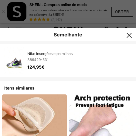
SHEIN - Compras online de moda
×
Encontre mais descontos exclusivos e ofertas adicionais
OBTER
no aplicativo da SHEIN!
(5,142)
Semelhante
Nike Inserções e palmilhas
386429-531
124,95€
Itens similares