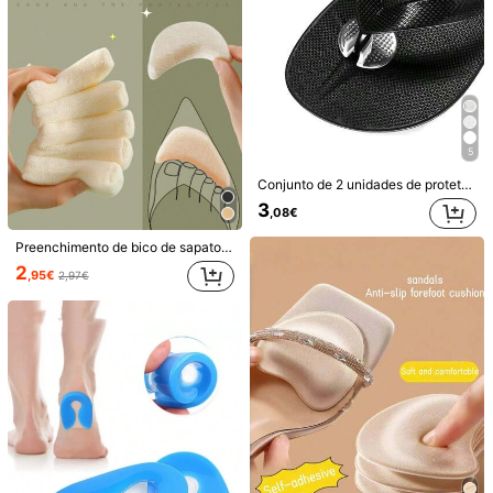
5
Conjunto de 2 unidades de protetores de antepé para sandálias de dedo, modelo novo para o verão. Confortáveis, laváveis e com amortecimento, feitos de silicone. Ideais para sandálias, sapatos e sapatos de salto alto.
6
3
,08€
QKC 1 par de adesivos de couro para a parte dianteira do pé para salto alto, adesivos macios que absorvem choque, suor e antiderrapantes para sandálias de verão, almofadas autoadesivas invisíveis antiderrapantes para a parte dianteira do pé para saltos altos femininos, materiais de volta às aulas, botas, acessórios para calçados femininos, para atividades ao ar livre, esportes, viagens, casa, escritório, escola
1-5 Pares de Almofadas para Antepé de Sapatos de Salto Alto em Pele, Macias e Absorventes, Invisíveis, Antiderrapantes e Autocolantes, Unissexo
Preenchimento de bico de sapato, ajustadores de tamanho de calçado, palmilhas macias para sapatos de salto alto, aumento de tamanho e conforto para sapatos de salto alto femininos, ideias de presentes de inverno.
3
(1000+)
,38€
2
,95€
3
2,97€
,33€
Envio Rápido
Clientes recorrentes com alta taxa de