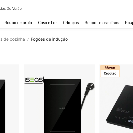
idos De Verão
and down arrow keys to navigate search Buscas recentes and Pesquisar e Encontr
Roupa de praia
Casa e Lar
Crianças
Roupas masculinas
Roup
os de cozinha
Fogões de indução
/