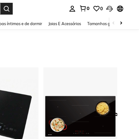
0
0
ar. Press Enter to select.
as íntimas e de dormir
Joias E Acessórios
Tamanhos grandes
Sapa