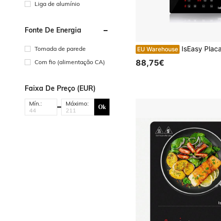
Liga de alumínio
Fonte De Energia
IsEasy Placa de vitrocerâmica 2 placas Temporizador sem moldur
Tomada de parede
EU Warehouse
88,75€
Com fio (alimentação CA)
Faixa De Preço (EUR)
Mín.:
Máximo:
Ok