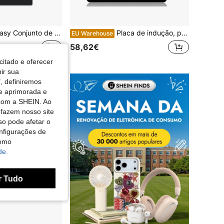
s, 2 queimadores, placa vitrocerâmica Domino, 29,5 cm, 3000 W, 2 zonas de cozimento, 9 níveis de temperatura, controle por toque, trava de para crianças, timer de 1 a 99 minutos, adequada para todos os tipos de panelas.
Placa de indução, placa de indução IsEasy 1 placa 2100W, placa de 28cm, placa de indução portátil, 9 posições de aquecimento, temporizador de 8 horas, controlo tátil, função booster, preto, 220-240V
EU Warehouse
58,62€
citado e oferecer
nir sua
, definiremos
de aprimorada e
 com a SHEIN. Ao
 fazem nosso site
so pode afetar o
nfigurações de
como
de.
r Tudo