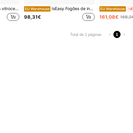
00 W, temporizador multizona, incorporado
IsEasy Fogões de indução
EU Warehouse
EU Warehouse
-4
98,31€
161,08€
168,2
1
Total de 1 páginas