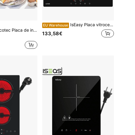
IsEasy Placa vitrocerâmica, 4 zonas de cozimento (1800 W x 2 + 1200 W x 2), 9 níveis de temperatura, controle por toque, trava de para crianças, timer de 1 a 99 minutos, adequada para todos os tipos de panelas.
EU Warehouse
a de indução portátil Ctec Full Magma Grill - ✅Entrega em 5-7 dias
133,58€