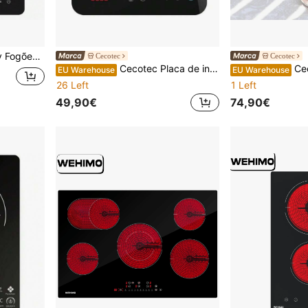
ões de indução
Cecotec
Cecotec
Cecotec Placa de indução portátil Full Magma Single Ctec - ✅Entrega 24/72h
Cecotec Plac
EU Warehouse
EU Warehouse
26 Left
1 Left
49,90€
74,90€