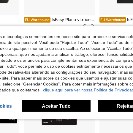
IsEasy Placa vitrocerâmica, 5 zonas de cozimento, 77 cm, potência de 8600 W, 9 níveis de potência, controle por toque em cada zona, desligamento automático, adequada para todos os tipos de panelas e frigideiras.
IsEasy Conjunto de 2 placas vitrocerâmica
EU Warehouse
EU Warehouse
167,01€
93,57€
s e tecnologias semelhantes em nosso site para fornecer o serviço soli
cia de site possível. Você pode "Rejeitar Tudo", "Aceitar Tudo" ou defi
ookie a qualquer momento de sua escolha. Ao selecionar "Aceitar Tudo"
opcionais, que nos ajudam a analisar o tráfego, oferecer funcionalida
onteúdo e os anúncios para complementar sua experiência de compra
tar Tudo", você permite o uso de cookies estritamente necessários que
pode desativá-los alterando as configurações do seu navegador, mas is
 site. Para saber mais sobre os cookies que usamos e ajustar suas co
s, selecione "Gerenciar Cookies". Para obter mais informações sobre 
dados que coletamos,
clique aqui para ver nossa Política de Privacida
okies
Aceitar Tudo
Rejeita