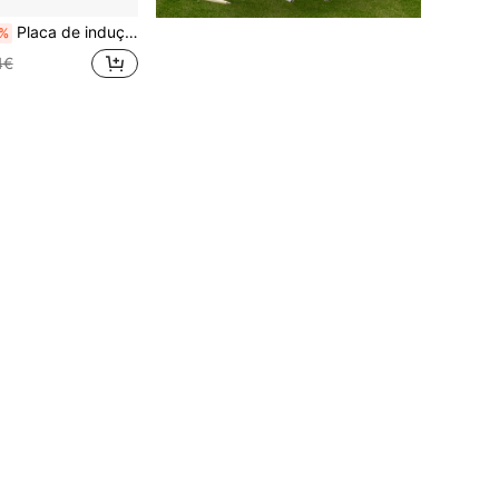
Placa de indução IsEasy, 5 zonas integradas (circuito duplo), temporizador de passo, 77*52 cm, 8600 W, preto
%
4€