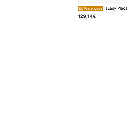
IsEasy Placa vitrocerâmica com 3 zonas de cozedura, placa de 55
EU Warehouse
129,14€