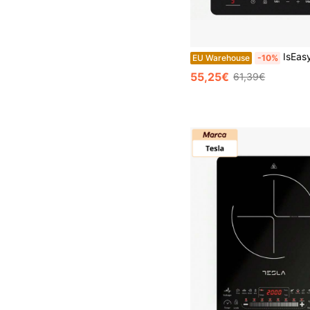
IsEasy Fog
EU Warehouse
-10%
55,25€
61,39€