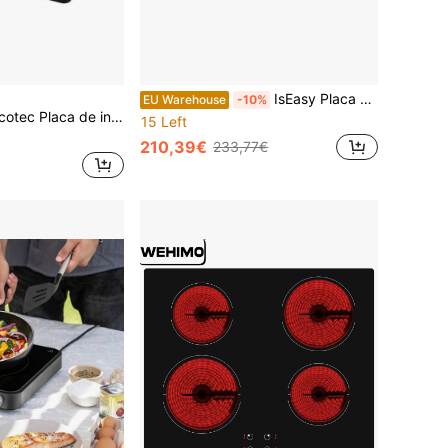
IsEasy Placa de indução, 5 placas com amplificador de potência, 5 zonas integradas, 9 níveis de potência, placa de indução 90 cm (8600 W), 220-240 V
EU Warehouse
-10%
aca de indução Full Crystal Onyx Ctec - ✅Entrega 24/72h
15 Left
210,39€
233,77€