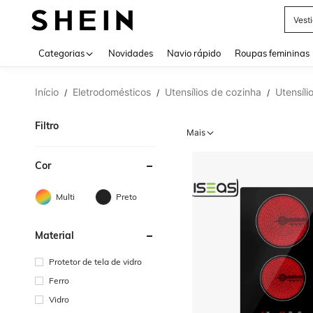
Vest
Use up 
Categorias
Novidades
Navio rápido
Roupas femininas
Início
Eletrodomésticos
Utensílios de cozinha
Utensíli
/
/
/
Filtro
Mais
Cor
Multi
Preto
Material
Protetor de tela de vidro
Ferro
Vidro