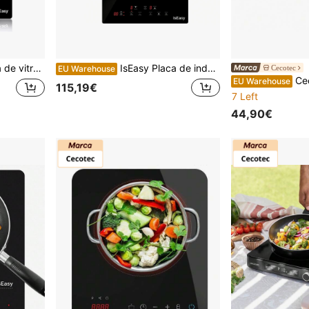
a Controlo tátil Integrado Preto 3000W
IsEasy Placa de indução 30 cm 2 placas vidro cerâmica Placa de indução incorporada Temporizador 3400W
Cecotec
EU Warehouse
Cecotec Pl
EU Warehouse
115,19€
7 Left
44,90€