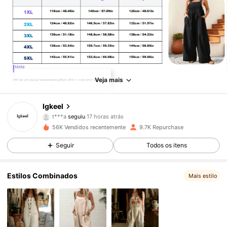
Veja mais
10K Seguidores
4,70
Igkeel
t***a
seguiu
17 horas atrás
f***0
está a navegar
10K Seguidores
4,70
56K Vendidos recentemente
9.7K Repurchase
Seguir
Todos os itens
10K Seguidores
4,70
Estilos Combinados
Mais estilo
10K Seguidores
4,70