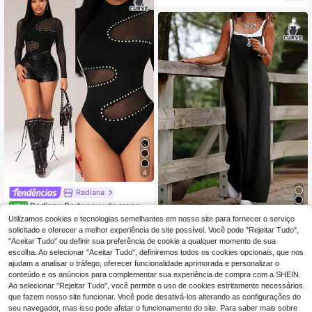
4
Radiana
Radiana Body sexy de manga
NEW
12
comprida com gola alta e malha co
Utilizamos cookies e tecnologias semelhantes em nosso site para fornecer o serviço
,99€
Macacão casual preto de perna lar
ntrastante para mulher plus size
19
ga com alças finas de cor sólida par
solicitado e oferecer a melhor experiência de site possível. Você pode "Rejeitar Tudo",
,61€
a mulher plus size
"Aceitar Tudo" ou definir sua preferência de cookie a qualquer momento de sua
escolha. Ao selecionar "Aceitar Tudo", definiremos todos os cookies opcionais, que nos
ajudam a analisar o tráfego, oferecer funcionalidade aprimorada e personalizar o
conteúdo e os anúncios para complementar sua experiência de compra com a SHEIN.
Ao selecionar "Rejeitar Tudo", você permite o uso de cookies estritamente necessários
que fazem nosso site funcionar. Você pode desativá-los alterando as configurações do
seu navegador, mas isso pode afetar o funcionamento do site. Para saber mais sobre