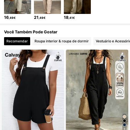
10K Seguidores
4,70
16
21
18
,49€
,49€
,41€
10K Seguidores
4,70
Você Também Pode Gostar
10K Seguidores
4,70
Recomendar
Roupa interior & roupa de dormir
Vestuário e Acessóri
10K Seguidores
4,70
10K Seguidores
4,70
10K Seguidores
4,70
10K Seguidores
4,70
4