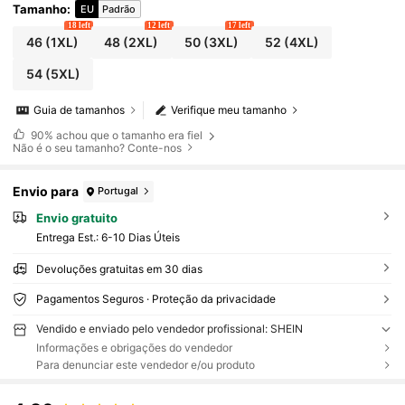
Tamanho
:
EU
Padrão
18 left
12 left
17 left
46
(1XL)
48
(2XL)
50
(3XL)
52
(4XL)
54
(5XL)
Guia de tamanhos
Verifique meu tamanho
90%
achou que o tamanho era fiel
Não é o seu tamanho? Conte-nos
Envio para
Portugal
Envio gratuito
Entrega Est.:
6-10 Dias Úteis
Devoluções gratuitas em 30 dias
Pagamentos Seguros · Proteção da privacidade
Vendido e enviado pelo vendedor profissional: SHEIN
Informações e obrigações do vendedor
Para denunciar este vendedor e/ou produto