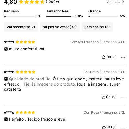
4,80
(1000+)
Ver mais
Pequeno
Tamanho Real
Grande
5%
90%
5%
vai recomprar
(2)
roupas de verão
(33)
Sem cheiro
(18)
s***s
Cor: Azul marinho / Tamanho: 4XL
muito
confort
á
vel
Útil
(8)
a***6
Cor: Preto / Tamanho: 3XL
Qualidade do produto:
Ó
tima
qualidade
,
material
muito
leve
e
fresco
Fiel às imagens do produto:
Igual
á
imagem
,
super
satisfeita
Útil
(3)
c***s
Cor: Rosa / Tamanho: 5XL
Perfeito
.
Tecido
fresco
e
leve
Útil
(1)