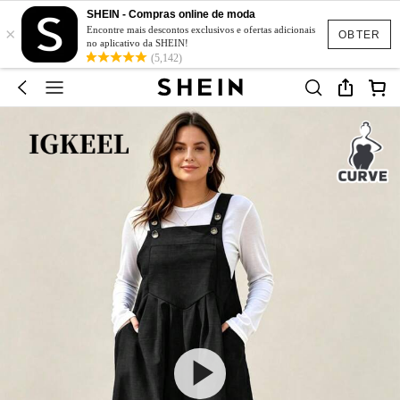
SHEIN - Compras online de moda
×
Encontre mais descontos exclusivos e ofertas adicionais
OBTER
no aplicativo da SHEIN!
(5,142)