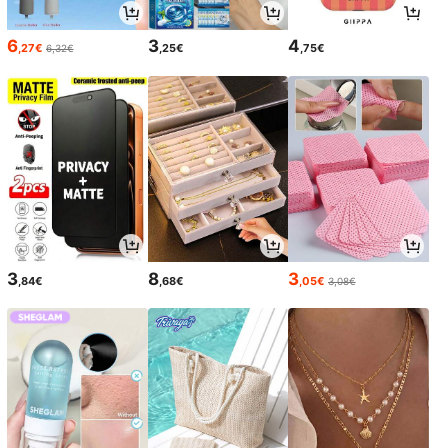
6
3
4
,27€
,25€
,75€
6,32€
3
8
3
,84€
,68€
,05€
3,08€