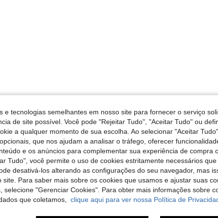
s e tecnologias semelhantes em nosso site para fornecer o serviço soli
cia de site possível. Você pode "Rejeitar Tudo", "Aceitar Tudo" ou defi
ookie a qualquer momento de sua escolha. Ao selecionar "Aceitar Tudo"
opcionais, que nos ajudam a analisar o tráfego, oferecer funcionalida
onteúdo e os anúncios para complementar sua experiência de compra
tar Tudo", você permite o uso de cookies estritamente necessários que
pode desativá-los alterando as configurações do seu navegador, mas is
 site. Para saber mais sobre os cookies que usamos e ajustar suas co
s, selecione "Gerenciar Cookies". Para obter mais informações sobre 
dados que coletamos,
clique aqui para ver nossa Política de Privacida