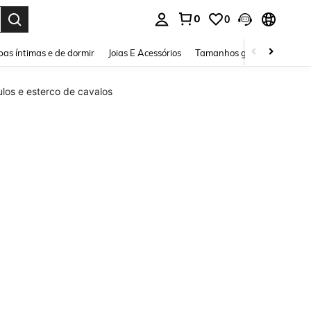
0
0
ar. Press Enter to select.
as íntimas e de dormir
Joias E Acessórios
Tamanhos grandes
Sapa
los e esterco de cavalos