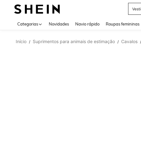
Vest
Use up 
Categorias
Novidades
Navio rápido
Roupas femininas
Início
Suprimentos para animais de estimação
Cavalos
/
/