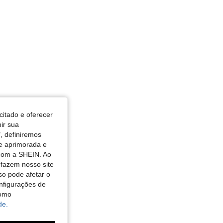
citado e oferecer
nir sua
, definiremos
de aprimorada e
 com a SHEIN. Ao
 fazem nosso site
so pode afetar o
nfigurações de
como
de.