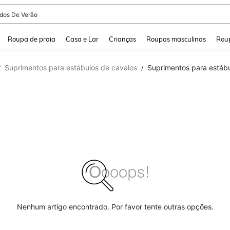
idos De Verão
and down arrow keys to navigate search Buscas recentes and Pesquisar e Encontr
Roupa de praia
Casa e Lar
Crianças
Roupas masculinas
Roup
Suprimentos para estábulos de cavalos
Suprimentos para estábu
/
/
Nenhum artigo encontrado. Por favor tente outras opções.