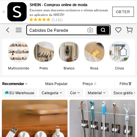
Ganchos Parede
SHEIN - Compras online de moda
×
Encontre mais descontos exclusivos e ofertas adicionais
Casa De Banho
OBTER
no aplicativo da SHEIN!
(5,142)
Porta Chaves De Parede
Cabides De Parede
Chaveiro Parede
Multicolorido
Preto
Branco
Rosa
Cinza
Recomendar
Mais Popular
Preço
Filtro
EU Warehouse
Categoria
Cor
Material
Soco grátis