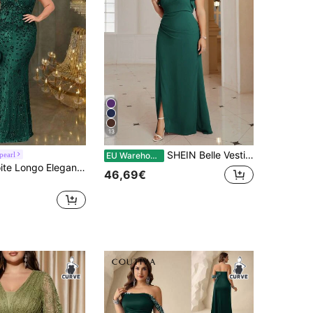
13
SHEIN Belle Vestido de madrinha plus size feminino com busto cruzado, cós franzido, bainha de chiffon em cascata e fenda frontal, elegante vestido formal para festa de formatura, casamento, para formatura, jantar, vestido verde plus size, vestido elegante, liso, plus size, vestido de festa
pearl
EU Warehouse
Vestido de Noite Longo Elegante e Luxuoso para Festa e Casamento, Verão e Outono, Plus Size, de Alta Qualidade, Elástico, com Lantejoulas, Decote em V, Manga Curta, Ajustado e Bainha Sereia
46,69€