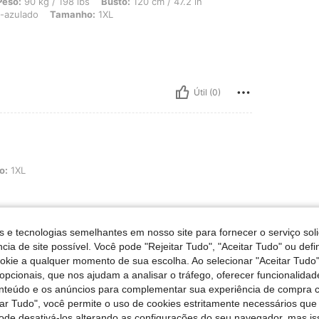
 198 lbs, Busto: 120 cm / 47.2 in, Cintura: 114 cm / 45 in, Ancas: 117 cm / 46 in
Peso:
90 kg / 198 lbs
Busto:
120 cm / 47.2 in
-azulado
Tamanho:
1XL
Útil (0)
o:
1XL
s e tecnologias semelhantes em nosso site para fornecer o serviço soli
cia de site possível. Você pode "Rejeitar Tudo", "Aceitar Tudo" ou defi
Útil (0)
ookie a qualquer momento de sua escolha. Ao selecionar "Aceitar Tudo"
opcionais, que nos ajudam a analisar o tráfego, oferecer funcionalida
liações
onteúdo e os anúncios para complementar sua experiência de compra
tar Tudo", você permite o uso de cookies estritamente necessários que
pode desativá-los alterando as configurações do seu navegador, mas is