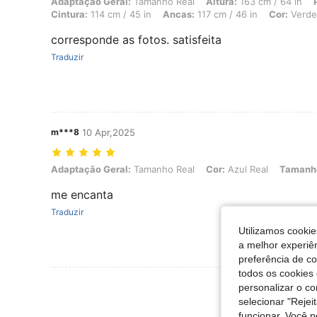
Adaptação Geral: Tamanho Real, Altura: 163 cm / 64 in, Peso: 90 kg /
Adaptação Geral:
Tamanho Real
Altura:
163 cm / 64 in
Cintura:
114 cm / 45 in
Ancas:
117 cm / 46 in
Cor:
Verde
corresponde as fotos. satisfeita
Traduzir
m***8
10 Apr,2025
Adaptação Geral: Tamanho Real, Cor: Azul Real, Tamanho: 1XL
Adaptação Geral:
Tamanho Real
Cor:
Azul Real
Tamanh
me encanta
Traduzir
Utilizamos cookie
a melhor experiên
preferência de c
todos os cookies 
Ver Mais Ava
personalizar o c
selecionar "Rejei
funcionar. Você 