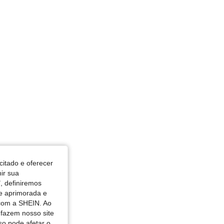
, Cor: Verde-azulado, Tamanho: 1XL
citado e oferecer
nir sua
, definiremos
de aprimorada e
 com a SHEIN. Ao
 fazem nosso site
so pode afetar o