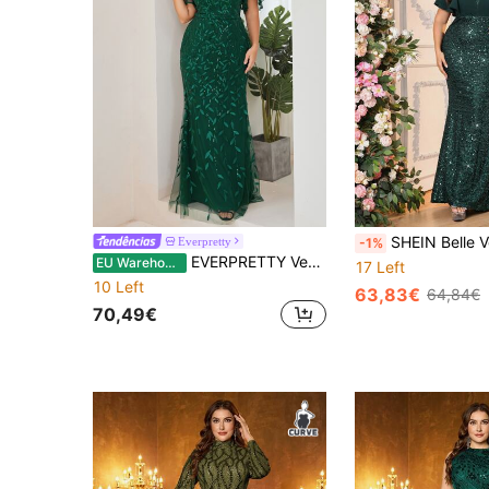
SHEIN Belle Vestido de mãe estilo sereia plus size elegante com patchwork de lantejoulas verde-escuro, mangas com 
Everpretty
-1%
EVERPRETTY Vestido Plus Size em Renda com Patchwork, Mangas com Folhos e Lantejoulas, Elegante, Formal, para Festa de Noite, Inverno, Primavera, Casamento, Convidada e Festa de Formatura
EU Warehouse
17 Left
10 Left
63,83€
64,84€
70,49€