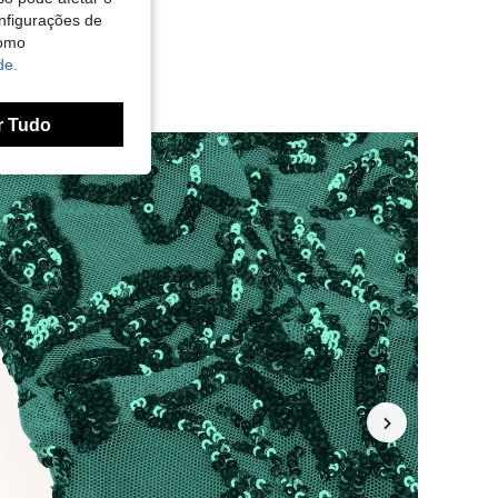
nfigurações de
como
de.
r Tudo