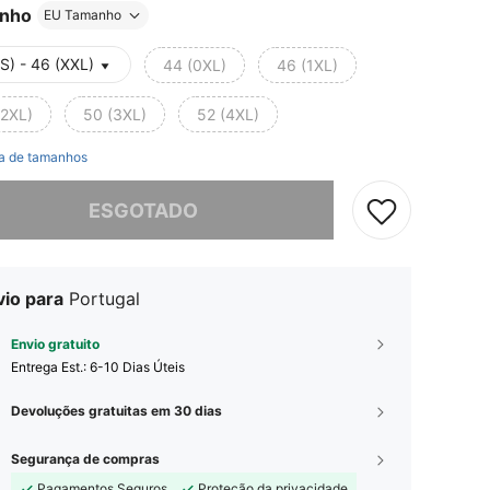
nho
EU Tamanho
S) - 46 (XXL)
44 (0XL)
46 (1XL)
(2XL)
50 (3XL)
52 (4XL)
a de tamanhos
e, este produto está esgotado.
ESGOTADO
vio para
Portugal
Envio gratuito
Entrega Est.:
6-10 Dias Úteis
Devoluções gratuitas em 30 dias
Segurança de compras
Pagamentos Seguros
Proteção da privacidade