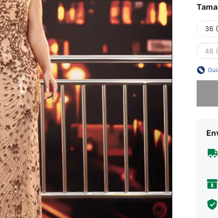
Tama
36 (
48 
Gui
Desculp
En