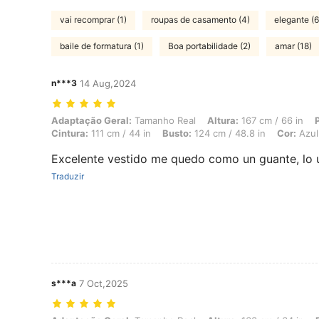
vai recomprar (1)
roupas de casamento (4)
elegante (6
baile de formatura (1)
Boa portabilidade (2)
amar (18)
n***3
14 Aug,2024
Adaptação Geral: Tamanho Real, Altura: 167 cm / 66 in, Peso: 100 kg 
Adaptação Geral:
Tamanho Real
Altura:
167 cm / 66 in
Cintura:
111 cm / 44 in
Busto:
124 cm / 48.8 in
Cor:
Azul
Excelente vestido me quedo como un guante, lo 
Traduzir
s***a
7 Oct,2025