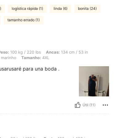
)
logística rápida (1)
linda (6)
bonita (24)
tamanho errado (1)
/ 220 lbs, Ancas: 134 cm / 53 in, Cintura: 111 cm / 44 in, Busto: 124 cm / 48.8 
Peso:
100 kg / 220 lbs
Ancas:
134 cm / 53 in
 marinho
Tamanho:
4XL
usarusaré para una boda .
Útil (11)