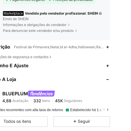
Vendido pelo vendedor profissional: SHEIN
Marketplace
Envio de SHEIN
Informações e obrigações do vendedor
Para denunciar este vendedor e/ou produto
ição
Festival da Primavera,Natal,Id al-Adha,Halloween,Ramadã,Formal e Not
ções de segurança e contactos
4,88
332
45K
nho E Ajuste
 A Loja
4,88
332
45K
BLUEPLUM
4,88
332
45K
Avaliação
Itens
Seguidores
j***s
pago
1 dia atrás
tes recorrentes com alta taxa de retorno
Estabelecido há 1 ano
38K Vendid
4,88
332
45K
Todos os itens
Seguir