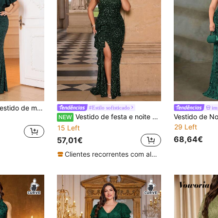
babados e adequado para ocasiões formais, baile de formatura, noite, casamento, formatura, jantar
#Estilo sofisticado
im
Vestido de festa e noite para mulher, tamanho grande, verde escuro, com lantejoulas, alças finas, costas nuas, bainha assimétrica com folhos e fenda
NEW
29 Left
15 Left
68,64€
57,01€
Clientes recorrentes com alta taxa de retorno