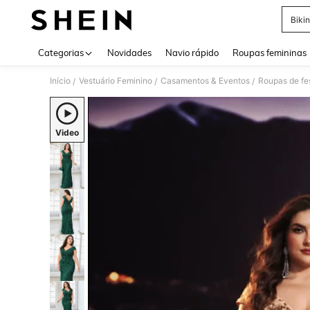
Bikin
Use up 
Categorias
Novidades
Navio rápido
Roupas femininas
Início
Vestuário Feminino
Casamentos & Eventos
Roupas de fe
/
/
/
Video