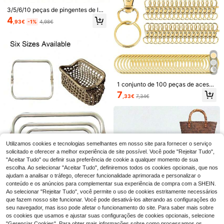
s, carteiras e bolsas transversais, s
3/5/6/10 peças de pingentes de letr
uprimentos essenciais para costura
as de metal personalizáveis, adequ
4
DIY, indispensável para fabricantes
,93€
-1%
4,98€
ados para artesanato DIY, etiqueta
de bolsas, artesãos, estilistas e arti
s de decoração de malas e roupas,
stas.
várias cores disponíveis
Nova alça de corrente em resina ac
rílica com pedra de cristal, alça de o
25 Left
mbro único para mala de mão, corre
5
nte para telemóvel, acessório DIY
,54€
1 conjunto de 100 peças de acessó
rios diy chaveiro fecho lagosta fivel
7
,33€
7,34€
a rotativa para chaveiro pet trela b
olsa decoração chaveiro amuletos
Fecho Magnético com Flor de Amei
mosquetão clipe
xeira Cosido à Mão, Fecho Magnéti
(1000+)
co para Bolsa/Casaco/Carteira para
3
DIY, Acessórios para Bolsa, Botão d
,48€
e Pressão Invisível, Suprimentos de
Crochê
Utilizamos cookies e tecnologias semelhantes em nosso site para fornecer o serviço
solicitado e oferecer a melhor experiência de site possível. Você pode "Rejeitar Tudo",
"Aceitar Tudo" ou definir sua preferência de cookie a qualquer momento de sua
escolha. Ao selecionar "Aceitar Tudo", definiremos todos os cookies opcionais, que nos
ajudam a analisar o tráfego, oferecer funcionalidade aprimorada e personalizar o
Conjunto de 2 Clipes Quadrados de
conteúdo e os anúncios para complementar sua experiência de compra com a SHEIN.
Liga de Alumínio de Tamanhos Vari
6
Ao selecionar "Rejeitar Tudo", você permite o uso de cookies estritamente necessários
,05€
-2%
6,18€
ados, Clipes para Dobradiças de M
que fazem nosso site funcionar. Você pode desativá-los alterando as configurações do
alas, Suportes para Bolsas em Form
ato de Nuvem, Clipes para Abertura
seu navegador, mas isso pode afetar o funcionamento do site. Para saber mais sobre
de Bolsas de Tecido, Clipes para B
os cookies que usamos e ajustar suas configurações de cookies opcionais, selecione
olsas em Tom Dourado, Presente p
"Gerenciar Cookies". Para obter mais informações sobre como processamos os