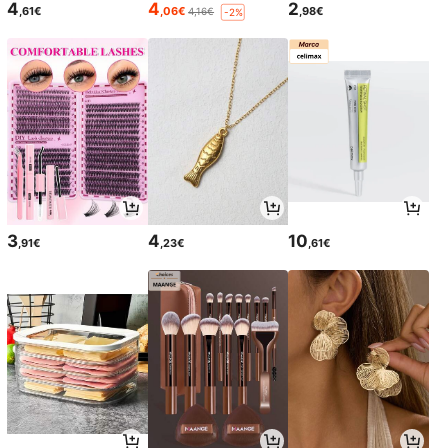
4
4
2
,61€
,06€
,98€
4,16€
-2%
3
4
10
,91€
,23€
,61€