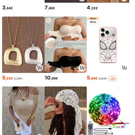
3
7
4
,44€
,48€
,32€
5
10
5
,23€
,99€
,44€
5,28€
5,94€
-8%