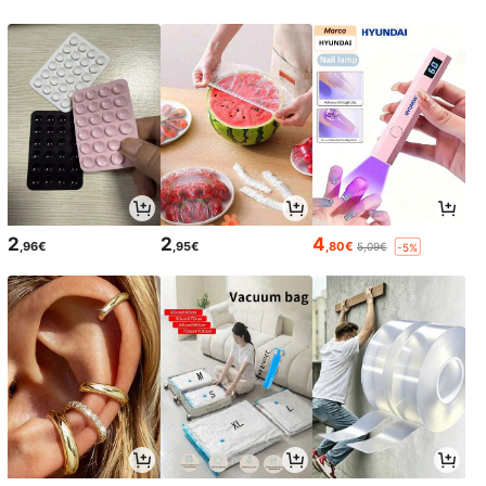
2
2
4
,96€
,95€
,80€
5,09€
-5%