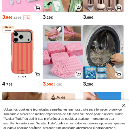
3
3
3
,54€
,29€
,69€
3,58€
-1%
4
3
3
,75€
,05€
,28€
3,08€
Utilizamos cookies e tecnologias semelhantes em nosso site para fornecer o serviço
solicitado e oferecer a melhor experiência de site possível. Você pode "Rejeitar Tudo",
"Aceitar Tudo" ou definir sua preferência de cookie a qualquer momento de sua
escolha. Ao selecionar "Aceitar Tudo", definiremos todos os cookies opcionais, que nos
ajudam a analisar o tráfego, oferecer funcionalidade aprimorada e personalizar o