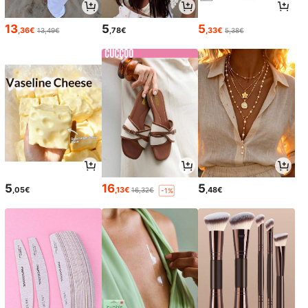
13
5
5
,36€
,78€
,33€
13,49€
5,38€
5
16
5
,05€
,13€
,48€
16,32€
-1%