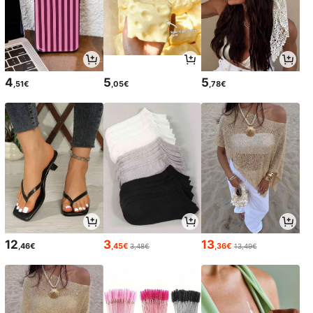
4
5
5
,51€
,05€
,78€
12
3
13
,46€
,45€
,36€
3,48€
13,49€