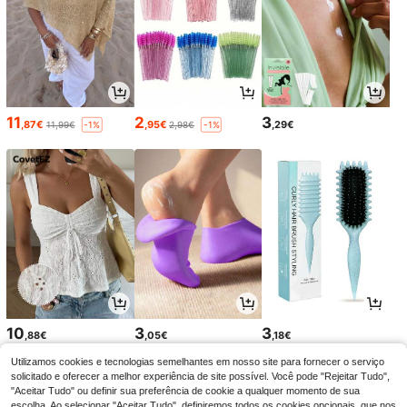
11
2
3
,87€
,95€
,29€
11,99€
2,98€
-1%
-1%
10
3
3
,88€
,05€
,18€
Utilizamos cookies e tecnologias semelhantes em nosso site para fornecer o serviço
solicitado e oferecer a melhor experiência de site possível. Você pode "Rejeitar Tudo",
"Aceitar Tudo" ou definir sua preferência de cookie a qualquer momento de sua
escolha. Ao selecionar "Aceitar Tudo", definiremos todos os cookies opcionais, que nos