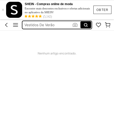
Bikini
SHEIN - Compras online de moda
Elastice Groase De Păr
×
Encontre mais descontos exclusivos e ofertas adicionais
OBTER
no aplicativo da SHEIN!
Elitara
(5,142)
Vestidos De Verão
Vestidos De Cerimonia
Bikini
Elastice Groase De Păr
Nenhum artigo encontrado.