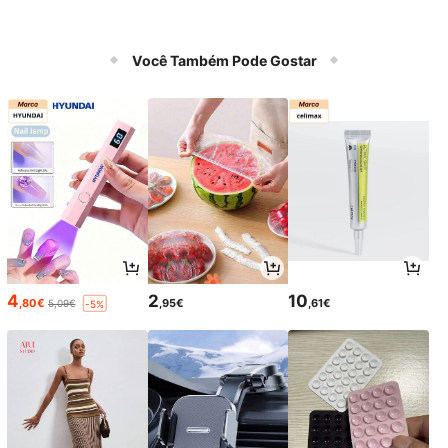
Você Também Pode Gostar
4
2
10
,80€
,95€
,61€
5,09€
-5%