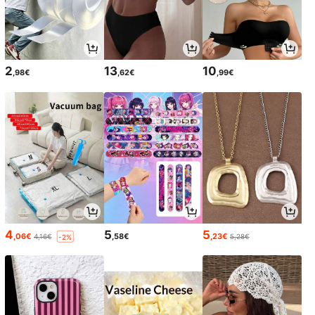
2
13
10
,98€
,62€
,99€
4
5
5
,06€
,58€
,23€
4,16€
5,28€
-2%