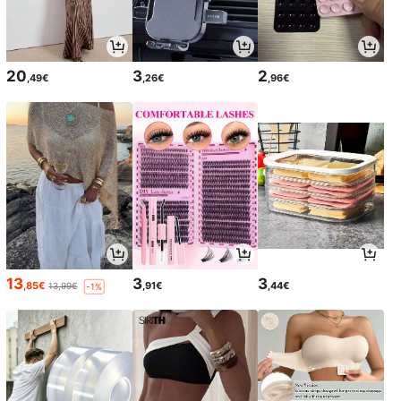
20
3
2
,49€
,26€
,96€
13
3
3
,85€
,91€
,44€
13,99€
-1%