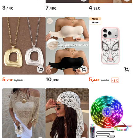
3
7
4
,44€
,48€
,32€
5
10
5
,23€
,99€
,44€
5,28€
5,94€
-8%