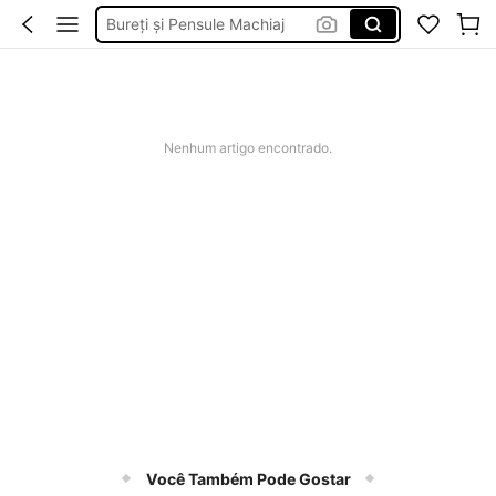
Elitara
Vestidos De Verão
Vestidos De Cerimonia
Set De Pensule De Machiaj
Nenhum artigo encontrado.
Você Também Pode Gostar