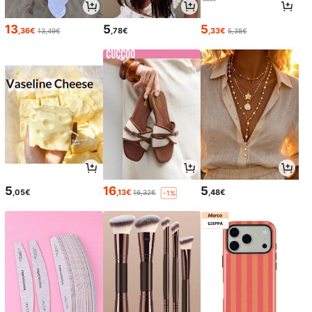
13
5
5
,36€
,78€
,33€
13,49€
5,38€
5
16
5
,05€
,13€
,48€
16,32€
-1%