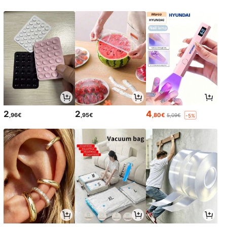
2
2
4
,96€
,95€
,80€
5,09€
-5%