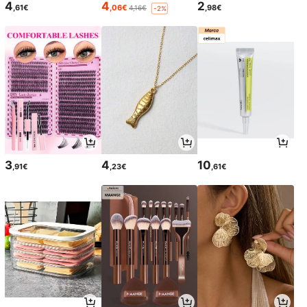
4
4
2
,61€
,06€
,98€
4,16€
-2%
3
4
10
,91€
,23€
,61€