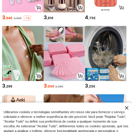
3
3
4
,54€
,61€
,75€
3,58€
-1%
3
3
3
,29€
,05€
,25€
3,08€
Utilizamos cookies e tecnologias semelhantes em nosso site para fornecer o serviço
solicitado e oferecer a melhor experiência de site possível. Você pode "Rejeitar Tudo",
"Aceitar Tudo" ou definir sua preferência de cookie a qualquer momento de sua
escolha. Ao selecionar "Aceitar Tudo", definiremos todos os cookies opcionais, que nos
ajudam a analisar o tráfego, oferecer funcionalidade aprimorada e personalizar o